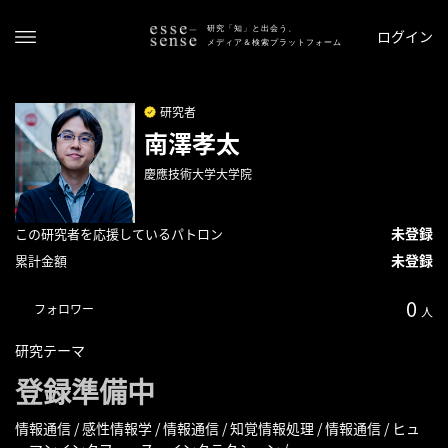
研究「知」と出会う、
ログイン
メディア＆検索プラットフォーム
研究者
南澤孝太
慶應技術大学大学院
未登録
この研究者を応援しているパトロン
未登録
累計金額
ト
ッ
0
フォロワー
プ
人
研究テーマ
ス
登録準備中
テ
ー
タ
情報通信 / 感性情報学 / 情報通信 / 知覚情報処理 / 情報通信 / ヒュ
ス