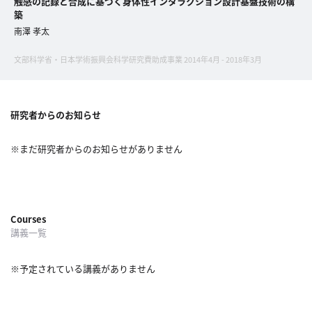
触感の記録と合成に基づく身体性インタラクション設計基盤技術の構
築
へ
南澤 孝太
文部科学省・日本学術振興会科学研究費助成事業 2014年4月 - 2018年3月
esse-
sense
と
研究者からのお知らせ
は
推
※まだ研究者からのお知らせがありません
薦
コ
メ
ン
Courses
ト
講義一覧
Our
Partners
※予定されている講義がありません
会
社