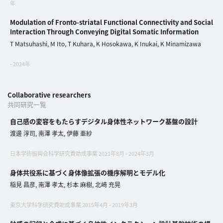
イ
年
ブ
Modulation of Fronto-striatal Functional Connectivity and Social
一
Interaction Through Conveying Digital Somatic Information
覧
T Matsuhashi, M Ito, T Kuhara, K Hosokawa, K Inukai, K Minamizawa
へ
- 2024年
研
究
Collaborative researchers
者
共同研究一覧
一
自己感の変容をもたらすデジタル身体性ネットワーク基盤の設計
覧
渡邊 淳司, 南澤 孝太, 伊藤 亜紗
へ
日本学術振興会科学研究費助成事業 2021年8月 - 2024年3月
身体共役系に基づく身体像拡張の機序解明とモデル化
研
稲見 昌彦, 南澤 孝太, 杉本 麻樹, 北崎 充晃
究
者
東京大学科学研究費助成事業 2015年4月 - 2019年3月
探
索