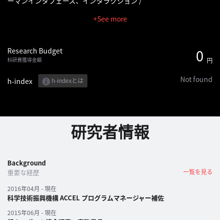
ーマンインタフェース、インタラクション /
へ
+See more
記
事
Research Budget
0
一
科研費獲得金額
円
覧
Not found
へ
h-index
h-indexとは
寄
稿/
研究者情報
取
材
記
Background
事
重要な経歴
一覧を見る
の
2016年04月 - 現在
一
科学技術振興機構 ACCEL プログラムマネージャー補佐
覧
へ
2015年06月 - 現在