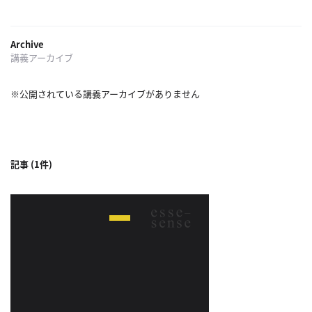
概
要
Archive
講義アーカイブ
研究者登録
※公開されている講義アーカイブがありません
プ
記事 (1件)
ラ
イ
バ
シ
ー
ポ
リ
シ
ー