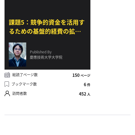
利
用
課題5：競争的資金を活用す
規
るための基盤的経費の拡充
約
と研究支援人材の増強
特
（「イノベーション創出の
商
Published By
取
ために...
慶應技術大学大学院
引
法
総読了ページ数
150
ページ
に
ブックマーク数
6
件
基
づ
訪問者数
452
人
く
表
示
問
い