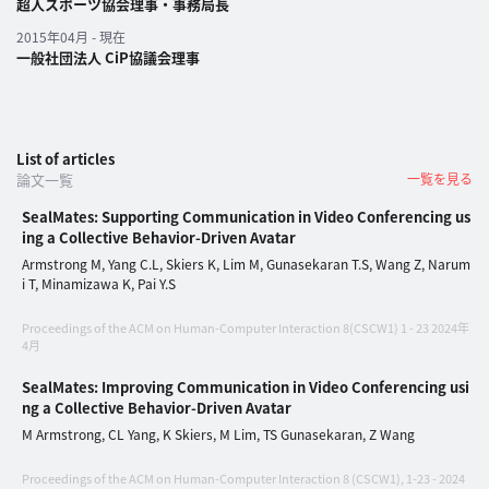
超人スポーツ協会理事・事務局長
2015年04月 - 現在
パ
一般社団法人 CiP協議会理事
ト
ロ
ン
募
List of articles
集
論文一覧
一覧を見る
一
SealMates: Supporting Communication in Video Conferencing us
覧
ing a Collective Behavior-Driven Avatar
へ
Armstrong M, Yang C.L, Skiers K, Lim M, Gunasekaran T.S, Wang Z, Narum
i T, Minamizawa K, Pai Y.S
講
Proceedings of the ACM on Human-Computer Interaction 8(CSCW1) 1 - 23 2024年
義
4月
開
SealMates: Improving Communication in Video Conferencing usi
催/
ng a Collective Behavior-Driven Avatar
ア
M Armstrong, CL Yang, K Skiers, M Lim, TS Gunasekaran, Z Wang
ー
カ
Proceedings of the ACM on Human-Computer Interaction 8 (CSCW1), 1-23 - 2024