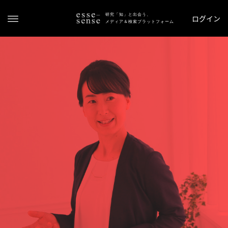
研究「知」と出会う、
ログイン
メディア＆検索プラットフォーム
ト
ッ
プ
ス
テ
ー
タ
ス