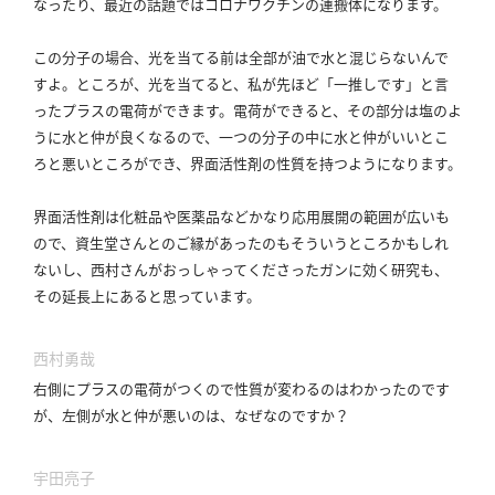
なったり、最近の話題ではコロナワクチンの運搬体になります。
この分子の場合、光を当てる前は全部が油で水と混じらないんで
すよ。
ところが、光を当てると、私が先ほど「一推しです」と言
ったプラスの電荷ができます。
電荷ができると、その部分は塩のよ
うに水と仲が良くなるので、一つの分子の中に水と仲がいいとこ
ろと悪いところができ、界面活性剤の性質を持つようになります。
界面活性剤は化粧品や医薬品などかなり応用展開の範囲が広いも
ので、資生堂さんとのご縁があったのもそういうところかもしれ
ないし、西村さんがおっしゃってくださったガンに効く研究も、
その延長上にあると思っています。
西村勇哉
右側にプラスの電荷がつくので性質が変わるのはわかったのです
が、左側が水と仲が悪いのは、なぜなのですか？
宇田亮子