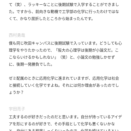
て（笑）、ラッキーなことに後期試験で入学することができまし
利
た。
ですから、前向きな動機で工学部の化学に行ったわけではな
用
くて、かなり屈折したところから始まったんです。
規
約
西村勇哉
特
僕も同じ吹田キャンパスに後期試験で入っています。
どうしても心
商
理学をやりたかったので、「阪大の心理学は後期が小論文だ。
こ
取
こならいけるかもしれない」（笑）と、小論文の勉強しかせず
引
に、後期一発勝負でした。
法
に
ゼミ配属のときに応用化学に進まれていますが、応用化学は社会
基
と接続していく化学ですよね。
それには何か理由があったのでし
づ
ょうか？
く
表
宇田亮子
示
工夫するのが好きだったのだと思います。
自分が持っているアイデ
問
アを形にするのが好きで、その手段として化学も悪くないかな
い
と。
自分にある程度しっくりいったので、化学を続けているとい