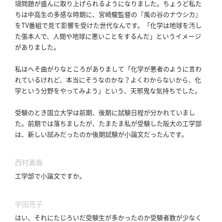
境問題が盛んに取り上げられるようになりました。
ちょうど私た
概
ちは中高生の多感な時期に、宮崎駿監督の『風の谷のナウシカ』
要
をTV番組で見て影響を受けた世代なんです。
「化学は地球を汚し
た張本人で、人間や地球に悪いことをするんだ」というイメージ
がありました。
研究者登録
私はへそ曲がりなところがありまして「化学が悪者のように言わ
れているけれど、本当にそうなのかな？よくわからないから、化
学という分野をやってみよう」という、天邪鬼な気持ちでした。
受験のとき国立大学は前期、後期に試験日程が分かれていまし
プ
た。
前期では落ちましたが、たまたま私が受験した阪大の工学部
ラ
は、新しい試みだったのか後期試験が小論文だったんです。
イ
バ
西村勇哉
シ
ー
工学部で小論文ですか。
ポ
リ
宇田亮子
シ
はい、それにたじろいだ受験生が多かったのか受験者数が少なく
ー