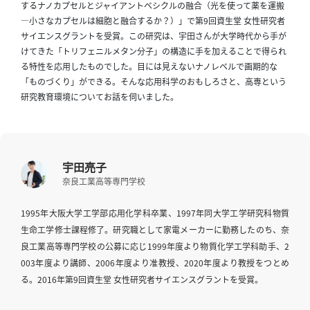
イ
するナノカプセルとジャイアントベシクルの融合（光を使って薬を運搬
ブ
―小さなカプセルは細胞と融合するか？）」で第9回資生堂 女性研究者
サイエンスグラントを受賞。この研究は、宇田さんが大学時代から手が
一
けてきた「トリフェニルメタン分子」の構造に手を加えることで得られ
覧
る特性を応用したものでした。目には見えないナノレベルで画期的な
へ
「ものづくり」ができる。そんな応用科学のおもしろさと、高専という
研究教育環境についてお話を伺いました。
研
究
者
一
宇田亮子
覧
奈良工業高等専門学校
へ
1995年大阪大学工学部応用化学科卒業、1997年同大学工学研究科物質
生命工学修士課程修了。研究職として家電メーカーに勤務したのち、奈
研
良工業高等専門学校の公募に応じ1999年度より物質化学工学科助手、2
究
003年度より講師、2006年度より准教授、2020年度より教授をつとめ
者
る。2016年第9回資生堂 女性研究者サイエンスグラントを受賞。
探
索