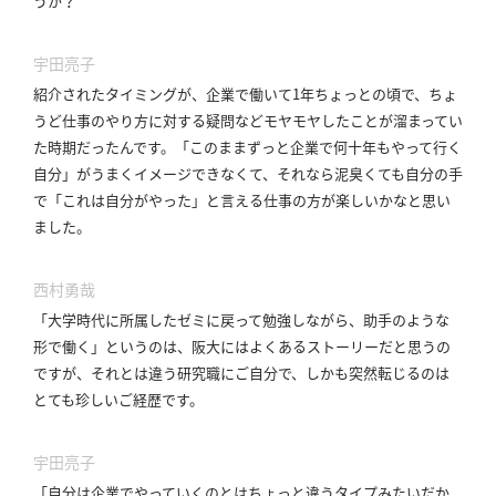
うか？
宇田亮子
紹介されたタイミングが、企業で働いて1年ちょっとの頃で、ちょ
うど仕事のやり方に対する疑問などモヤモヤしたことが溜まってい
た時期だったんです。
「このままずっと企業で何十年もやって行く
自分」がうまくイメージできなくて、それなら泥臭くても自分の手
で「これは自分がやった」と言える仕事の方が楽しいかなと思い
ました。
西村勇哉
「大学時代に所属したゼミに戻って勉強しながら、助手のような
形で働く」というのは、阪大にはよくあるストーリーだと思うの
ですが、それとは違う研究職にご自分で、しかも突然転じるのは
とても珍しいご経歴です。
宇田亮子
「自分は企業でやっていくのとはちょっと違うタイプみたいだか