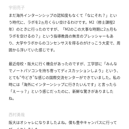
宇田亮子
まだ海外インターンシップの認知度もなくて「なにそれ？」とい
う時代に、ラボを2ヵ月くらい空けるわけです。
M2（修士課程2
年）のときに行ったのですが、「M2のこの大事な時期に2ヵ月も
ラボを空けるの？」という指導教員の無言のプレッシャーもあ
り、大学やラボからのコンセンサスを得るのがけっこう大変で、周
囲から浮いていた感じです。
最近母校・阪大に行く機会があったのですが、工学部に「みんな
でノートパソコンを持ち寄ってディスカッションしよう」という、
とても“今どき”な感じの国際交流センターができていました。
私の
時には「海外にインターンシップに行きたいんです」と言ったら
「えーっ？」という感じだったのに、新鮮な驚きがありました
ね。
西村勇哉
阪大はオシャレになりましたよね。
僕も豊中キャンパスに行って