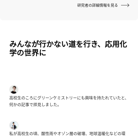
研究者の詳細情報を見る
へ
esse-
sense
みんなが行かない道を行き、応用化
と
学の世界に
は
推
薦
コ
メ
ン
高校生のころにグリーンケミストリーにも興味を持たれていたと、
ト
何かの記事で拝見しました。
Our
Partners
会
社
私が高校生の頃、酸性雨やオゾン層の破壊、地球温暖化などの環