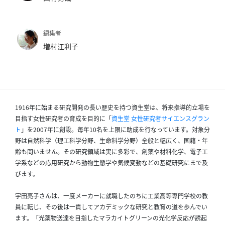
パ
ト
編集者
ロ
増村江利子
ン
募
集
一
覧
1916年に始まる研究開発の長い歴史を持つ資生堂は、将来指導的立場を
へ
目指す女性研究者の育成を目的に「
資生堂 女性研究者サイエンスグラン
ト
」を2007年に創設。毎年10名を上限に助成を行なっています。対象分
野は自然科学（理工科学分野、生命科学分野）全般と幅広く、国籍・年
講
齢も問いません。その研究領域は実に多彩で、創薬や材料化学、電子工
義
学系などの応用研究から動物生態学や気候変動などの基礎研究にまで及
開
びます。
催/
ア
宇田亮子さんは、一度メーカーに就職したのちに工業高等専門学校の教
ー
員に転じ、その後は一貫してアカデミックな研究と教育の道を歩んでい
カ
ます。「光薬物送達を目指したマラカイトグリーンの光化学反応が誘起