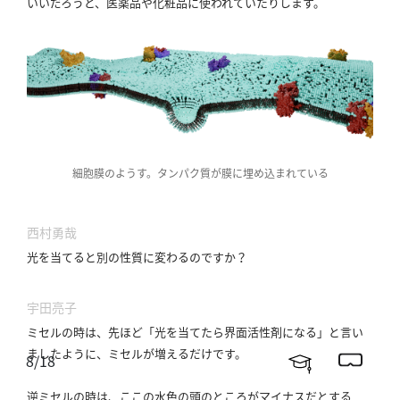
いいだろうと、医薬品や化粧品に使われていたりします。
細胞膜のようす。タンパク質が膜に埋め込まれている
西村勇哉
光を当てると別の性質に変わるのですか？
宇田亮子
ミセルの時は、先ほど「光を当てたら界面活性剤になる」と言い
ましたように、ミセルが増えるだけです。
8
/
18
逆ミセルの時は、ここの水色の頭のところがマイナスだとする