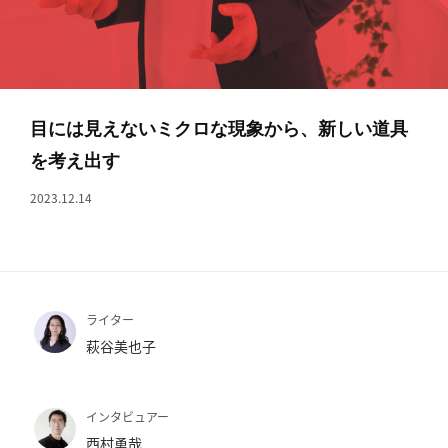
へ
記
事
一
目には見えないミクロな現象から、新しい道具
覧
を考え出す
へ
2023.12.14
寄
稿/
取
材
記
ライター
事
萩谷美也子
の
一
覧
インタビュアー
へ
西村勇哉