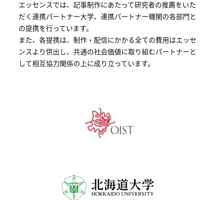
エッセンスでは、記事制作にあたって研究者の推薦をいた
へ
だく連携パートナー大学、連携パートナー機関の各部門と
の提携を行っています。
記
また、各提携は、制作・配信にかかる全ての費用はエッセ
事
ンスより供出し、共通の社会価値に取り組むパートナーと
一
して相互協力関係の上に成り立っています。
覧
へ
寄
稿/
取
材
記
事
の
一
覧
へ