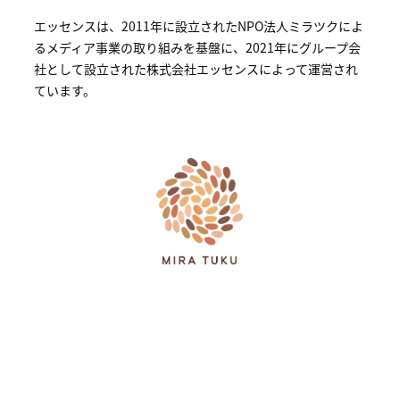
概
エッセンスは、2011年に設立されたNPO法人ミラツクによ
要
るメディア事業の取り組みを基盤に、2021年にグループ会
社として設立された株式会社エッセンスによって運営され
ています。
研究者登録
プ
ラ
イ
バ
シ
ー
ポ
リ
シ
ー