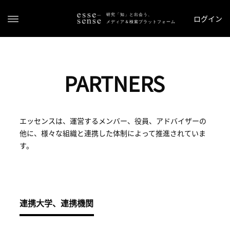
研究「知」と出会う、
ログイン
メディア＆検索プラットフォーム
PARTNERS
エッセンスは、運営するメンバー、役員、アドバイザーの
他に、様々な組織と連携した体制によって推進されていま
ト
す。
ッ
プ
ス
テ
連携大学、連携機関
ー
タ
ス