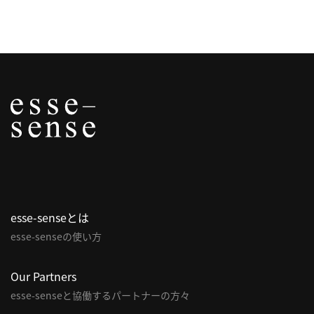
利
用
規
約
特
商
取
引
法
に
基
esse-senseとは
づ
く
esse-senseの使い方
表
示
Our Partners
問
esse-senseと協働するパートナーの方々
い