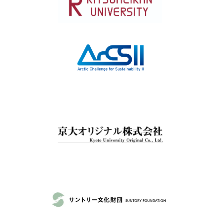
イ
ブ
一
覧
へ
研
究
者
一
覧
へ
研
究
者
探
索