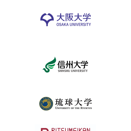
パ
ト
ロ
ン
募
集
一
覧
へ
講
義
開
催/
ア
ー
カ