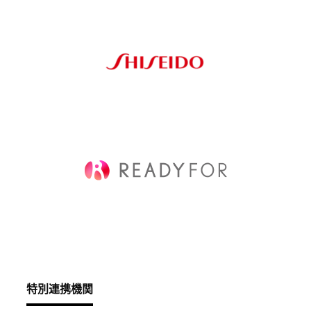
へ
esse-
sense
と
は
推
薦
コ
メ
ン
ト
Our
Partners
会
特別連携機関
社