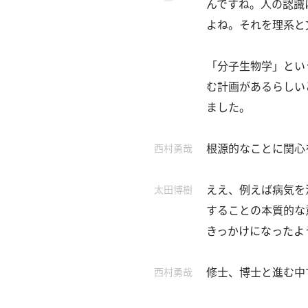
んですね。
人の認識
探
索
よね。
それを理系と
へ
「分子生物学」とい
む計画があるらしい
esse-
sense
ました。
と
は
根源的なことに関心
西村勇哉
推
薦
ええ、例えば病気を
太田博樹
コ
メ
することの本質的な
ン
きっかけになったよ
ト
Our
修士、博士と進む中
西村勇哉
Partners
会