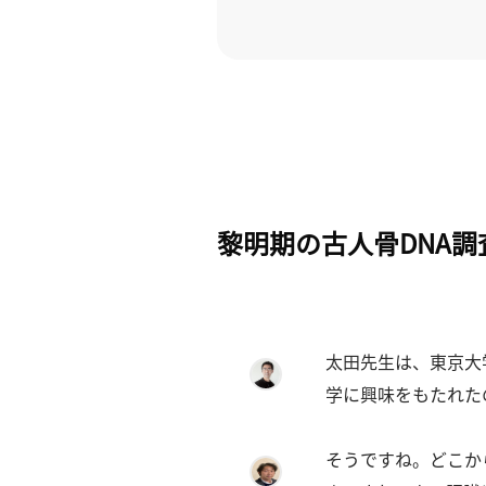
ー
カ
イ
ブ
一
覧
へ
研
究
黎明期の古人骨DNA
者
一
覧
へ
太田先生は、東京大
学に興味をもたれた
研
究
そうですね。
どこか
者