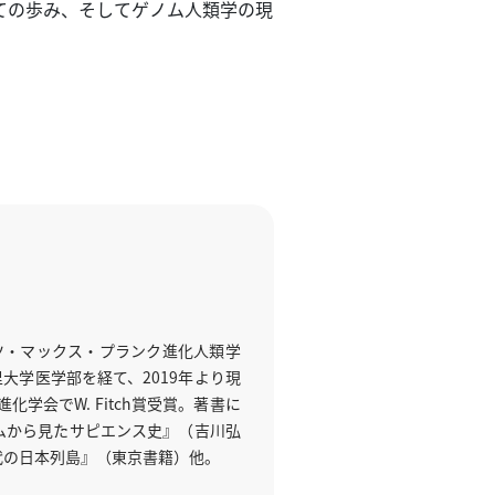
ての歩み、そしてゲノム人類学の現
イツ・マックス・プランク進化人類学
学医学部を経て、2019年より現
学会でW. Fitch賞受賞。著書に
ムから見たサピエンス史』（吉川弘
代の日本列島』（東京書籍）他。