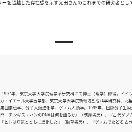
リーを超越した存在感を示す太田さんのこれまでの研究者とし
。
れ。1997年、東京大学大学院理学系研究科にて博士（理学）修得。ド
カ・イエール大学医学部、東京大学大学院新領域創成科学研究科、北里大
集団遺伝学、分子人類進化学、ゲノム人類学。1995年、国際分子生物進化
門―チンギス・ハンのDNAは何を語るか』（筑摩書房）、『古代ゲノ
『ヒトは病気とともに進化した』（勁草書房）、『ゲノムでたどる 古