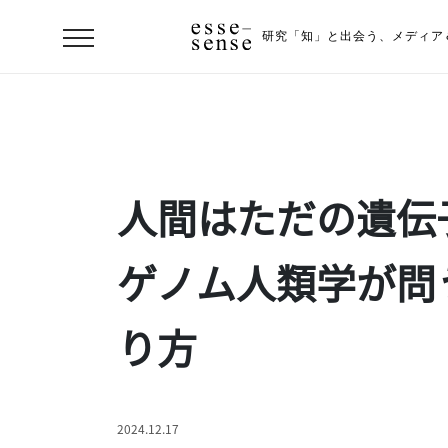
研究「知」と出会う、
メディア
人間はただの遺伝
ゲノム人類学が問
り方
ト
ッ
プ
ス
2024.12.17