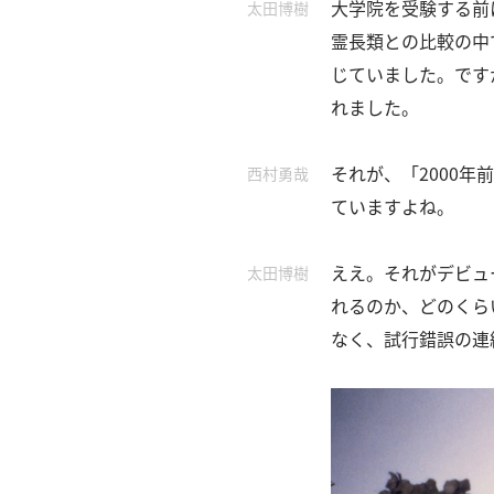
大学院を受験する前
社
太田博樹
概
霊長類との比較の中
要
じていました。
です
れました。
研究者登録
それが、「2000
西村勇哉
ていますよね。
プ
利
特
問
ええ。
それがデビュ
太田博樹
ラ
用
商
い
れるのか、どのくら
イ
規
取
合
バ
約
引
わ
なく、試行錯誤の連
シ
法
せ
ー
に
ポ
基
リ
づ
シ
く
ー
表