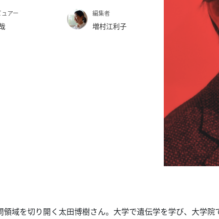
ビュアー
編集者
哉
増村江利子
問領域を切り開く太田博樹さん。大学で遺伝学を学び、大学院