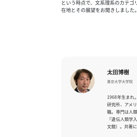
一
という時点で、文系理系のカテゴ
覧
在地とその展望をお聞きしました
へ
パ
ト
ロ
ン
募
集
太田博樹
一
覧
東京大学大学院
へ
1968年生ま
講
研究所、アメリ
義
職。専門は人類
開
『遺伝人類学入
催/
文館）。共著に
ア