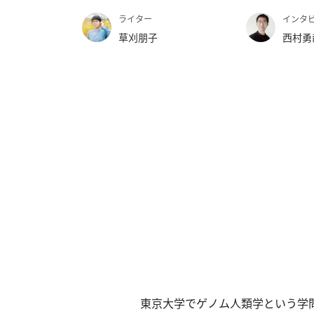
テ
ー
ライター
インタ
タ
草刈朋子
西村勇
ス
へ
記
事
一
覧
へ
寄
稿/
取
材
記
事
の
東京大学でゲノム人類学という学