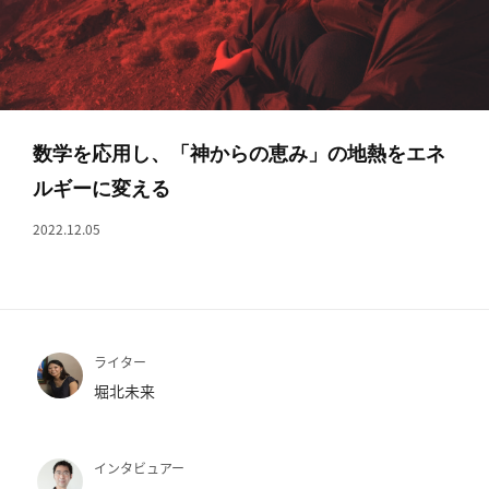
へ
記
事
一
覧
数学を応用し、「神からの恵み」の地熱をエネ
へ
ルギーに変える
2022.12.05
寄
稿/
取
材
記
ライター
事
堀北未来
の
一
覧
インタビュアー
へ