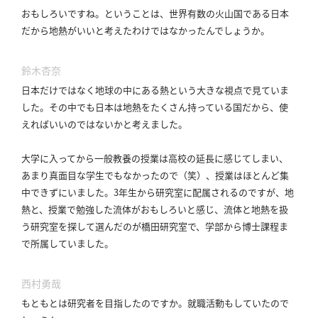
おもしろいですね。
ということは、世界有数の火山国である日本
利
だから地熱がいいと考えたわけではなかったんでしょうか。
用
規
鈴木杏奈
約
日本だけではなく地球の中にある熱という大きな視点で見ていま
特
した。
その中でも日本は地熱をたくさん持っている国だから、使
商
えればいいのではないかと考えました。
取
引
大学に入ってから一般教養の授業は高校の延長に感じてしまい、
法
あまり真面目な学生でもなかったので（笑）、授業はほとんど集
に
中できずにいました。
3年生から研究室に配属されるのですが、地
基
熱と、授業で勉強した流体がおもしろいと感じ、流体と地熱を扱
づ
う研究室を探して選んだのが橋田研究室で、学部から博士課程ま
く
で所属していました。
表
示
西村勇哉
問
もともとは研究者を目指したのですか。
就職活動もしていたので
い