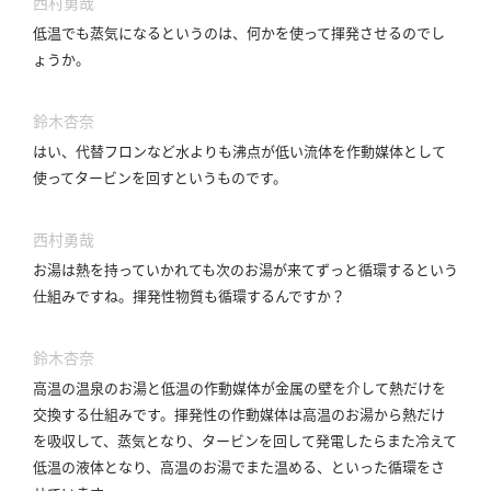
西村勇哉
低温でも蒸気になるというのは、何かを使って揮発させるのでし
ょうか。
鈴木杏奈
はい、代替フロンなど水よりも沸点が低い流体を作動媒体として
使ってタービンを回すというものです。
西村勇哉
お湯は熱を持っていかれても次のお湯が来てずっと循環するという
仕組みですね。
揮発性物質も循環するんですか？
鈴木杏奈
高温の温泉のお湯と低温の作動媒体が金属の壁を介して熱だけを
交換する仕組みです。
揮発性の作動媒体は高温のお湯から熱だけ
を吸収して、蒸気となり、タービンを回して発電したらまた冷えて
低温の液体となり、高温のお湯でまた温める、といった循環をさ