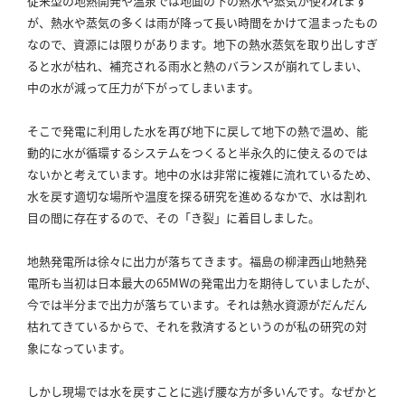
従来型の地熱開発や温泉では地面の下の熱水や蒸気が使われます
が、熱水や蒸気の多くは雨が降って長い時間をかけて温まったもの
なので、資源には限りがあります。
地下の熱水蒸気を取り出しすぎ
ると水が枯れ、補充される雨水と熱のバランスが崩れてしまい、
中の水が減って圧力が下がってしまいます。
そこで発電に利用した水を再び地下に戻して地下の熱で温め、能
動的に水が循環するシステムをつくると半永久的に使えるのでは
ないかと考えています。
地中の水は非常に複雑に流れているため、
水を戻す適切な場所や温度を探る研究を進めるなかで、水は割れ
目の間に存在するので、その「き裂」に着目しました。
地熱発電所は徐々に出力が落ちてきます。
福島の柳津西山地熱発
電所も当初は日本最大の65MWの発電出力を期待していましたが、
今では半分まで出力が落ちています。
それは熱水資源がだんだん
枯れてきているからで、それを救済するというのが私の研究の対
象になっています。
しかし現場では水を戻すことに逃げ腰な方が多いんです。
なぜかと