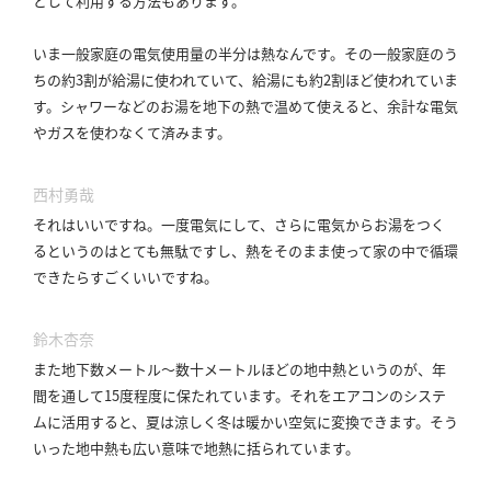
として利用する方法もあります。
いま一般家庭の電気使用量の半分は熱なんです。
その一般家庭のう
ちの約3割が給湯に使われていて、給湯にも約2割ほど使われていま
す。
シャワーなどのお湯を地下の熱で温めて使えると、余計な電気
やガスを使わなくて済みます。
西村勇哉
それはいいですね。
一度電気にして、さらに電気からお湯をつく
るというのはとても無駄ですし、熱をそのまま使って家の中で循環
できたらすごくいいですね。
鈴木杏奈
また地下数メートル〜数十メートルほどの地中熱というのが、年
間を通して15度程度に保たれています。
それをエアコンのシステ
ムに活用すると、夏は涼しく冬は暖かい空気に変換できます。
そう
いった地中熱も広い意味で地熱に括られています。