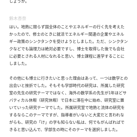
しょうか。
合
わ
鈴木杏奈
せ
はい。
地熱に限らず国全体のことやエネルギーの行く先を考えた
かったので、修士のときに就活でエネルギー関連の企業やエネル
ギー政策のシンクタンクを受けようとしました。
ただ、シンクタン
クなどでも論理力は絶対必要ですし、博士を取得した後でも会社
に必要とされる人材になれると思い、博士課程に進学することに
しました。
その他にも博士に行きたいと思った理由はあって、一つは数学との
出会いと挫折でした。
そもそも学部時代の研究は、所属した研究
室の先生の研究テーマではなく、海外の数学系の先生が1年ほどサ
バティカル休暇（研究休暇）で日本に滞在中に始め、研究室に置
いていった研究テーマでした。
所属研究室で地熱と流体の研究を
するならこのテーマですが、指導者がいないと大変だと言われな
がらも、研究の「け」の字も知らない私は、何でもがんばればで
きると思い込んで、学部生の時にそのテーマを選択しました。