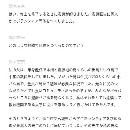
鈴木杏奈
はい、修士を修了するときに震災が起きました。
震災直後に何人
かでボランティア団体をつくりました。
堀北未来
どのような経緯で団体をつくったのですか？
鈴木杏奈
私の父は、単身赴任で本州と震源地の間くらいの出島という島で
中学の教員をしていました。
父がいた島は住民が250人くらいの小
さな島で、全員が島から避難が必要な状況でした。
元々住民のつ
ながりがとても強いコミュニティだったのですが、みんながバラバ
ラなところに避難せざるを得なくなり、私はそれをとても危惧して
教育機関である大学に助けを求めようと投げかけてみたんです。
そのときちょうど、仙台市や宮城県から学生ボランティアを求める
声が東北大の先生のもとに届いていました。
その先生が私の投稿