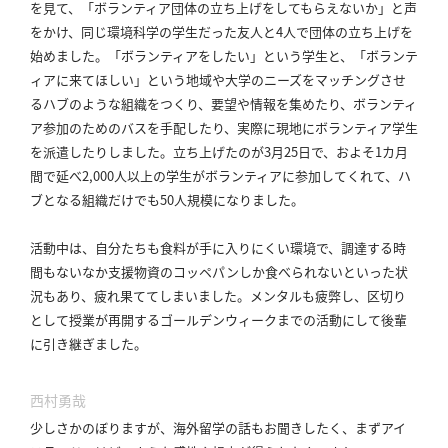
を見て、「ボランティア団体の立ち上げをしてもらえないか」と声
をかけ、同じ環境科学の学生だった友人と4人で団体の立ち上げを
始めました。
「ボランティアをしたい」という学生と、「ボランテ
ィアに来てほしい」という地域や大学のニーズをマッチングさせ
るハブのような組織をつくり、要望や情報を集めたり、ボランティ
ア参加のためのバスを手配したり、実際に現地にボランティア学生
を派遣したりしました。
立ち上げたのが3月25日で、およそ1カ月
間で延べ2,000人以上の学生がボランティアに参加してくれて、ハ
ブとなる組織だけでも50人規模になりました。
活動中は、自分たちも食料が手に入りにくい環境で、調達する時
間もないなか支援物資のコッペパンしか食べられないといった状
況もあり、疲れ果ててしまいました。
メンタルも疲弊し、区切り
として授業が再開するゴールデンウィークまでの活動にして後輩
に引き継ぎました。
西村勇哉
少しさかのぼりますが、海外留学の話もお聞きしたく、まずアイ