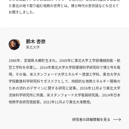
イ
た東北の地で取り組む地熱の世界とは。博士時代の苦労話なども交えて
ブ
お聞きしました。
一
覧
へ
鈴木 杏奈
研
東北大学
究
者
1986年、宮城県大郷町生まれ。2009年に東北大学工学部機械知能・航
一
空工学科を卒業し、2014年東北大学大学院環境科学研究科で博士号を取
覧
得。その後、米スタンフォード大学エネルギー資源工学科、東京大学大
へ
学院数理科学研究科でポスドクとして、持続的な地熱エネルギー開発の
ための流れのデザインに関する研究に従事。2016年11月より東北大学
流体科学研究所に所属、米スタンフォード大学客員研究員。2014年日本
研
地熱学会研究奨励賞。2021年11月より東北大准教授。
究
者
研究者の詳細情報を見る
探
索