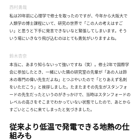
西村勇哉
私は20年前に心理学で修士を取ったのですが、今年から大阪大で
人類学の博士課程にいて、研究の世界で「この人の考えはすご
い」と思うと下手に発言できないなと緊張してしまいます。
そう
いう場にいきなり飛び込むのはとても勇気がいりますよね。
鈴木杏奈
本当に、あまり知らないって強いですね（笑）。
修士2年で国際学
会に参加したとき、一緒にいた隣の研究室の先輩が「あの人は鈴
木の専門の偉い先生だよね」とつぶやいたので「とりあえず名刺
をいただこう」と挨拶しました。
たまたまその先生がスタンフォ
ードの先生だったというのがきっかけで、当時はスタンフォードの
レベルの高さをそこまでわかっていない状態でしたので、あとから
すごいところに来てしまったと気づきました。
従来より低温で発電できる地熱の仕
組みも