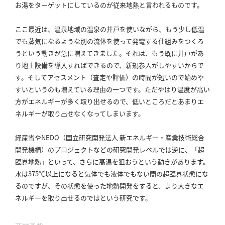
お湯をターゲットにしているのが従来地熱と言われるものです。
ここ最近は、温泉地域の温泉の井戸を使いながら、もう少し低温
でも蒸気になるような別の流体を使って発電する仕組みをつくろ
うという動きが急に増えてきました。
それは、もう既に井戸があ
り地上設備を導入すればできるので、新規参入がしやすいからで
す。
そしてアセスメント（査定や評価）の時間が短いので始めや
すいというのも増えている理由の一つです。
ただやはり温度が高い
方がエネルギーが多く取り出せるので、低いところだとあまりエ
ネルギーが取り出せなくなってしまいます。
経産省やNEDO（国立研究開発法人 新エネルギー・産業技術総合
開発機構）のプロジェクトなどの研究開発レベルでは逆に、「超
臨界地熱」といって、さらに高温を狙おうという動きがあります。
水は375℃以上になると気体でも液体でもない間の超臨界状態にな
るのですが、その状態を使った地熱開発をすると、より大きなエ
ネルギーを取り出せるのではという研究です。