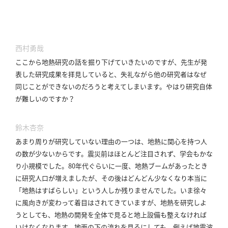
西村勇哉
ここから地熱研究の話を掘り下げていきたいのですが、先生が発
表した研究成果を拝見していると、失礼ながら他の研究者はなぜ
同じことができないのだろうと考えてしまいます。
やはり研究自体
が難しいのですか？
鈴木杏奈
あまり周りが研究していない理由の一つは、地熱に関心を持つ人
の数が少ないからです。
震災前はほとんど注目されず、学会もかな
り小規模でした。
80年代ぐらいに一度、地熱ブームがあったとき
に研究人口が増えましたが、その後はどんどん少なくなり本当に
「地熱はすばらしい」という人しか残りませんでした。
いま徐々
に風向きが変わって着目はされてきていますが、地熱を研究しよ
うとしても、地熱の開発を全体で見ると地上設備も整えなければ
いけなくなります。
地面の下の流れを見るにしても、例えば地震波