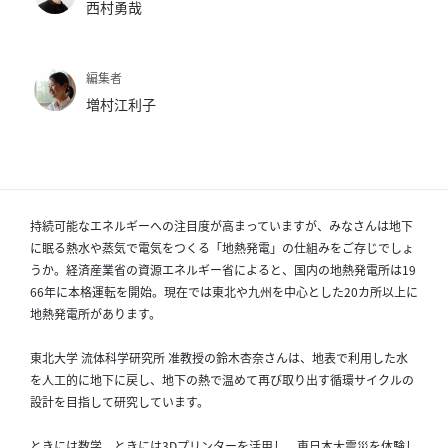
西村勇哉
パ
ト
編集者
ロ
増村江利子
ン
募
集
一
覧
持続可能なエネルギーへの注目度が高まっていますが、みなさんは地下
へ
に眠る熱水や蒸気で電気をつくる「地熱発電」の仕組みをご存じでしょ
うか。経済産業省の資源エネルギー省によると、国内の地熱発電所は19
講
66年に本格運転を開始。現在では東北や九州を中心とした20カ所以上に
義
地熱発電所があります。
開
催/
東北大学 流体科学研究所 准教授の鈴木杏奈さんは、地表で利用した水
を人工的に地下に戻し、地下の熱で温めて再び取り出す循環サイクルの
ア
設計を目指して研究しています。
ー
カ
ときには数学、ときには3Dプリンターを活用し、東日本大震災を体験し