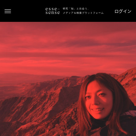
研究「知」と出会う、
ログイン
メディア＆検索プラットフォーム
ト
ッ
プ
ス
テ
ー
タ
ス