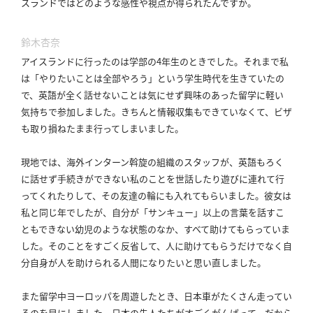
スランドではどのような感性や視点が得られたんですか。
鈴木杏奈
アイスランドに行ったのは学部の4年生のときでした。
それまで私
は「やりたいことは全部やろう」という学生時代を生きていたの
で、英語が全く話せないことは気にせず興味のあった留学に軽い
気持ちで参加しました。
きちんと情報収集もできていなくて、ビザ
も取り損ねたまま行ってしまいました。
現地では、海外インターン斡旋の組織のスタッフが、英語もろく
に話せず手続きができない私のことを世話したり遊びに連れて行
ってくれたりして、その友達の輪にも入れてもらいました。
彼女は
私と同じ年でしたが、自分が「サンキュー」以上の言葉を話すこ
ともできない幼児のような状態のなか、すべて助けてもらっていま
した。
そのことをすごく反省して、人に助けてもらうだけでなく自
分自身が人を助けられる人間になりたいと思い直しました。
また留学中ヨーロッパを周遊したとき、日本車がたくさん走ってい
るのを目にしました。
日本の先人たちがすごくがんばって、だから