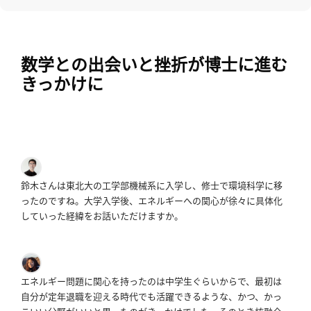
へ
数学との出会いと挫折が博士に進む
esse-
きっかけに
sense
と
は
推
薦
コ
鈴木さんは東北大の工学部機械系に入学し、修士で環境科学に移
メ
ったのですね。
大学入学後、エネルギーへの関心が徐々に具体化
ン
していった経緯をお話いただけますか。
ト
Our
Partners
エネルギー問題に関心を持ったのは中学生ぐらいからで、最初は
会
自分が定年退職を迎える時代でも活躍できるような、かつ、かっ
社