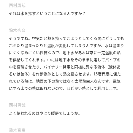
西村勇哉
それは水を探すということになるんですか？
鈴木杏奈
そうですね。
空気だと熱を持ってこようとしてくる間にどうしても
冷えたり温まったりと温度が変化してしまうんですが、水は温まり
にくく冷めにくい性質なので、地下水があれば常に一定温度の熱
を供給してくれます。
中には地下水をそのまま利用してパイプの
中を循環させたり、バイナリー発電と同様に異なる流体（液体あ
るいは気体）を作動媒体として熱交換させます。
15度程度に保た
れている熱は、地面の下の熱ではなく太陽熱由来なんです。
電気
にするまでの熱は取れないので、ほど良い熱として利用します。
西村勇哉
よく使われるのはやはり暖房でしょうか。
鈴木杏奈