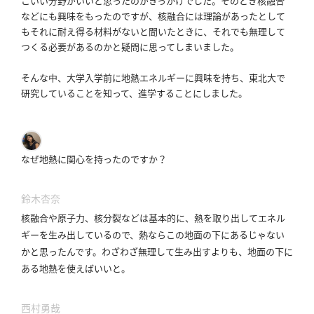
こいい分野がいいと思ったのがきっかけでした。
そのとき核融合
概
などにも興味をもったのですが、核融合には理論があったとして
要
もそれに耐え得る材料がないと聞いたときに、それでも無理して
つくる必要があるのかと疑問に思ってしまいました。
そんな中、大学入学前に地熱エネルギーに興味を持ち、東北大で
研究者登録
研究していることを知って、進学することにしました。
なぜ地熱に関心を持ったのですか？
プ
ラ
イ
鈴木杏奈
バ
核融合や原子力、核分裂などは基本的に、熱を取り出してエネル
シ
ギーを生み出しているので、熱ならこの地面の下にあるじゃない
ー
かと思ったんです。
わざわざ無理して生み出すよりも、地面の下に
ポ
ある地熱を使えばいいと。
リ
シ
西村勇哉
ー