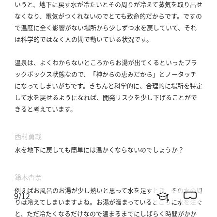
いうと、地下に戻す水が冷たいとその周りが冷えて蒸気を取り出せ
なくなり、電気がつくれないのでとても致命的だからです。
ですの
で温度に全く影響がない場所から少しずつ水を戻していて、それ
は科学的ではなく人の勘で動いている状況です。
温泉は、よくわからないところからお湯が出てくるといったブラ
ックボックス状態なので、「神からの恵みだから」とノータッチ
になってしまいがちです。
きちんと科学的に、合理的に場所を特定
して水を戻せるようになれば、開発リスクを少し下げることがで
きると考えています。
西村勇哉
水を地下に戻しても簡単には温かくならないのでしょうか？
鈴木杏奈
例えばお風呂のお湯が少し熱いと思って水を足すとき、その水の周
9
/
12
りは冷えてしまいますよね。
お湯が溜まっているところに水を注ぐ
と、ただ冷たくなるだけなので温まるまでにしばらく時間がかか