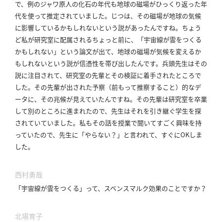
で、例のジャワ原人の化石の年代も地球の磁場がひっくり返った年
代を使って推定されていました。
じつは、その磁場が地球の気候
に影響しているかもしれないという説があったんですね。
ちょう
ど私が研究室に配属されるちょっと前に、「宇宙線が雲をつくる
かもしれない」という論文が出て、地球の磁場が気候を変えるか
もしれないという説が信憑性を帯び出したんです。
兵頭先生はその
説に注目されて、研究室の先輩とその検証に着手されたところで
した。
その先輩が出された予察（前もって推察すること）的なデ
ータに、その兆候が見えていたんですね。
その先輩は研究室を卒業
して別のところに進まれたので、先生はそれを引き継ぐ学生を探
されていていました。
私もその話を授業で聞いてすごく興味を持
っていたので、先生に「やらない？」と言われて、すぐにOKしま
した。
西村勇哉
「宇宙線が雲をつくる」って、スベンスマルク効果のことですか？
北場育子