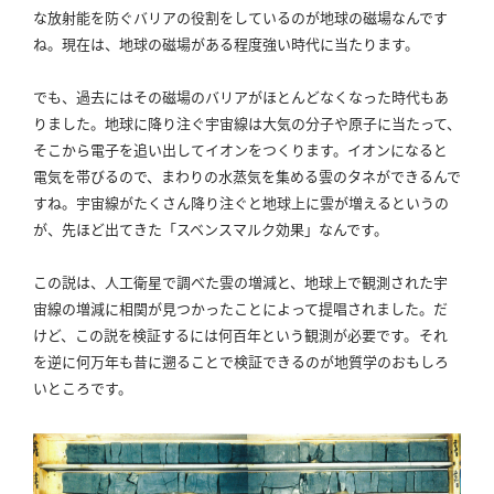
な放射能を防ぐバリアの役割をしているのが地球の磁場なんです
ね。
現在は、地球の磁場がある程度強い時代に当たります。
でも、過去にはその磁場のバリアがほとんどなくなった時代もあ
りました。
地球に降り注ぐ宇宙線は大気の分子や原子に当たって、
そこから電子を追い出してイオンをつくります。
イオンになると
電気を帯びるので、まわりの水蒸気を集める雲のタネができるんで
すね。
宇宙線がたくさん降り注ぐと地球上に雲が増えるというの
が、先ほど出てきた「スベンスマルク効果」なんです。
この説は、人工衛星で調べた雲の増減と、地球上で観測された宇
宙線の増減に相関が見つかったことによって提唱されました。
だ
けど、この説を検証するには何百年という観測が必要です。
それ
を逆に何万年も昔に遡ることで検証できるのが地質学のおもしろ
いところです。