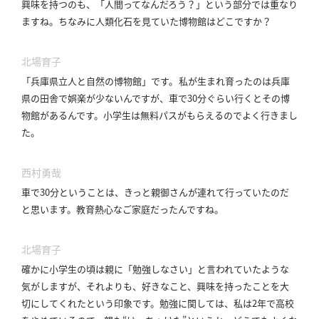
興味を持つのも、「人間ってなんだろう？」という部分では重なり
ますね。
ちなみに人類化石を見ていた博物館はどこですか？
北場育子
「兵庫県立人と自然の博物館」です。
私が生まれ育ったのは兵庫
県の田舎で娯楽が少ないんですが、車で30分ぐらい行くとその博
物館があるんです。
小学生は無料パスがもらえるのでよく行きまし
た。
西村勇哉
車で30分ということは、きっと親御さんが連れて行っていたのだ
と思います。
教育熱心なご家庭だったんですね。
北場育子
確かに小学生の頃は親に「勉強しなさい」と言われていたような
気がしますが、それよりも、好きなこと、興味を持ったことを大
切にしてくれたという印象です。
勉強に関しては、私は2年で高校