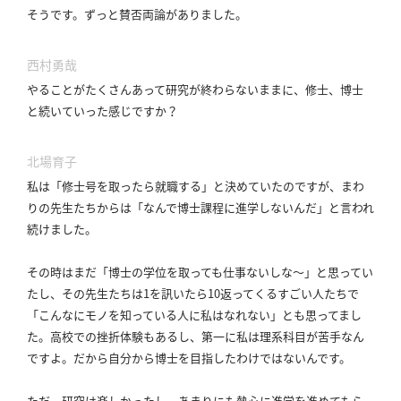
そうです。
ずっと賛否両論がありました。
西村勇哉
やることがたくさんあって研究が終わらないままに、修士、博士
と続いていった感じですか？
北場育子
私は「修士号を取ったら就職する」と決めていたのですが、まわ
りの先生たちからは「なんで博士課程に進学しないんだ」と言われ
続けました。
その時はまだ「博士の学位を取っても仕事ないしな～」と思ってい
たし、その先生たちは1を訊いたら10返ってくるすごい人たちで
「こんなにモノを知っている人に私はなれない」とも思ってまし
た。
高校での挫折体験もあるし、第一に私は理系科目が苦手なん
ですよ。
だから自分から博士を目指したわけではないんです。
ただ、研究は楽しかったし、あまりにも熱心に進学を進めてもら