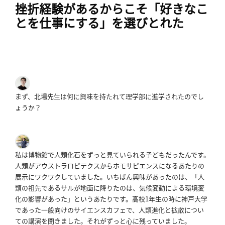
概
挫折経験があるからこそ「好きなこ
要
とを仕事にする」を選びとれた
研究者登録
まず、北場先生は何に興味を持たれて理学部に進学されたのでし
ょうか？
プ
ラ
イ
バ
私は博物館で人類化石をずっと見ていられる子どもだったんです。
シ
人類がアウストラロピテクスからホモサピエンスになるあたりの
展示にワクワクしていました。
いちばん興味があったのは、「人
ー
類の祖先であるサルが地面に降りたのは、気候変動による環境変
ポ
化の影響があった」というあたりです。
高校1年生の時に神戸大学
リ
であった一般向けのサイエンスカフェで、人類進化と拡散につい
シ
ての講演を聞きました。
それがずっと心に残っていました。
ー