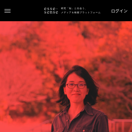
研究「知」と出会う、
ログイン
メディア＆検索プラットフォーム
ト
ッ
プ
ス
テ
ー
タ
ス