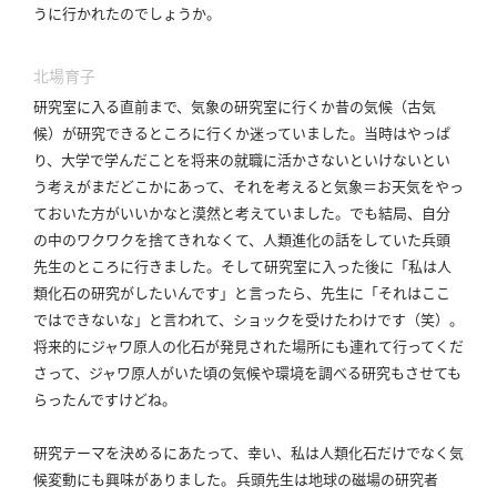
うに行かれたのでしょうか。
北場育子
研究室に入る直前まで、気象の研究室に行くか昔の気候（古気
候）が研究できるところに行くか迷っていました。
当時はやっぱ
り、大学で学んだことを将来の就職に活かさないといけないとい
う考えがまだどこかにあって、それを考えると気象＝お天気をやっ
ておいた方がいいかなと漠然と考えていました。
でも結局、自分
の中のワクワクを捨てきれなくて、人類進化の話をしていた兵頭
先生のところに行きました。
そして研究室に入った後に「私は人
類化石の研究がしたいんです」と言ったら、先生に「それはここ
ではできないな」と言われて、ショックを受けたわけです（笑）。
将来的にジャワ原人の化石が発見された場所にも連れて行ってくだ
さって、ジャワ原人がいた頃の気候や環境を調べる研究もさせても
らったんですけどね。
研究テーマを決めるにあたって、幸い、私は人類化石だけでなく気
候変動にも興味がありました。
兵頭先生は地球の磁場の研究者