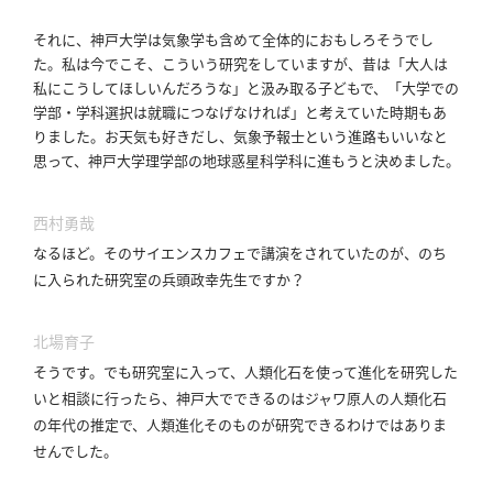
利
それに、神戸大学は気象学も含めて全体的におもしろそうでし
た。
私は今でこそ、こういう研究をしていますが、昔は「大人は
用
私にこうしてほしいんだろうな」と汲み取る子どもで、「大学での
規
学部・学科選択は就職につなげなければ」と考えていた時期もあ
約
りました。
お天気も好きだし、気象予報士という進路もいいなと
特
思って、神戸大学理学部の地球惑星科学科に進もうと決めました。
商
取
西村勇哉
引
なるほど。
そのサイエンスカフェで講演をされていたのが、のち
法
に入られた研究室の兵頭政幸先生ですか？
に
基
づ
北場育子
く
そうです。
でも研究室に入って、人類化石を使って進化を研究した
表
いと相談に行ったら、神戸大でできるのはジャワ原人の人類化石
示
の年代の推定で、人類進化そのものが研究できるわけではありま
せんでした。
問
い