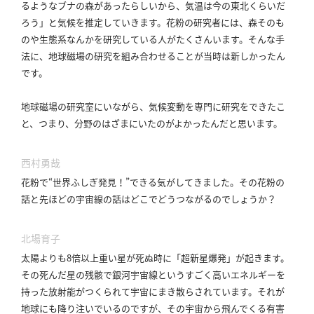
るようなブナの森があったらしいから、気温は今の東北くらいだ
ろう」と気候を推定していきます。
花粉の研究者には、森そのも
のや生態系なんかを研究している人がたくさんいます。
そんな手
法に、地球磁場の研究を組み合わせることが当時は新しかったん
です。
地球磁場の研究室にいながら、気候変動を専門に研究をできたこ
と、つまり、分野のはざまにいたのがよかったんだと思います。
西村勇哉
花粉で“世界ふしぎ発見！”できる気がしてきました。
その花粉の
話と先ほどの宇宙線の話はどこでどうつながるのでしょうか？
北場育子
太陽よりも8倍以上重い星が死ぬ時に「超新星爆発」が起きます。
その死んだ星の残骸で銀河宇宙線というすごく高いエネルギーを
持った放射能がつくられて宇宙にまき散らされています。
それが
地球にも降り注いでいるのですが、その宇宙から飛んでくる有害