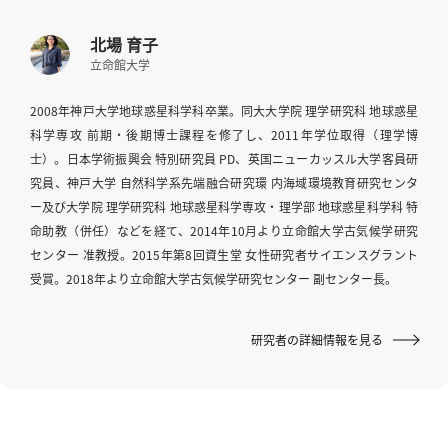
へ
北場 育子
立命館大学
esse-
2008年神戸大学地球惑星科学科卒業。同大大学院 理学研究科 地球惑星
sense
科学専攻 前期・後期博士課程を修了し、2011年学位取得（理学博
と
士）。日本学術振興会 特別研究員 PD、英国ニューカッスル大学客員研
は
究員、神戸大学 自然科学系先端融合研究環 内海域環境教育研究センタ
推
ー及び大学院 理学研究科 地球惑星科学専攻・理学部 地球惑星科学科 特
薦
命助教（併任）などを経て、2014年10月より立命館大学古気候学研究
コ
センター 准教授。2015年第8回資生堂 女性研究者サイエンスグラント
メ
受賞。2018年より立命館大学古気候学研究センター 副センター長。
ン
ト
研究者の詳細情報を見る
Our
Partners
会
社