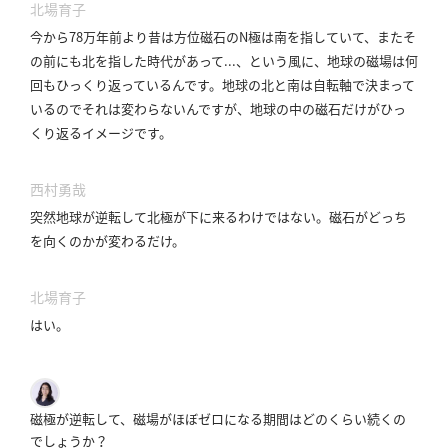
北場育子
今から78万年前より昔は方位磁石のN極は南を指していて、またそ
の前にも北を指した時代があって...、という風に、地球の磁場は何
回もひっくり返っているんです。
地球の北と南は自転軸で決まって
いるのでそれは変わらないんですが、地球の中の磁石だけがひっ
くり返るイメージです。
西村勇哉
突然地球が逆転して北極が下に来るわけではない。
磁石がどっち
を向くのかが変わるだけ。
北場育子
はい。
磁極が逆転して、磁場がほぼゼロになる期間はどのくらい続くの
でしょうか？