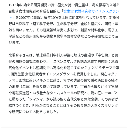
イ
1916年に始まる研究開発の長い歴史を持つ資生堂は、将来指導的立場を
ブ
目指す女性研究者の育成を目的に「
資生堂 女性研究者サイエンスグラン
一
ト
」を2007年に創設。毎年10名を上限に助成を行なっています。対象分
覧
野は自然科学（理工科学分野、生命科学分野）全般と幅広く、国籍・年
へ
齢も問いません。その研究領域は実に多彩で、創薬や材料化学、電子工
学系などの応用研究から動物生態学や気候変動などの基礎研究にまで及
びます。
研
究
北場育子さんは、地球惑星科学科入学後に地球の磁場や「宇宙線」と気
者
候の関係の研究に携わり、「スベンスマルク仮説の地質学的検証：地磁
一
気弱化イベントは短期間でも寒冷化を起こすのか？ 」というテーマで第
覧
8回資生堂 女性研究者サイエンスグラントを受賞しました。現在はグア
へ
テマラ国境に近いメキシコに赴き、マヤの遺跡の傍で湖の底にある縞々
の地層（年縞）を掘り抜いて調査しています。宇宙から降り注ぐ宇宙線
や地磁気逆転という壮大なタイムスケールの研究と、湖の底に一年ごと
に積もった「シマシマ」から読み解く古代文明と気候変動。その両者が
研
結びつくとき、明らかになることとは？その振り幅が大きくスリリング
究
な研究についてお聞きしました。
者
探
索