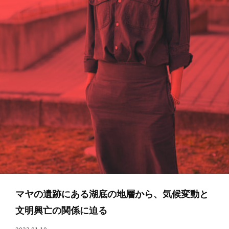
へ
記
事
一
覧
へ
寄
稿/
取
材
記
事
の
マヤの遺跡にある湖底の地層から、気候変動と
一
覧
文明興亡の関係に迫る
へ