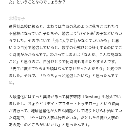
た」ということなのでしょうか？
北場育子
通信制高校に移ると、まわりは当時の私のように落ちこぼれたり
不登校になっていた子たちや、勉強より“バイト命”の子などいろい
ろでした。
その中にいて「別に大学に行かなくていいかも」と思
いつつ自分で勉強していると、数学の公式ひとつ証明するのにすご
く時間がかかるんです。
わかってしまえば「なんだ、こんな簡単な
こと」と思うのに、自分ひとりで何時間も考えたりするんです。
「先生に教えてもらえた頃はなんて幸せだったんだろう」と気づき
ました。
それで、「もうちょっと勉強したいな」と思ったんです
ね。
人類進化にはずっと興味があって科学雑誌『Newton』も読んでい
ましたし、ちょうど『デイ・アフター・トゥモロー』という映画
が流行って、地球温暖化が大きな問題として取り上げられ始めてい
た時期で、「やっぱり大学は行きたいな。
だとしたら神戸大学の
あの先生のところがいいかも」と思ったんです。