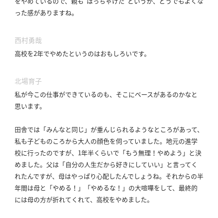
をやめているので、親も“はっちゃけた”というか、どうでもよくな
った感がありますね。
西村勇哉
高校を2年でやめたというのはおもしろいです。
北場育子
私が今この仕事ができているのも、そこにベースがあるのかなと
思います。
田舎では「みんなと同じ」が重んじられるようなところがあって、
私も子どものころから大人の顔色を伺っていました。
地元の進学
校に行ったのですが、1年半くらいで「もう無理！やめよう」と決
めました。
父は「自分の人生だから好きにしていい」と言ってく
れたんですが、母はやっぱり心配したんでしょうね。
それからの半
年間は母と「やめる！」「やめるな！」の大喧嘩をして、最終的
には母の方が折れてくれて、高校をやめました。