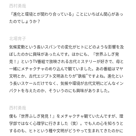
合
西村勇哉
わ
「進化と環境とが関わり合っている」ことにいちばん関心があっ
せ
たのでしょうか？
北場育子
気候変動という長いスパンでの変化がヒトにどのような影響を及
ぼしたのかに興味があったんです。
ほかにも、『世界ふしぎ発
見！』というTV番組で放映される古代ミステリーが好きで、母と
一緒にメチャクチャのめり込んで観ていました。
あの番組はマヤ
文明とか、古代エジプト文明あたりが“鉄板”ですよね。
進化とい
う長いスケールだけでなく、気候や環境が古代文明にどんなイン
パクトを与えたのか、そういうのにも興味がありました。
西村勇哉
僕も『世界ふしぎ発見！』をメチャクチャ観ていたんですが、理
学部ではなく心理学に行きました（笑）。
でも人の心を知ろうと
するのも、ヒトという種や文明がどうやって生まれてきたのかに