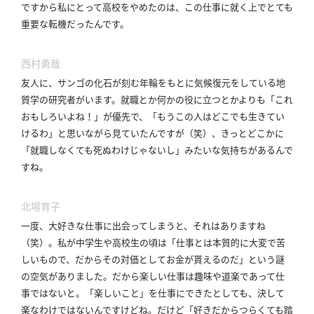
ですから私にとって高校をやめたのは、この仕事に就く上でとても
重要な転機だったんです。
西村勇哉
友人に、サンゴの化石が刻む年輪をもとに気候復元をしている地
質学の研究者がいます。
就職とか何かの役に立つとかよりも「これ
おもしろいよね！」が優先で、「もうこの人はどこでも生きてい
けるわ」と思いながら見ていたんですが（笑）、きっとどこかに
「就職しなくても死ぬわけじゃないし」みたいな気持ちがあるんで
すね。
北場育子
一度、大好きな仕事に出会ってしまうと、それはありますね
（笑）。
私が中学生や高校生の頃は「仕事とは本質的に大変で苦
しいもので、だからその対価としてお金が貰えるのだ」という謎
の空気がありました。
だから楽しい仕事は趣味や道楽であって仕
事ではないと。
「楽しいこと」を仕事にできたとしても、決して
楽なわけではないんですけどね。
だけど「好きだからつらくても踏