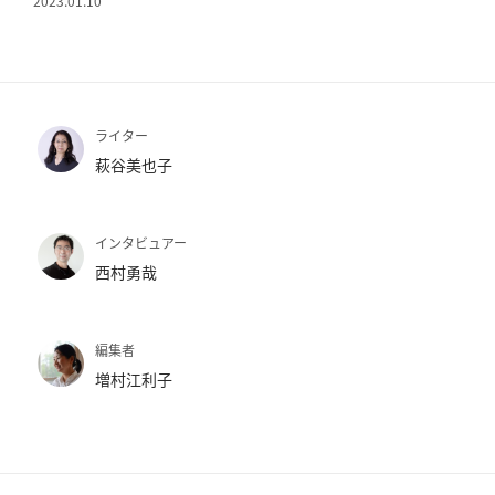
2023.01.10
パ
ト
ロ
ン
ライター
募
萩谷美也子
集
一
覧
インタビュアー
へ
西村勇哉
講
義
編集者
開
増村江利子
催/
ア
ー
カ