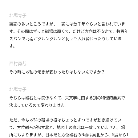
北場育子
議論の多いところですが、一説には数千年ぐらいと言われていま
す。
その間はずっと磁場は弱くて、だけど方向は不安定で、数百年
スパンで北南がグルングルンと何回も入れ替わったりしていま
す。
西村勇哉
その時に地軸の傾きが変わったりはしないんですか？
北場育子
そちらは磁石とは関係なくて、天文学に関する別の物理的要素で
決まっているので変わりません。
ただ、今も地球の磁場の極はちょっとずつですが動き続けてい
て、方位磁石が指す北と、地図上の真北は一致していません。
場
所にもよりますが、日本だと方位磁石のN極は真北から、5度から1