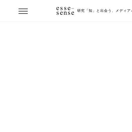
研究「知」と出会う、
メディア
ト
ッ
プ
ス