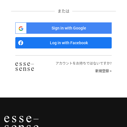
へ
または
記
事
Sign in with Google
一
覧
Log in with Facebook
へ
寄
アカウントをお持ちではないですか?
稿/
新規登録 >
取
材
記
事
の
一
覧
へ