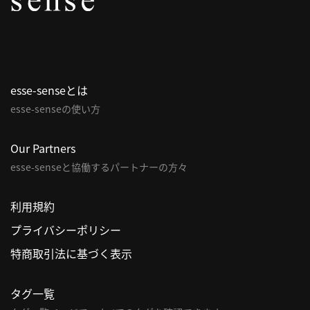
パ
ト
ロ
ン
esse-senseとは
募
esse-senseの使い方
集
一
覧
Our Partners
へ
esse-senseと協働するパートナーの方々
講
利用規約
義
プライバシーポリシー
開
催/
特商取引法に基づく表示
ア
ー
タグ一覧
カ