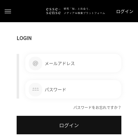
研究「知」と出会う、
ログイン
メディア＆検索プラットフォーム
LOGIN
メールアドレス
ト
ッ
***
パスワード
プ
パスワードをお忘れですか？
ス
テ
ログイン
ー
タ
ス