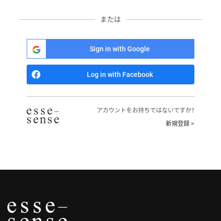
へ
または
記
事
Sign in with Google
一
覧
Log in with Facebook
へ
寄
アカウントをお持ちではないですか?
稿/
新規登録 >
取
材
記
事
の
一
覧
へ