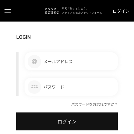
研究「知」と出会う、
ログイン
メディア＆検索プラットフォーム
LOGIN
メールアドレス
ト
ッ
***
パスワード
プ
パスワードをお忘れですか？
ス
テ
ログイン
ー
タ
ス