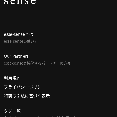
パ
ト
ロ
ン
esse-senseとは
募
esse-senseの使い方
集
一
覧
Our Partners
へ
esse-senseと協働するパートナーの方々
講
利用規約
義
プライバシーポリシー
開
催/
特商取引法に基づく表示
ア
ー
タグ一覧
カ