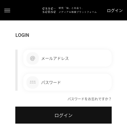
研究「知」と出会う、
ログイン
メディア＆検索プラットフォーム
LOGIN
メールアドレス
ト
ッ
***
パスワード
プ
パスワードをお忘れですか？
ス
テ
ログイン
ー
タ
ス