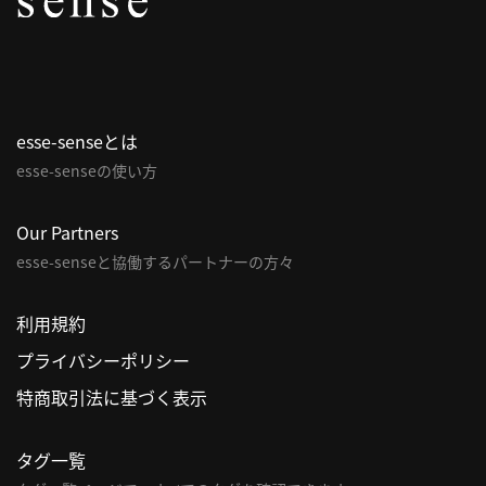
パ
ト
ロ
ン
esse-senseとは
募
esse-senseの使い方
集
一
覧
Our Partners
へ
esse-senseと協働するパートナーの方々
講
利用規約
義
プライバシーポリシー
開
催/
特商取引法に基づく表示
ア
ー
タグ一覧
カ