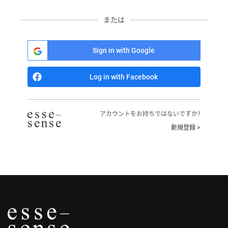
へ
または
記
事
Sign in with Google
一
覧
Log in with Facebook
へ
寄
アカウントをお持ちではないですか?
稿/
新規登録 >
取
材
記
事
の
一
覧
へ