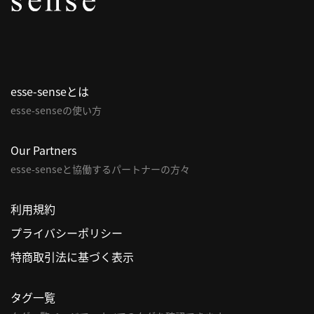
パ
ト
ロ
ン
esse-senseとは
募
esse-senseの使い方
集
一
覧
Our Partners
へ
esse-senseと協働するパートナーの方々
講
利用規約
義
プライバシーポリシー
開
催/
特商取引法に基づく表示
ア
ー
タグ一覧
カ