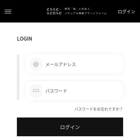
研究「知」と出会う、
ログイン
メディア＆検索プラットフォーム
LOGIN
メールアドレス
ト
ッ
***
パスワード
プ
パスワードをお忘れですか？
ス
テ
ログイン
ー
タ
ス