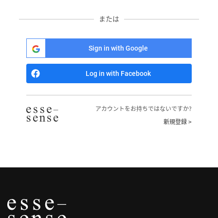
へ
または
記
事
Sign in with Google
一
覧
Log in with Facebook
へ
寄
アカウントをお持ちではないですか?
稿/
新規登録 >
取
材
記
事
の
一
覧
へ