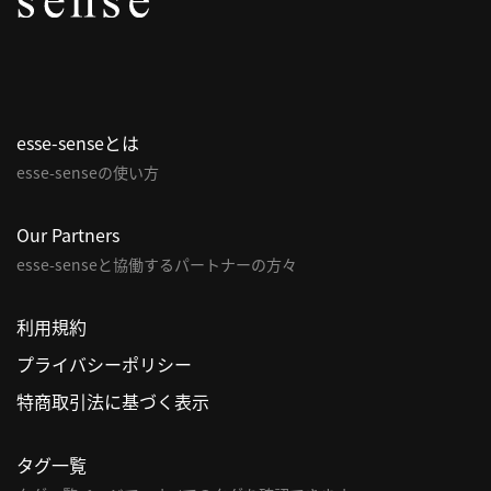
パ
ト
ロ
ン
esse-senseとは
募
esse-senseの使い方
集
一
覧
Our Partners
へ
esse-senseと協働するパートナーの方々
講
利用規約
義
プライバシーポリシー
開
催/
特商取引法に基づく表示
ア
ー
タグ一覧
カ