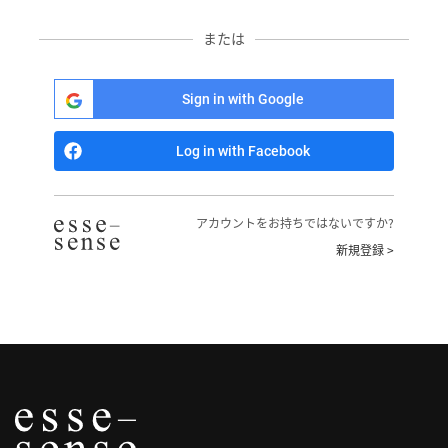
へ
または
記
事
Sign in with Google
一
覧
Log in with Facebook
へ
寄
アカウントをお持ちではないですか?
稿/
新規登録 >
取
材
記
事
の
一
覧
へ