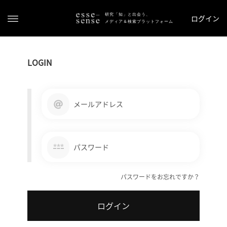
研究「知」と出会う、
ログイン
メディア＆検索プラットフォーム
LOGIN
メールアドレス
ト
ッ
***
パスワード
プ
パスワードをお忘れですか？
ス
テ
ログイン
ー
タ
ス