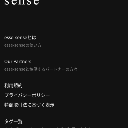
パ
ト
ロ
ン
esse-senseとは
募
esse-senseの使い方
集
一
覧
Our Partners
へ
esse-senseと協働するパートナーの方々
講
利用規約
義
プライバシーポリシー
開
催/
特商取引法に基づく表示
ア
ー
タグ一覧
カ