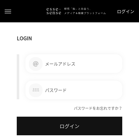
研究「知」と出会う、
ログイン
メディア＆検索プラットフォーム
LOGIN
メールアドレス
ト
ッ
***
パスワード
プ
パスワードをお忘れですか？
ス
テ
ログイン
ー
タ
ス