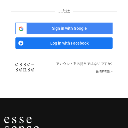
へ
または
記
事
Sign in with Google
一
覧
Log in with Facebook
へ
寄
アカウントをお持ちではないですか?
稿/
新規登録 >
取
材
記
事
の
一
覧
へ