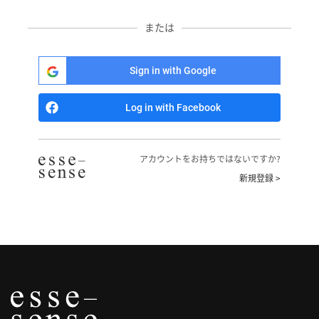
へ
または
記
事
Sign in with Google
一
覧
Log in with Facebook
へ
寄
アカウントをお持ちではないですか?
稿/
新規登録 >
取
材
記
事
の
一
覧
へ