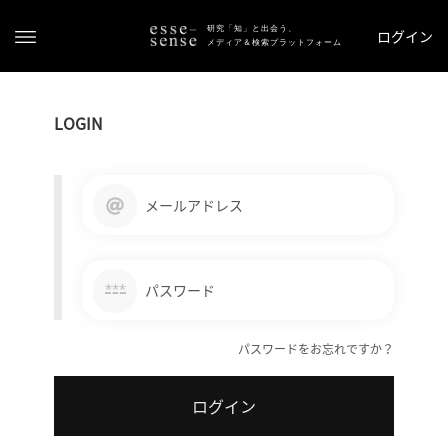
研究「知」と出会う、
ログイン
メディア＆検索プラットフォーム
LOGIN
メールアドレス
ト
ッ
***
パスワード
プ
パスワードをお忘れですか？
ス
テ
ログイン
ー
タ
ス