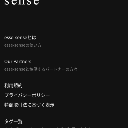
パ
ト
ロ
ン
esse-senseとは
募
esse-senseの使い方
集
一
覧
Our Partners
へ
esse-senseと協働するパートナーの方々
講
利用規約
義
プライバシーポリシー
開
催/
特商取引法に基づく表示
ア
ー
タグ一覧
カ