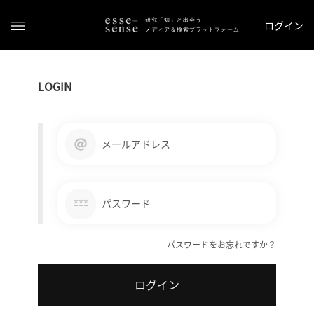
研究「知」と出会う、
ログイン
メディア＆検索プラットフォーム
LOGIN
メールアドレス
ト
ッ
***
パスワード
プ
パスワードをお忘れですか？
ス
テ
ログイン
ー
タ
ス