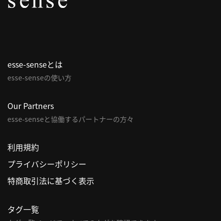
パ
ト
ロ
ン
esse-senseとは
募
esse-senseの使い方
集
一
覧
Our Partners
へ
esse-senseと協働するパートナーの方々
講
利用規約
義
プライバシーポリシー
開
催/
特商取引法に基づく表示
ア
ー
タグ一覧
カ