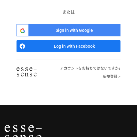
へ
または
記
事
Sign in with Google
一
覧
Log in with Facebook
へ
寄
アカウントをお持ちではないですか?
稿/
新規登録 >
取
材
記
事
の
一
覧
へ