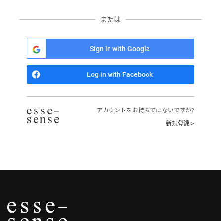
へ
または
記
事
Sign in with Google
一
覧
Log in with Facebook
へ
寄
アカウントをお持ちではないですか?
稿/
新規登録 >
取
材
記
事
の
一
覧
へ