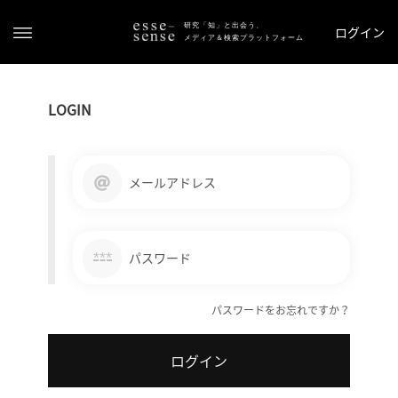
研究「知」と出会う、
ログイン
メディア＆検索プラットフォーム
LOGIN
メールアドレス
ト
ッ
***
パスワード
プ
パスワードをお忘れですか？
ス
テ
ログイン
ー
タ
ス