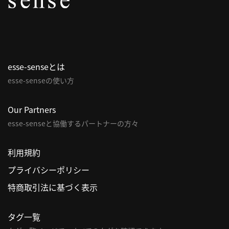
パ
ト
ロ
ン
esse-senseとは
募
esse-senseの使い方
集
一
覧
Our Partners
へ
esse-senseと協働するパートナーの方々
講
利用規約
義
プライバシーポリシー
開
催/
特商取引法に基づく表示
ア
ー
タグ一覧
カ