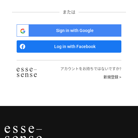
へ
または
記
事
Sign in with Google
一
覧
Log in with Facebook
へ
寄
アカウントをお持ちではないですか?
稿/
新規登録 >
取
材
記
事
の
一
覧
へ