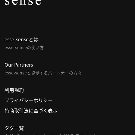
パ
ト
ロ
ン
esse-senseとは
募
esse-senseの使い方
集
一
覧
Our Partners
へ
esse-senseと協働するパートナーの方々
講
利用規約
義
プライバシーポリシー
開
催/
特商取引法に基づく表示
ア
ー
タグ一覧
カ