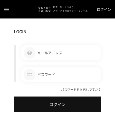
研究「知」と出会う、
ログイン
メディア＆検索プラットフォーム
LOGIN
メールアドレス
ト
ッ
***
パスワード
プ
パスワードをお忘れですか？
ス
テ
ログイン
ー
タ
ス