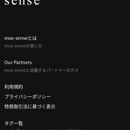
パ
ト
ロ
ン
esse-senseとは
募
esse-senseの使い方
集
一
覧
Our Partners
へ
esse-senseと協働するパートナーの方々
講
利用規約
義
プライバシーポリシー
開
催/
特商取引法に基づく表示
ア
ー
タグ一覧
カ