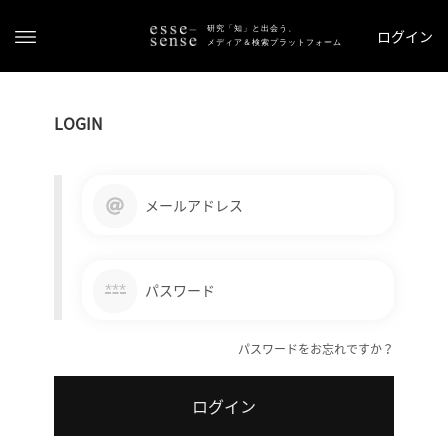
研究「知」と出会う、
ログイン
メディア＆検索プラットフォーム
LOGIN
メールアドレス
ト
ッ
***
パスワード
プ
パスワードをお忘れですか？
ス
テ
ログイン
ー
タ
ス