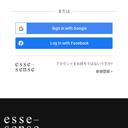
へ
または
記
事
Sign in with Google
一
覧
Log in with Facebook
へ
寄
アカウントをお持ちではないですか?
稿/
新規登録 >
取
材
記
事
の
一
覧
へ