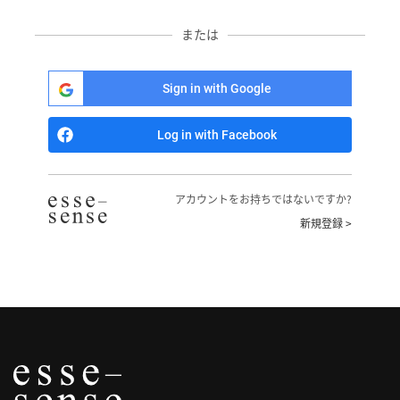
へ
または
記
事
Sign in with Google
一
覧
Log in with Facebook
へ
寄
アカウントをお持ちではないですか?
稿/
新規登録 >
取
材
記
事
の
一
覧
へ