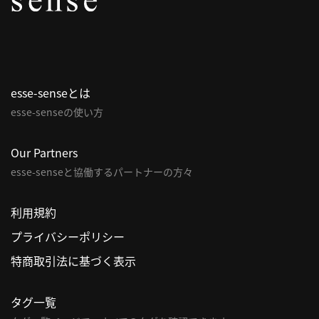
パ
ト
ロ
ン
esse-senseとは
募
esse-senseの使い方
集
一
覧
Our Partners
へ
esse-senseと協働するパートナーの方々
講
利用規約
義
プライバシーポリシー
開
催/
特商取引法に基づく表示
ア
ー
タグ一覧
カ