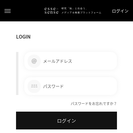
研究「知」と出会う、
ログイン
メディア＆検索プラットフォーム
LOGIN
メールアドレス
ト
ッ
***
パスワード
プ
パスワードをお忘れですか？
ス
テ
ログイン
ー
タ
ス