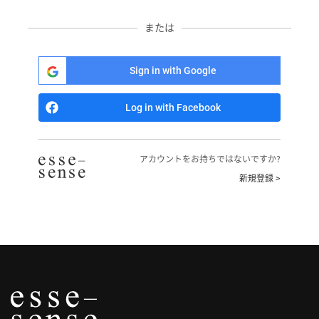
へ
または
記
事
Sign in with Google
一
覧
Log in with Facebook
へ
寄
アカウントをお持ちではないですか?
稿/
新規登録 >
取
材
記
事
の
一
覧
へ