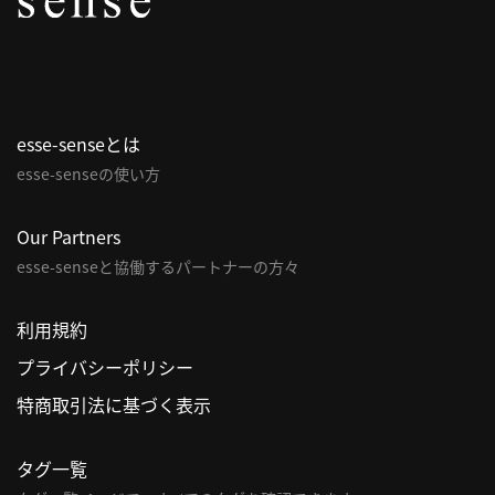
パ
ト
ロ
ン
esse-senseとは
募
esse-senseの使い方
集
一
覧
Our Partners
へ
esse-senseと協働するパートナーの方々
講
利用規約
義
プライバシーポリシー
開
催/
特商取引法に基づく表示
ア
ー
タグ一覧
カ