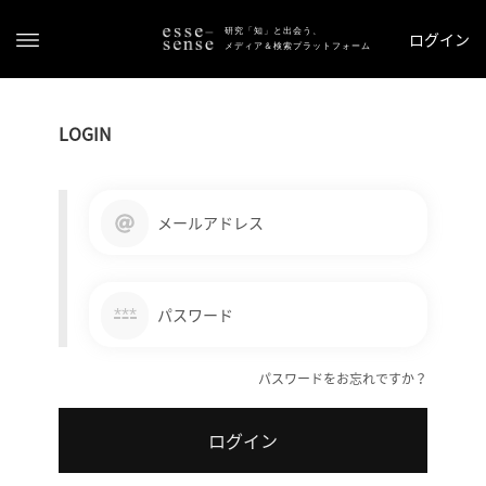
研究「知」と出会う、
ログイン
メディア＆検索プラットフォーム
LOGIN
メールアドレス
ト
ッ
***
パスワード
プ
パスワードをお忘れですか？
ス
テ
ログイン
ー
タ
ス