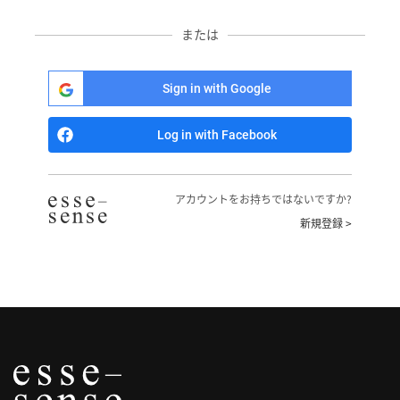
へ
または
記
事
Sign in with Google
一
覧
Log in with Facebook
へ
寄
アカウントをお持ちではないですか?
稿/
新規登録 >
取
材
記
事
の
一
覧
へ