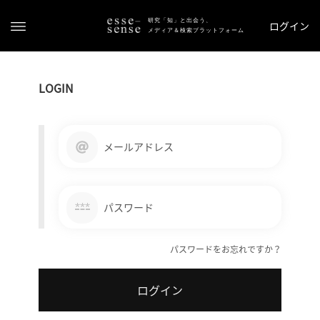
研究「知」と出会う、
ログイン
メディア＆検索プラットフォーム
LOGIN
メールアドレス
ト
ッ
***
パスワード
プ
パスワードをお忘れですか？
ス
テ
ログイン
ー
タ
ス