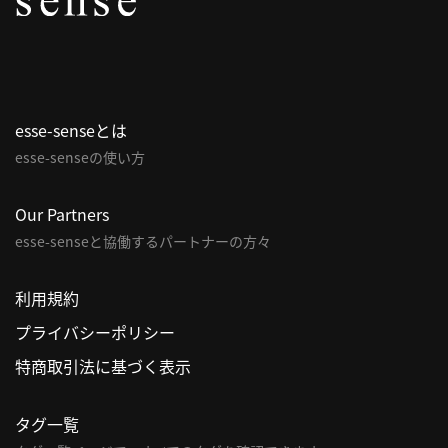
パ
ト
ロ
ン
esse-senseとは
募
esse-senseの使い方
集
一
覧
Our Partners
へ
esse-senseと協働するパートナーの方々
講
利用規約
義
プライバシーポリシー
開
催/
特商取引法に基づく表示
ア
ー
タグ一覧
カ