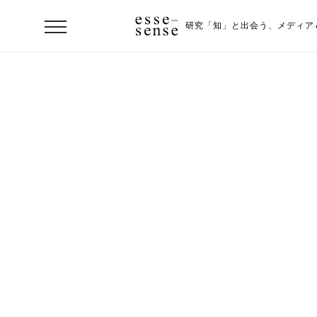
研究「知」と出会う、
メディア
ト
ッ
プ
ス