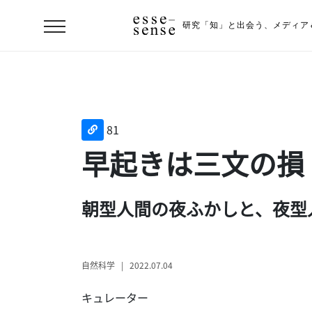
研究「知」と出会う、
メディア
81
早起きは三文の損
朝型人間の夜ふかしと、夜型
ト
ッ
プ
自然科学 | 2022.07.04
ス
キュレーター