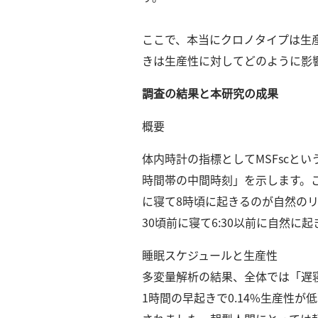
探
索
ここで、本当にクロノタイプは生
へ
きは生産性に対してどのように影
esse-
調査の結果と本研究の成果
sense
概要
と
は
体内時計の指標としてMSFscと
推
時間帯の中間時刻」を示します。
薦
コ
に寝て8時頃に起きるのが自然のリズ
メ
30頃前に寝て6:30以前に自然
ン
ト
睡眠スケジュールと生産性
Our
多変量解析の結果、全体では「遅
Partners
1時間の早起きで0.14%生産性
会