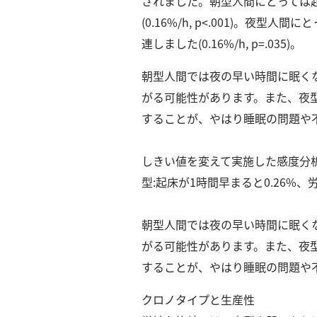
されました。
朝型人間にとっては
社
(0.16%/h, p<.001)。
夜型人間にと
概
要
連しました(0.16%/h, p=.035)。
朝型人間では夜の早い時間に眠く
研究者登録
がる可能性があります。
また、夜
することが、やはり睡眠の問題や
しきい値を変えて実施した感度分析
プ
利
特
問
型:起床が1時間早まると0.26%
ラ
用
商
い
イ
規
取
合
バ
約
引
わ
朝型人間では夜の早い時間に眠く
シ
法
せ
がる可能性があります。
また、夜
ー
に
することが、やはり睡眠の問題や
ポ
基
リ
づ
クロノタイプと生産性
シ
く
ー
表