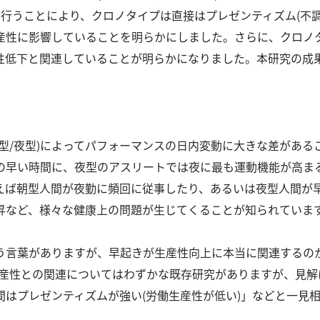
行うことにより、クロノタイプは直接はプレゼンティズム(不
産性に影響していることを明らかにしました。
さらに、クロノ
性低下と関連していることが明らかになりました。
本研究の成果は
型/夜型)によってパフォーマンスの日内変動に大きな差がある
の早い時間に、夜型のアスリートでは夜に最も運動機能が高ま
えば朝型人間が夜勤に頻回に従事したり、あるいは夜型人間が
昇など、様々な健康上の問題が生じてくることが知られていま
う言葉がありますが、早起きが生産性向上に本当に関連するの
生産性との関連についてはわずかな既存研究がありますが、見解
間はプレゼンティズムが強い(労働生産性が低い)」などと一見