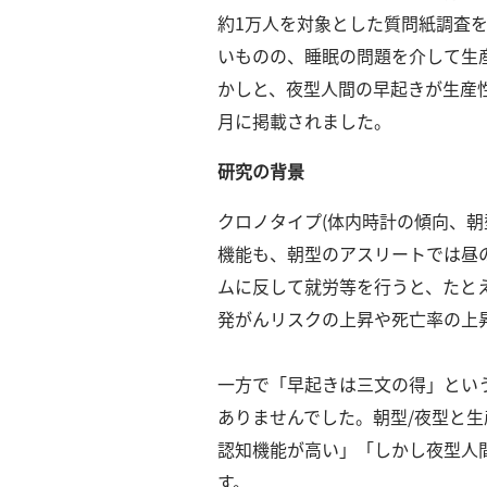
ー
約1万人を対象とした質問紙調査を
カ
イ
いものの、睡眠の問題を介して生
ブ
かしと、夜型人間の早起きが生産
一
月に掲載されました。
覧
へ
研究の背景
研
クロノタイプ(体内時計の傾向、朝
究
機能も、朝型のアスリートでは昼
者
一
ムに反して就労等を行うと、たと
覧
発がんリスクの上昇や死亡率の上
へ
一方で「早起きは三文の得」とい
ありませんでした。
朝型/夜型と
研
究
認知機能が高い」「しかし夜型人
者
す。