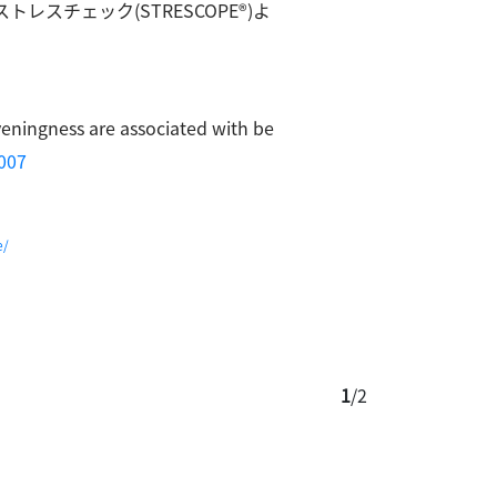
スチェック(STRESCOPE®)よ
veningness are associated with be
.007
e/
1
/
2