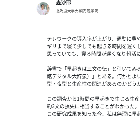
テ
森沙耶
ー
北海道大学大学院 理学院
タ
ス
へ
テレワークの導入率が上がり、通勤に費
記
ギリまで寝て少しでも起きる時間を遅く
事
思っていても、寝る時間が遅くなり朝活
一
覧
辞書で「早起きは三文の徳」と引いてみ
へ
館デジタル大辞泉）」とある。
何かとよ
型・夜型と生産性の関連があるのかどう
寄
稿/
この調査から1時間の早起きで生じる生産性の
取
約3文の損失に相当することがわかった。
材
この研究成果を知った今、私は無理に早
記
事
の