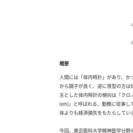
一
覧
へ
パ
ト
ロ
ン
募
概要
集
一
人間には「体内時計」があり、か
覧
へ
から調子が良く、逆に夜型の方は
主とした体内時計の傾向は「クロノタイ
講
ism)」と呼ばれる、勤務に従事
義
開
体よりも経済損失をもたらしてい
催/
ア
今回、東京医科大学精神医学分野の