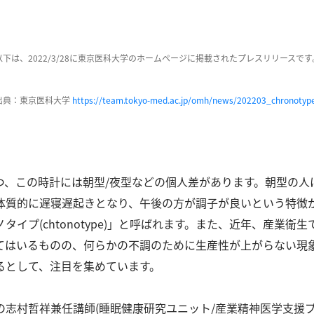
以下は、2022/3/28に東京医科大学のホームページに掲載されたプレスリリースです
出典：東京医科大学
https://team.tokyo-med.ac.jp/omh/news/202203_chronotyp
つ、この時計には朝型/夜型などの個人差があります。
朝型の人
体質的に遅寝遅起きとなり、午後の方が調子が良いという特徴
プ(chtonotype)」と呼ばれます。
また、近年、産業衛生では
してはいるものの、何らかの不調のために生産性が上がらない現
るとして、注目を集めています。
志村哲祥兼任講師(睡眠健康研究ユニット/産業精神医学支援プ