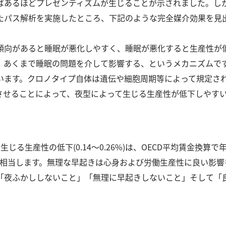
ばあるほどプレゼンティズムが生じることが示されました。
し
たパス解析を実施したところ、下記のような完全媒介効果を見
傾向があると睡眠が悪化しやすく、睡眠が悪化すると生産性が
、あくまで睡眠の問題を介して影響する、というメカニズムで
います。
クロノタイプ自体は遺伝や細胞周期等によって規定さ
させることによって、夜型によって生じる生産性が低下しやす
る生産性の低下(0.14～0.26%)は、OECD平均賃金換算で年額
相当します。
無理な早起きは心身および労働生産性に良い影響
「夜ふかししないこと」「無理に早起きしないこと」そして「