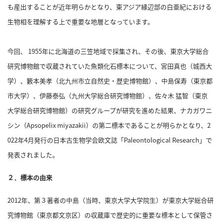
も産出することが近年明らかとなり、東アジア縁辺部の白亜紀における
へ
生物相を理解する上で重要な地層となっています。
今回、 1955年に北海道の三笠地域で採集され、その後、東京大学総合
esse-
sense
研究博物館で収蔵されていた魚類化石標本について、宮田真也（城西大
と
学）、籔本美孝（北九州市立自然史・歴史博物館）、中島保寿（東京都
は
市大学）、伊藤泰弘（九州大学総合研究博物館）、佐々木 猛智（東京
推
大学総合研究博物館）の研究グループが研究を進めた結果、ナカガワニ
薦
シン（Apsopelix miyazakii）の第二標本であることが明らかとなり、2
コ
メ
022年4月発行の日本古生物学会欧文誌「Paleontological Research」で
ン
発表されました。
ト
Our
２．標本の由来
Partners
2012年、第３著者の中島（当時、東京大学大学院生）が東京大学総合研
会
社
究博物館（東京都文京区）の収蔵庫で歴史的に重要な標本として保管さ