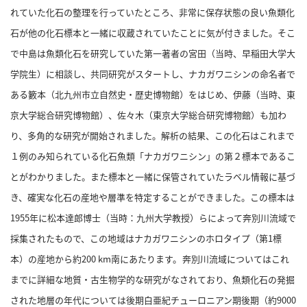
概
れていた化石の整理を行っていたところ、非常に保存状態の良い魚類化
要
石が他の化石標本と一緒に収蔵されていたことに気が付きました。
そこ
で中島は魚類化石を研究していた第一著者の宮田（当時、早稲田大学大
学院生）に相談し、共同研究がスタートし、ナカガワニシンの命名者で
研究者登録
ある籔本（北九州市立自然史・歴史博物館）をはじめ、伊藤（当時、東
京大学総合研究博物館）、佐々木（東京大学総合研究博物館）も加わ
り、多角的な研究が開始されました。
解析の結果、この化石はこれまで
１例のみ知られている化石魚類「ナカガワニシン」の第２標本であるこ
プ
ラ
とがわかりました。
また標本と一緒に保管されていたラベル情報に基づ
イ
き、確実な化石の産地や層準を特定することができました。
この標本は
バ
1955年に松本達郎博士（当時：九州大学教授）らによって奔別川流域で
シ
採集されたもので、この地域はナカガワニシンのホロタイプ（第1標
ー
ポ
本）の産地から約200 km南にあたります。
奔別川流域についてはこれ
リ
までに詳細な地質・古生物学的な研究がなされており、魚類化石の発掘
シ
された地層の年代については後期白亜紀チューロニアン期後期（約9000
ー