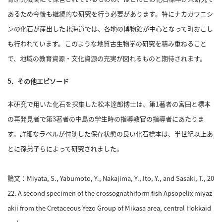
あるため今後も継続的な研究を行う必要があります。
特にナカガワニシ
ンの化石が産出した北海道では、各地の博物館が中心となって町おこし
も行われています。
このような地質古生物学の研究を積み重ねること
で、地域の教育資源・文化資源の充実が図れるものと期待されます。
5．その他エピソード
本研究で用いた化石を採集した松本達郎博士は、第1著者の宮田と標本
の再発見者で第3著者の中島の学生時の指導教官の指導者にあたりま
す。
詳細なラベルが付随した保存状態の良い化石標本は、半世紀以上あ
とに孫弟子らによって研究されました。
論文：Miyata, S., Yabumoto, Y., Nakajima, Y., Ito, Y., and Sasaki, T., 20
22. A second specimen of the crossognathiform fish Apsopelix miyaz
akii from the Cretaceous Yezo Group of Mikasa area, central Hokkaid