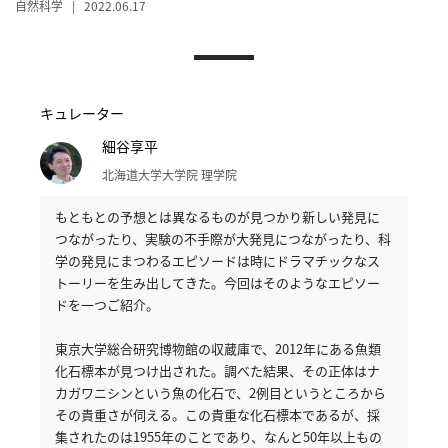
自然科学 | 2022.06.17
へ
記
事
キュレーター
一
覧
細谷享平
へ
北海道大学大学院 理学院
もともとの予想とは異なるものが見つかり新しい発見に
寄
つながったり、実験の不手際が大発見につながったり、科
稿/
学の発見にまつわるエピソードは時にドラマチックなス
取
トーリーを生み出してきた。
今回はそのようなエピソー
材
ドを一つご紹介。
記
事
東京大学総合研究博物館の収蔵庫で、2012年にある魚類
の
化石標本が見つけ出された。
調べた結果、その正体はナ
一
カガワニシンという魚の化石で、2例目というところから
覧
その貴重さが伺える。
この貴重な化石標本であるが、採
へ
集されたのは1955年のことであり、なんと50年以上もの