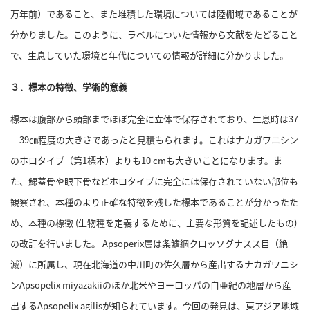
万年前）であること、また堆積した環境については陸棚域であることが
利
分かりました。
このように、ラベルについた情報から文献をたどること
用
で、生息していた環境と年代についての情報が詳細に分かりました。
規
約
３．標本の特徴、学術的意義
特
商
標本は腹部から頭部までほぼ完全に立体で保存されており、生息時は37
取
－39㎝程度の大きさであったと見積もられます。
これはナカガワニシン
引
のホロタイプ（第1標本）よりも10 cmも大きいことになります。
ま
法
に
た、鰓蓋骨や眼下骨などホロタイプに完全には保存されていない部位も
基
観察され、本種のより正確な特徴を残した標本であることが分かったた
づ
め、本種の標徴 (生物種を定義するために、主要な形質を記述したもの)
く
の改訂を行いました。
Apsoperix属は条鰭綱クロッソグナスス目（絶
表
示
滅）に所属し、現在北海道の中川町の佐久層から産出するナカガワニシ
ンApsopelix miyazakiiのほか北米やヨーロッパの白亜紀の地層から産
問
い
出するApsopelix agilisが知られています。
今回の発見は、東アジア地域