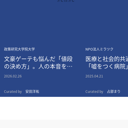
政策研究大学院大学
NPO法人ミラツク
文豪ゲーテも悩んだ「値段
医療と社会的共
の決め方」。人の本音をあ
「嘘をつく病院
ぶり出す、経済学という名
宅緩和ケア」へ
2026.02.26
2025.04.21
の魔法
Curated by
安田洋祐
Curated by
占部まり