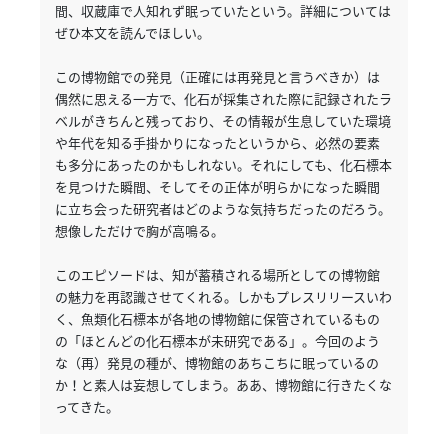
間、収蔵庫で人知れず眠っていたという。
詳細については
ぜひ本文を読んでほしい。
パ
ト
この博物館での発見（正確には再発見と言うべきか）は
ロ
偶然に思える一方で、化石が採集された際に記録されたラ
ン
ベルがきちんと残っており、その情報が生息していた環境
募
や年代を知る手掛かりになったというから、必然の要素
集
も多分にあったのかもしれない。
それにしても、化石標本
一
を見つけた瞬間、そしてその正体が明らかになった瞬間
覧
に立ち会った研究者はどのような気持ちだったのだろう。
想像しただけで胸が高鳴る。
へ
このエピソードは、知が蓄積される場所としての博物館
講
の魅力を再認識させてくれる。
しかもプレスリリースいわ
義
く、魚類化石標本が各地の博物館に保管されているもの
開
の「ほとんどの化石標本が未研究である」。
今回のよう
催/
な（再）発見の種が、博物館のあちこちに眠っているの
ア
か！と素人は妄想してしまう。
ああ、博物館に行きたくな
ー
ってきた。
カ