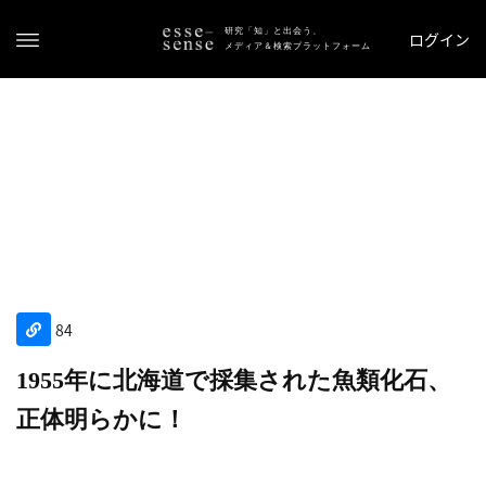
研究「知」と出会う、
ログイン
メディア＆検索プラットフォーム
ト
ッ
84
プ
1955年に北海道で採集された魚類化石、
ス
正体明らかに！
テ
ー
タ
ス