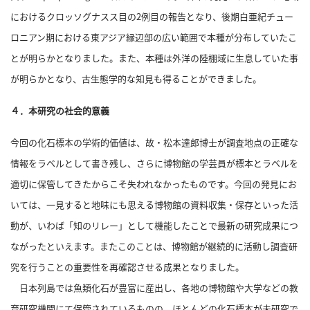
合
におけるクロッソグナスス目の2例目の報告となり、後期白亜紀チュー
わ
ロニアン期における東アジア縁辺部の広い範囲で本種が分布していたこ
せ
とが明らかとなりました。
また、本種は外洋の陸棚域に生息していた事
が明らかとなり、古生態学的な知見も得ることができました。
４．本研究の社会的意義
今回の化石標本の学術的価値は、故・松本達郎博士が調査地点の正確な
情報をラベルとして書き残し、さらに博物館の学芸員が標本とラベルを
適切に保管してきたからこそ失われなかったものです。
今回の発見にお
いては、一見すると地味にも思える博物館の資料収集・保存といった活
動が、いわば「知のリレー」として機能したことで最新の研究成果につ
ながったといえます。
またこのことは、博物館が継続的に活動し調査研
究を行うことの重要性を再確認させる成果となりました。
日本列島では魚類化石が豊富に産出し、各地の博物館や大学などの教
育研究機関にて保管されているものの、ほとんどの化石標本が未研究で