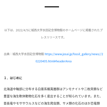
イ
ブ
一
覧
へ
以下は、2022/4/5に城西大学水田記念博物館のホームページに掲載されたプ
研
レスリリースです。
究
者
出典：城西大学水田記念博物館
https://www.josai.jp/fossil_gallery/news//2
一
覧
0220405.html#headerArea
へ
１．はじめに
研
北海道中軸部に分布する白亜系蝦夷層群はアンモナイトや二枚貝類など
究
者
豊富な海生軟体動物化石を多く産出することが知られています。
また、
探
首長竜やモササウルスなどの海生爬虫類、サメ類の化石のほか恐竜類
索