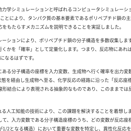
動力学シミュレーションと呼ばれるコンピュータシミュレーショ
せることにより、タンパク質の基本要素であるポリペプチド鎖の
応をもたらすメカニズムを説明できることを実証しました。
レーションにより、ポリペプチド鎖の分子構造を多数収集しま
行くかを「確率」として定量化します。
つまり、反応物にあれば
2になるはずです。
にある分子構造の座標を入力変数、生成物へ行く確率を出力変
状態を経由し生成物へ至る、化学反応の経路に沿った「反応座
線形結合により表現される抽象的なものであり、このままでは
ばれる人工知能の技術により、この課題を解決することを着想し
して、入力変数である分子構造座標のうち、どの変数が反応座
が1/2となる構造）において重要な変数を特定し、異性化反応