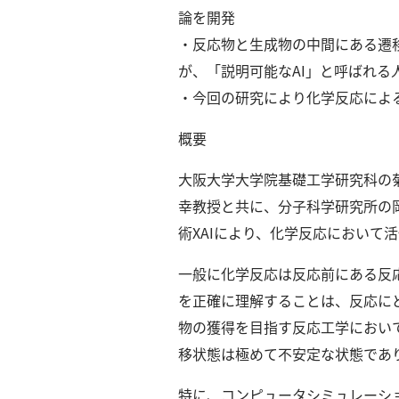
ー
論を開発
カ
・反応物と生成物の中間にある遷
イ
ブ
が、「説明可能なAI」と呼ばれる
一
・今回の研究により化学反応によ
覧
へ
概要
研
大阪大学大学院基礎工学研究科の菊
究
幸教授と共に、分子科学研究所の岡
者
術XAIにより、化学反応におい
一
覧
一般に化学反応は反応前にある反
へ
を正確に理解することは、反応に
物の獲得を目指す反応工学におい
研
移状態は極めて不安定な状態であ
究
者
特に、コンピュータシミュレーシ