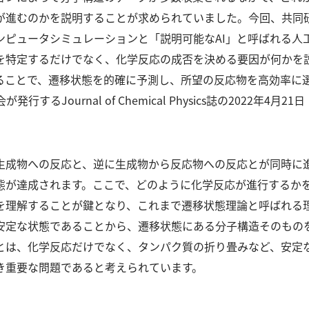
が進むのかを説明することが求められていました。
今回、共同
ピュータシミュレーションと「説明可能なAI」と呼ばれる人工
を特定するだけでなく、化学反応の成否を決める要因が何かを
ることで、遷移状態を的確に予測し、所望の反応物を高効率に
するJournal of Chemical Physics誌の2022年
生成物への反応と、逆に生成物から反応物への反応とが同時に
態が達成されます。
ここで、どのように化学反応が進行するか
を理解することが鍵となり、これまで遷移状態理論と呼ばれる
安定な状態であることから、遷移状態にある分子構造そのもの
とは、化学反応だけでなく、タンパク質の折り畳みなど、安定
き重要な問題であると考えられています。