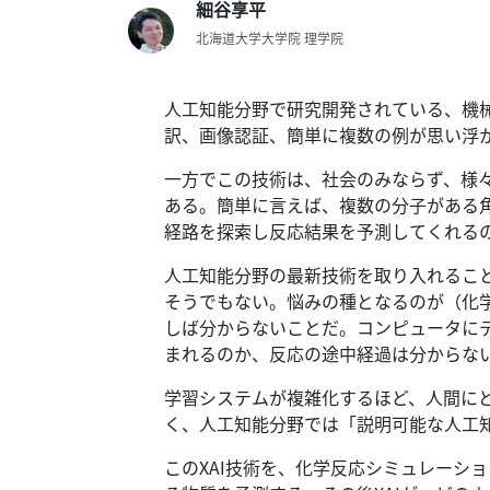
テ
細谷享平
ー
北海道大学大学院 理学院
タ
ス
へ
人工知能分野で研究開発されている、機
訳、画像認証、簡単に複数の例が思い浮
記
一方でこの技術は、社会のみならず、様
事
ある。
簡単に言えば、複数の分子がある
一
経路を探索し反応結果を予測してくれる
覧
へ
人工知能分野の最新技術を取り入れるこ
そうでもない。
悩みの種となるのが（化
寄
しば分からないことだ。
コンピュータに
稿/
まれるのか、反応の途中経過は分からな
取
材
学習システムが複雑化するほど、人間に
記
く、人工知能分野では「説明可能な人工知能（expla
事
の
このXAI技術を、化学反応シミュレーシ