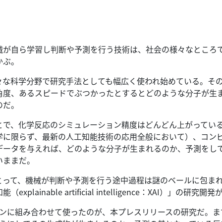
械が自ら学習し判断や予測を行う技術は、社会の様々なところ
かぶ。
々な科学分野で研究手法としても幅広く使われ始めている。
そ
角度、あるスピードでぶつかったとするとどのような分子が生
のだ。
とで、化学反応のシミュレーション精度はどんどん上がってい
学に限らず、最新の人工知能技術の応用全般において）、コン
データを与えれば、どのような分子が生まれるのか、予測をし
いままだ。
とって、機械が判断や予測を行う途中過程は謎のベールに包ま
inable artificial intelligence：XAI）」の研究
ョンに組み合わせて使ったのが、本プレスリリースの研究だ。
ま