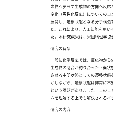
探
応物へ戻らず生成物の方向へ反応
索
変化（異性化反応）についてのコン
へ
展開し、遷移状態となる分子構造
た。
これにより、人工知能を用い
esse-
た。
本研究成果は、米国物理学協会が発行
sense
と
研究の背景
は
推
一般に化学反応では、反応物から
薦
生成物の割合が釣り合った平衡状
コ
させる中間状態としての遷移状態
メ
ン
かしながら、遷移状態は非常に不
ト
という課題がありました。
このこ
Our
ムを理解する上でも解決されるべ
Partners
会
研究の内容