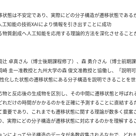
移状態は不安定であり、実際にどの分子構造が遷移状態である
人工知能の技術XAIにより情報を引き出すことに成功
る物質創成へ人工知能を応用する理論的方法を深化させること
辻 卓真さん（博士後期課程修了）、森 勇介さん（博士前期課
崎 圭一准教授と九州大学の森 俊文准教授と協働し、「説明可
て活性化した状態の遷移状態にある分子構造を説明できることを
応物と反応後の生成物を区別し、その中間に遷移状態と呼ばれ
どれだけの時間がかかるのかを正確に予測することに直結する
て重要であり、これまでも遷移状態に関する理論が数多く提案
り、実際にどの分子構造が遷移状態に対応するのかを理解する
ョンによって分子構造のデータが多数収集されるなかで、どれ