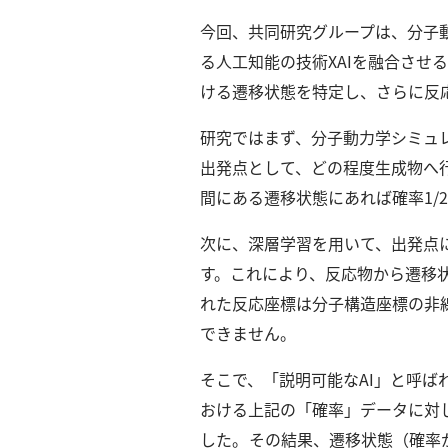
社
今回、共同研究グループは、分子
概
要
る人工知能の技術XAIを融合さ
ける遷移状態を特定し、さらに反
研究者登録
研究ではまず、分子動力学シミュ
出発点として、どの程度生成物へ
間にある遷移状態にあれば確率1/
プ
利
特
問
次に、深層学習を用いて、出発点
ラ
用
商
い
す。
これにより、反応物から遷移
イ
規
取
合
れた反応座標は分子構造座標の非
バ
約
引
わ
シ
法
せ
できません。
ー
に
そこで、「説明可能なAI」と呼
ポ
基
リ
づ
おける上記の「確率」データに対
シ
く
した。
その結果、遷移状態（確率
ー
表