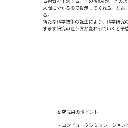
一
る物質を予測する。
その後XAIが、ど
覧
人間に分かる形で提示してくれる。
なお
へ
る。
新たな科学技術の誕生により、科学研究
パ
すます研究の在り方が変わっていくと予
ト
ロ
ン
募
集
一
覧
へ
講
義
開
研究成果のポイント
催/
ア
・コンピュータシミュレーション