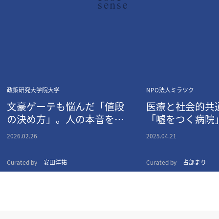
政策研究大学院大学
NPO法人ミラツク
文豪ゲーテも悩んだ「値段
医療と社会的共
の決め方」。人の本音をあ
「嘘をつく病院
ぶり出す、経済学という名
宅緩和ケア」へ
2026.02.26
2025.04.21
の魔法
Curated by
安田洋祐
Curated by
占部まり