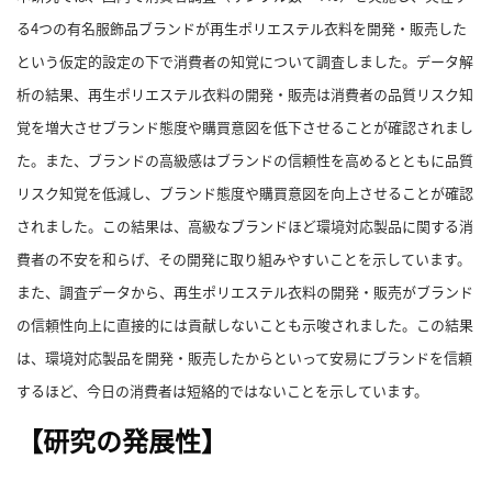
る4つの有名服飾品ブランドが再生ポリエステル衣料を開発・販売した
利
という仮定的設定の下で消費者の知覚について調査しました。
データ解
用
規
析の結果、再生ポリエステル衣料の開発・販売は消費者の品質リスク知
約
覚を増大させブランド態度や購買意図を低下させることが確認されまし
特
た。
また、ブランドの高級感はブランドの信頼性を高めるとともに品質
商
リスク知覚を低減し、ブランド態度や購買意図を向上させることが確認
取
されました。
この結果は、高級なブランドほど環境対応製品に関する消
引
費者の不安を和らげ、その開発に取り組みやすいことを示しています。
法
に
また、調査データから、再生ポリエステル衣料の開発・販売がブランド
基
の信頼性向上に直接的には貢献しないことも示唆されました。
この結果
づ
は、環境対応製品を開発・販売したからといって安易にブランドを信頼
く
するほど、今日の消費者は短絡的ではないことを示しています。
表
示
【研究の発展性】
問
い