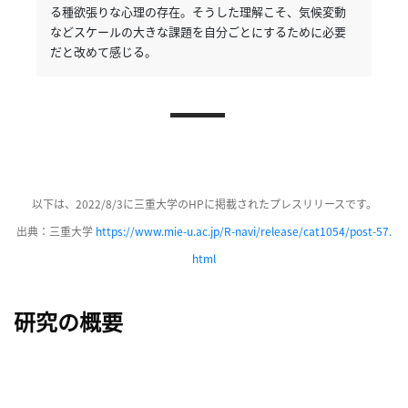
イ
る種欲張りな心理の存在。
そうした理解こそ、気候変動
ブ
などスケールの大きな課題を自分ごとにするために必要
一
だと改めて感じる。
覧
へ
研
究
者
以下は、2022/8/3に三重大学のHPに掲載されたプレスリリースです。
一
覧
出典：三重大学
https://www.mie-u.ac.jp/R-navi/release/cat1054/post-57.
へ
html
研究の概要
研
究
者
探
索