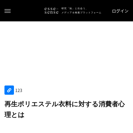
研究「知」と出会う、
ログイン
メディア＆検索プラットフォーム
ト
ッ
123
プ
再生ポリエステル衣料に対する消費者心
ス
理とは
テ
ー
タ
ス