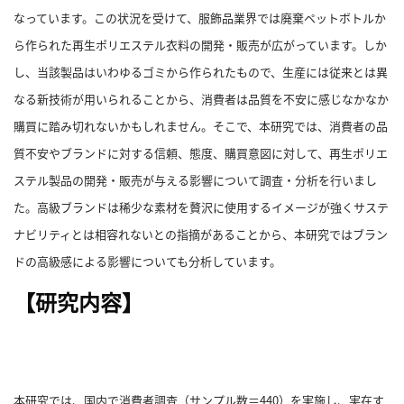
概
なっています。
この状況を受けて、服飾品業界では廃棄ペットボトルか
要
ら作られた再生ポリエステル衣料の開発・販売が広がっています。
しか
し、当該製品はいわゆるゴミから作られたもので、生産には従来とは異
なる新技術が用いられることから、消費者は品質を不安に感じなかなか
研究者登録
購買に踏み切れないかもしれません。
そこで、本研究では、消費者の品
質不安やブランドに対する信頼、態度、購買意図に対して、再生ポリエ
ステル製品の開発・販売が与える影響について調査・分析を行いまし
た。
高級ブランドは稀少な素材を贅沢に使用するイメージが強くサステ
プ
ラ
ナビリティとは相容れないとの指摘があることから、本研究ではブラン
イ
ドの高級感による影響についても分析しています。
バ
【研究内容】
シ
ー
ポ
リ
シ
本研究では、国内で消費者調査（サンプル数＝440）を実施し、実在す
ー