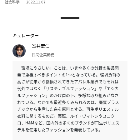
社会科学 | 2022.11.07
へ
記
事
キュレーター
一
覧
室井宏仁
へ
民間企業勤務
「環境にやさしい」ことは、いまや多くの分野の製品開
寄
発で重視すべきポイントの1つとなっている。
環境負荷の
稿/
高さが従来から指摘されてきたアパレル業界でもそれは
取
例外ではなく「サステナブルファッション」や「エシカ
材
ルファッション」のかけ声の下、多様な取り組みがなさ
記
れている。
なかでも最近多くみられるのは、廃棄プラス
事
チックから生産した糸を原料とする、再生ポリエステル
の
衣料に関するものだ。
実際、ルイ・ヴィトンやユニク
一
ロ、H&Mなど、国内外の多くのブランドが再生ポリエス
覧
テルを使用したファッションを発表している。
へ