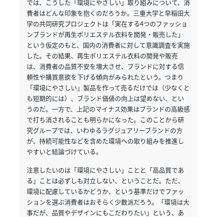
では、こうした「環境にやさしい」取り組みについて、消
費者はどんな印象を抱くのだろうか。
三重大学と早稲田大
パ
学の共同研究プロジェクトは「実在する4つのファッショ
ト
ンブランドが再生ポリエステル衣料を開発・販売した」
ロ
という仮定のもと、国内の消費者に対して意識調査を実施
ン
した。
その結果、再生ポリエステル衣料の開発や販売
募
は、消費者の品質不安を増大させ、ブランドに対する信
頼性や購買意欲を下げる傾向がみられたという。
つまり
集
「環境にやさしい」製品を作って売るだけでは（少なくと
一
も短期的には）、ブランド価値の向上は望めない、とい
覧
うのだ。
一方で、上記のマイナス効果はブランドの高級感
へ
で打ち消されることも明らかになった。
このことから研
究グループでは、いわゆるラグジュアリーブランドの方
講
が、持続可能性などを含めた環境への取り組みを推進し
義
やすいと結論づけている。
開
注意したいのは「環境にやさしい」ことと「高品質であ
催/
る」ことは必ずしも対立しない、ということだ。
ただ、
ア
環境に配慮しているかどうか、という基準だけでファッ
ー
ションを選ぶ消費者はおそらく少数派だろう。
「環境は大
カ
事だが、品質やデザインにもこだわりたい」という、あ