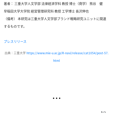
著者： 三重大学人文学部 法律経済学科 教授 博士（商学） 熊谷 健
早稲田大学大学院 経営管理研究科 教授 工学博士 長沢伸也
（備考） 本研究は三重大学人文学部ブランド戦略研究ユニットに関連
するものです。
プレスリリース
出典：三重大学
https://www.mie-u.ac.jp/R-navi/release/cat1054/post-57.
html
1
/
2