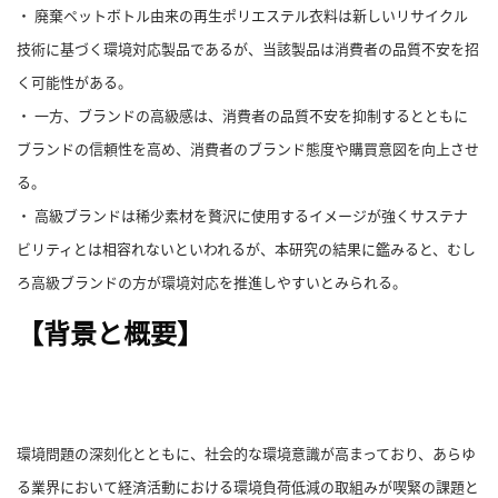
・ 廃棄ペットボトル由来の再生ポリエステル衣料は新しいリサイクル
へ
技術に基づく環境対応製品であるが、当該製品は消費者の品質不安を招
く可能性がある。
・ 一方、ブランドの高級感は、消費者の品質不安を抑制するとともに
esse-
sense
ブランドの信頼性を高め、消費者のブランド態度や購買意図を向上させ
と
る。
は
・ 高級ブランドは稀少素材を贅沢に使用するイメージが強くサステナ
推
ビリティとは相容れないといわれるが、本研究の結果に鑑みると、むし
薦
ろ高級ブランドの方が環境対応を推進しやすいとみられる。
コ
メ
【背景と概要】
ン
ト
Our
Partners
環境問題の深刻化とともに、社会的な環境意識が高まっており、あらゆ
会
社
る業界において経済活動における環境負荷低減の取組みが喫緊の課題と