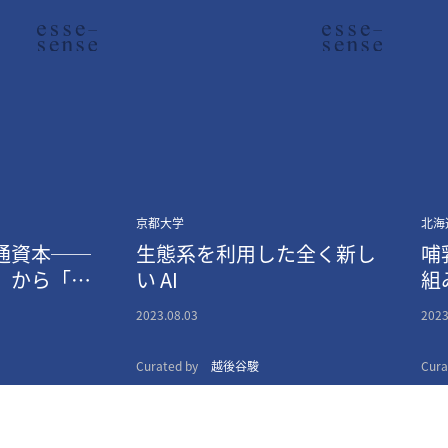
京都大学
北海
通資本──
生態系を利用した全く新し
哺
」から「在
い AI
組
2023.08.03
2023
Curated by
越後谷駿
Cura