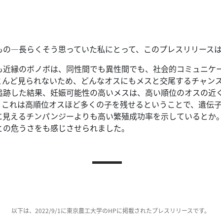
もの—長らくそう思っていた私にとって、このプレスリリース
も近縁のボノボは、同性間でも異性間でも、社会的コミュニケ
とんど見られないため、どんなオスにもメスと交尾するチャン
追跡した結果、妊娠可能性の高いメスは、高い順位のオスの近
。
これは高順位オスほど多くの子を残せるということで、遺伝子
に見えるチンパンジーよりも高い繁殖成功率を示しているとか
との危うさをも感じさせられました。
以下は、2022/9/1に東京農工大学のHPに掲載されたプレスリリースです。