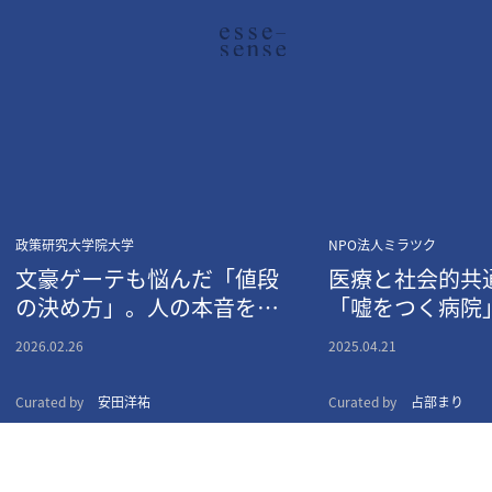
政策研究大学院大学
NPO法人ミラツク
文豪ゲーテも悩んだ「値段
医療と社会的共
の決め方」。人の本音をあ
「嘘をつく病院
ぶり出す、経済学という名
宅緩和ケア」へ
2026.02.26
2025.04.21
の魔法
Curated by
安田洋祐
Curated by
占部まり