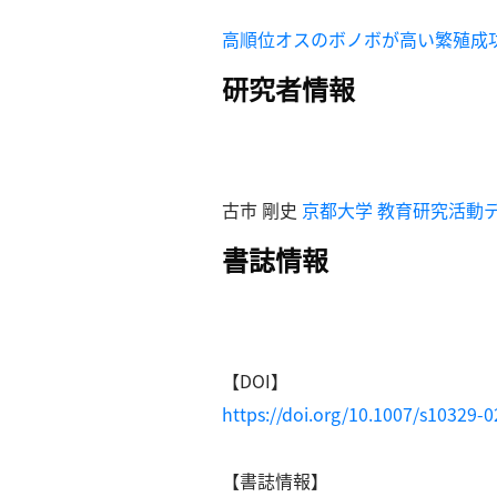
探
索
高順位オスのボノボが高い繁殖成
へ
研究者情報
esse-
sense
と
古市 剛史
京都大学 教育研究活動
は
書誌情報
推
薦
コ
メ
ン
【DOI】
ト
https://doi.org/10.1007/s10329-
Our
Partners
会
【書誌情報】