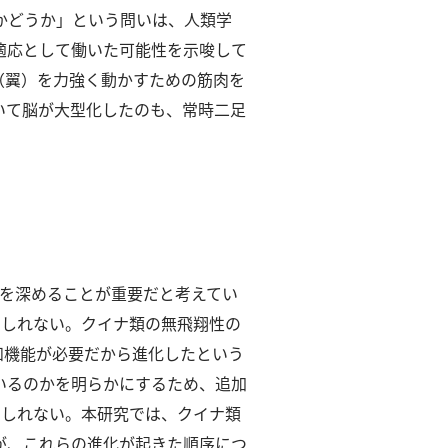
かどうか」という問いは、⼈類学
適応として働いた可能性を⽰唆して
（翼）を⼒強く動かすための筋⾁を
いて脳が⼤型化したのも、常時⼆⾜
査を深めることが重要だと考えてい
もしれない。
クイナ類の無⾶翔性の
知機能が必要だから進化したという
いるのかを明らかにするため、追加
もしれない。
本研究では、クイナ類
が、これらの進化が起きた順序につ