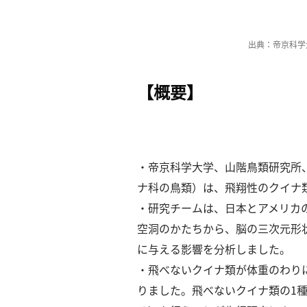
一
覧
へ
出典：帝京科
パ
ト
【概要】
ロ
ン
募
集
一
・帝京科学⼤学、⼭階⿃類研究所
覧
ナ科の⿃類）は、⾶翔性のクイナ
へ
・研究チームは、⽇本とアメリカの
講
空洞のかたちから、脳の三次元形
義
に与える影響を分析しました。
開
・⾶べないクイナ類が体重のわり
催/
りました。
⾶べないクイナ類の1
ア