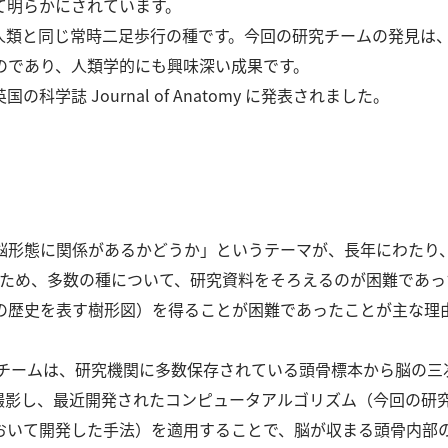
て明らかにされています。
⼈類と同じ常時⼆⾜歩⾏の種です。
今回の研究チームの発⾒は
のであり、⼈類学的にも興味深い成果です。
の科学誌 Journal of Anatomy に発表されました。
脳形態に関係があるかどうか」というテーマが、⻑年にわたり
あるため、多数の種について、研究資料をそろえるのが困難であった
の歴史を表す樹形図）を得ることが困難であったことが主な理
研究チームは、研究機関に多数保存されている頭⾻標本から脳の
T で撮影し、最近開発されたコンピュータアルゴリズム（今回の
おいて開発した⼿法）を適⽤することで、脳が収まる頭⾻内部の