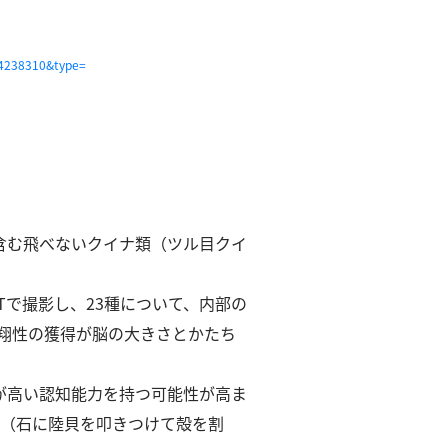
64238310&type=
含む⾶べないクイナ類（ツル⽬クイ
Tで撮影し、23種について、内部の
⾶翔性の獲得が脳の⼤きさとかたち
が⾼い認知能⼒を持つ可能性が⾼ま
⽤（⽯に陸⾙を叩きつけて殻を割