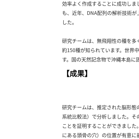
探
効率よく作成することに成功しま
索
も、近年、DNA配列の解析技術
へ
した。
esse-
研究チームは、無⾶翔性の種を多
sense
約150種が知られています。
世界
と
す。
国の天然記念物で沖縄本島に固有の
は
【成果】
推
薦
コ
メ
ン
研究チームは、推定された脳形態の
ト
系統⽐較法）で分析しました。
そ
Our
Partners
ことを証明することができました
会
にある頭⾻の⽳）の位置が有意に