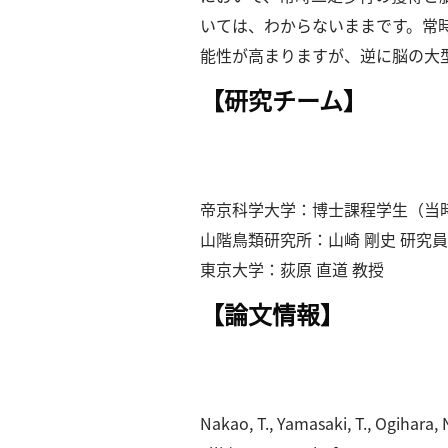
いては、わからないままです。
常
能性が⾼まりますが、逆に脳の⼤
【研究チーム】
帝京科学⼤学：博⼠課程学⽣（当時
⼭階⿃類研究所：⼭崎 剛史 研究
東京⼤学：荻原 直道 教授
【論⽂情報】
Nakao, T., Yamasaki, T., Ogihara