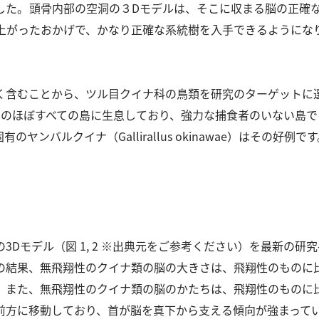
した。
頭⾻内部の空洞の３Dモデルは、そこに収まる脳の正確
が上がったおかげで、かなり正確な系統樹を⼊⼿できるようにな
く含むことから、ツル⽬クイナ科の⿃類を研究のターゲットに
中のほぼすべての島に⽣息しており、強⼒な捕⾷者のいない島で
ヤンバルクイナ（Gallirallus okinawae）はその好例で
3Dモデル（図 1, 2 ※出典元をご参考ください）を最新の
の結果、無⾶翔性のクイナ類の脳の⼤きさは、⾶翔性のものに
。
また、無⾶翔性のクイナ類の脳のかたちは、⾶翔性のものに
前⽅に移動しており、⾸が脳を真下から⽀える傾向が強まって