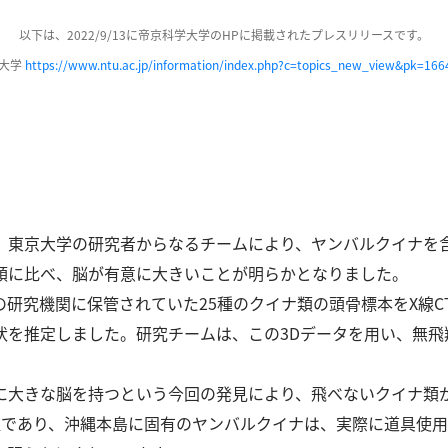
以下は、2022/9/13に帝京科学大学のHPに掲載されたプレスリリースです。
学大学
https://www.ntu.ac.jp/information/index.php?c=topics_new_view&pk=16
、東京⼤学の研究者からなるチームにより、ヤンバルクイナを
類に⽐べ、脳が有意に⼤きいことが明らかとなりました。
研究機関に保管されていた25種のクイナ類の頭⾻標本をX線C
状を推定しました。
研究チームは、この3Dデータを⽤い、無
に⼤きな脳を持つという今回の発⾒により、⾶べないクイナ類
種であり、沖縄本島に固有のヤンバルクイナは、実際に道具使