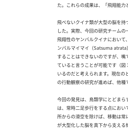
社
た。
これらの成果は、「⾶翔能⼒
概
要
⾶べないクイナ類が⼤型の脳を持
した。
実際、今回の研究チームの
研究者登録
⾶翔性のヤンバルクイナにおいて
ンバルマイマイ（Satsuma at
することはできないのですが、嘴
ていると⾔うことが可能です（図 
プ
利
特
問
いるのだと考えられます。
現在の
ラ
用
商
い
イ
規
取
合
の⾏動観察の研究が進めば、他種
バ
約
引
わ
シ
法
せ
今回の発⾒は、⿃類学にとどまら
ー
に
は、常時⼆⾜歩⾏をする点におい
ポ
基
リ
づ
所からの滑空を除けば、移動は常
シ
く
が⼤型化した脳を真下から⽀える
ー
表