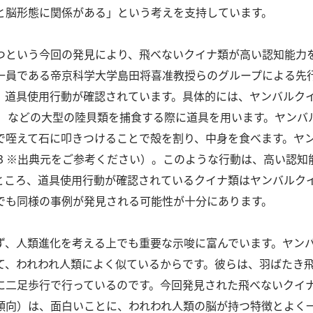
と脳形態に関係がある」という考えを⽀持しています。
つという今回の発⾒により、⾶べないクイナ類が⾼い認知能⼒
⼀員である帝京科学⼤学島⽥将喜准教授らのグループによる先
、道具使⽤⾏動が確認されています。
具体的には、ヤンバルク
rata）などの⼤型の陸⾙類を捕⾷する際に道具を⽤います。
ヤンバ
で咥えて⽯に叩きつけることで殻を割り、中⾝を⾷べます。
ヤ
3 ※出典元をご参考ください）。
このような⾏動は、⾼い認知
ところ、道具使⽤⾏動が確認されているクイナ類はヤンバルク
でも同様の事例が発⾒される可能性が⼗分にあります。
ず、⼈類進化を考える上でも重要な⽰唆に富んでいます。
ヤン
て、われわれ⼈類によく似ているからです。
彼らは、⽻ばたき
に⼆⾜歩⾏で⾏っているのです。
今回発⾒された⾶べないクイ
傾向）は、⾯⽩いことに、われわれ⼈類の脳が持つ特徴とよく