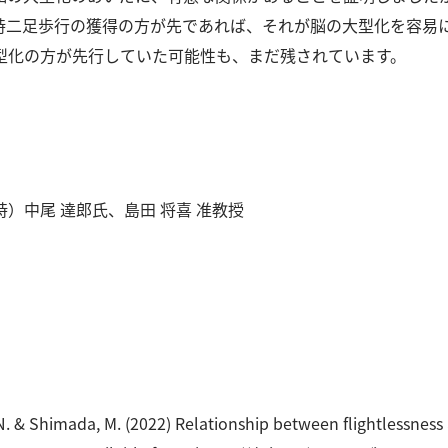
時⼆⾜歩⾏の獲得の⽅が先であれば、それが脳の⼤型化を容易
型化の⽅が先⾏していた可能性も、まだ残されています。
）中尾 達郎⽒、島⽥ 将喜 准教授
員
, N. & Shimada, M. (2022) Relationship between flightlessn