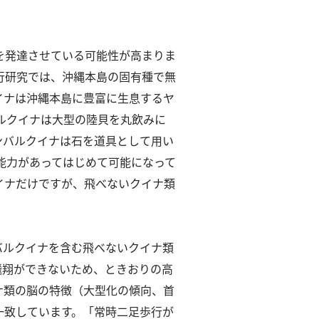
を発達させている可能性が⾼まりま
⾏研究では、沖縄本島の固有種で無
イナは沖縄本島に豊富に⽣息するヤ
ルクイナは⼤型の陸⾙を丸飲みに
ンバルクイナは⽯を道具として⽤い
能⼒があってはじめて可能になって
イナだけですが、⾶べないクイナ類
バルクイナを含む⾶べないクイナ類
⾶翔ができないため、ときおりの⾼
ナ類の脳の特徴（⼤型化の傾向、⾸
⼀致しています。
「常時⼆⾜歩⾏が