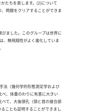
なかたちを表します。
(2)について
り、問題をクリアすることができま
選びました。
このグループは世界に
は、無⾶翔性がよく進化していま
す。
研究⼿法（幾何学的形態測定学および
⽐べ、体重のわりに有意に⼤きい
⽐べて、⼤後頭孔（頭と⾸の接合部
いることも証明することができまし