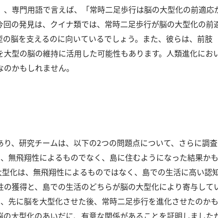
」、専⾨⽤語で⾔えば、「常時⼆⾜歩⾏は脳の⼤型化の前適応
今回の発⾒は、クイナ類では、常時⼆⾜歩⾏が脳の⼤型化の前
型の脳を⽀えるのに向いているでしょう。
また、彼らは、前肢
を⼤型の脳の維持に活⽤した可能性もあります。
⼈類進化にお
なのかもしれません。
あり、研究チームは、以下の2つの問題点について、さらに調
化は、無⾶翔性によるものでなく、島に住むようになった結果か
⼤型化は、無⾶翔性によるものではなく、島での⽣活に⾼い認
性の獲得と、島での⽣活のどちらが脳の⼤型化により寄与して
ナ類は、先に脳を⼤型化させた後、常時⼆⾜歩⾏を進化させたのか
脳の⼤型化のあいだに、有意な関係があることを証明しました