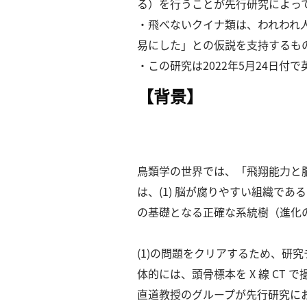
ー
る）を⾏うことが先⾏研究によっ
カ
・⾶べないクイナ類は、われわれ
イ
易にした」との仮説を⽀持するも
ブ
・この研究は2022年5⽉24⽇付で英国
一
覧
【背景】
へ
研
究
者
⿃類学の世界では、「⾶翔能⼒と
一
は、(1) 脳が腐りやすい組織で
覧
の基礎となる正確な系統樹（進化
へ
(1)の問題をクリアするため、
研
体的には、頭⾻標本を X 線 C
究
直道教授のグループが先⾏研究に
者