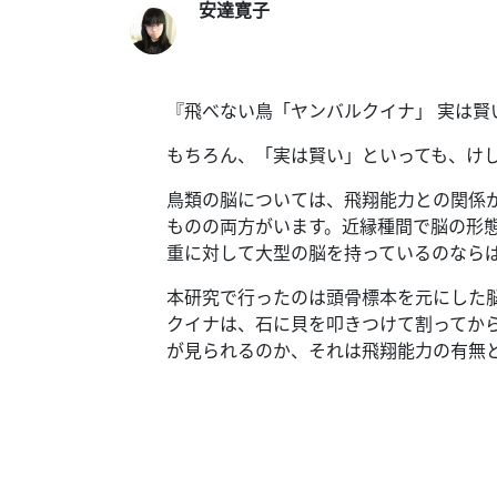
テ
安達寛子
ー
タ
ス
へ
『飛べない鳥「ヤンバルクイナ」 実は賢
もちろん、「実は賢い」といっても、け
記
事
鳥類の脳については、飛翔能力との関係
一
ものの両方がいます。
近縁種間で脳の形
覧
重に対して大型の脳を持っているのなら
へ
本研究で行ったのは頭骨標本を元にした
寄
クイナは、石に貝を叩きつけて割ってか
稿/
が見られるのか、それは飛翔能力の有無
取
材
記
事
の