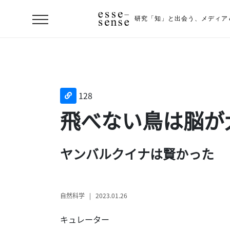
研究「知」と出会う、
メディア
128
飛べない鳥は脳が
ヤンバルクイナは賢かった
ト
ッ
プ
自然科学 | 2023.01.26
ス
キュレーター