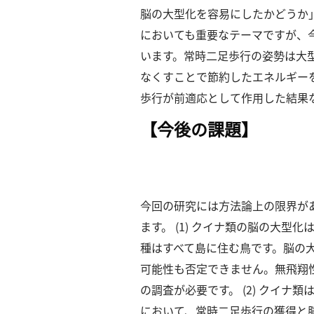
脳の⼤型化を容易にしたかどうか
示
においても重要なテーマですが、
います。
常時⼆⾜歩⾏の姿勢は⼤
なくすことで節約したエネルギー
歩⾏が前適応として作⽤した結果
【今後の課題】
今回の研究には⽅法論上の限界が
ます。
(1) クイナ類の脳の⼤型
種はすべて島に住む⿃です。
脳の
可能性も否定できません。
無⾶翔
の調査が必要です。
(2) クイ
において、常時⼆⾜歩⾏の獲得と