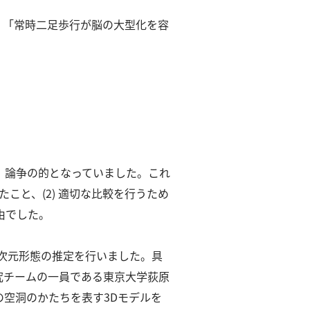
、「常時⼆⾜歩⾏が脳の⼤型化を容
、論争の的となっていました。
これ
こと、(2) 適切な⽐較を⾏うため
由でした。
三次元形態の推定を⾏いました。
具
研究チームの⼀員である東京⼤学荻原
空洞のかたちを表す3Dモデルを