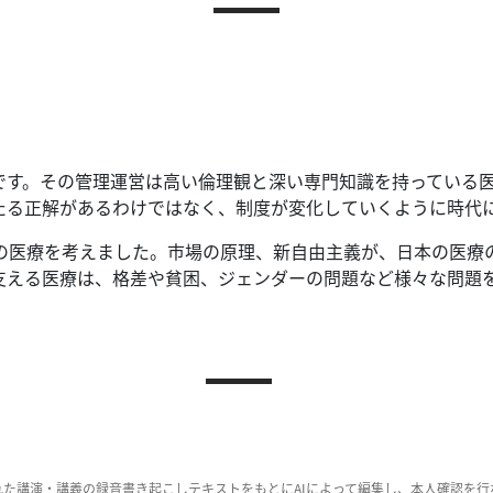
です。
その管理運営は高い倫理観と深い専門知識を持っている
たる正解があるわけではなく、制度が変化していくように時代
の医療を考えました。
市場の原理、新自由主義が、日本の医療
を支える医療は、格差や貧困、ジェンダーの問題など様々な問題
れた講演・講義の録音書き起こしテキストをもとにAIによって編集し、本人確認を行