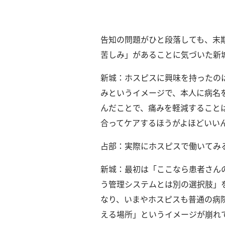
社
概
要
告知の問題がひと段落しても、末
苦しみ」があることに気づいた新
研究者登録
新城：ホスピスに興味を持ったの
みというイメージで、本人に病名
んだことで、痛みを軽減すること
プ
利
特
問
合ってケアするほうがよほどいい
ラ
用
商
い
イ
規
取
合
占部：実際にホスピスで働いてみ
バ
約
引
わ
シ
法
せ
新城：最初は「ここなら患者さん
ー
に
う管理システムとは別の選択肢」
ポ
基
なり、いまやホスピスも普通の病
リ
づ
える場所」というイメージが崩れ
シ
く
ー
表