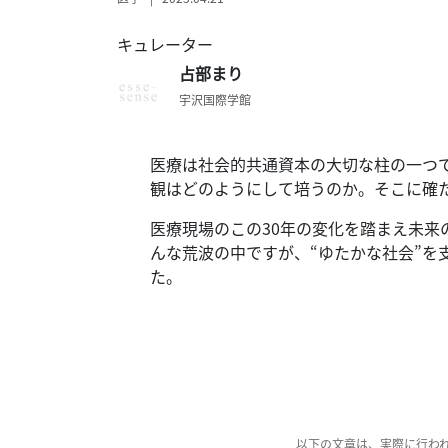
テ
ー
キュレーター
タ
占部まり
ス
へ
宇沢国際学館
記
医療は社会的共通資本の大切な柱の一つ
事
観はどのようにして培うのか。
そこに確
一
覧
医療現場のこの30年の変化を踏まえ未来
へ
んな荒波の中ですが、“ゆたかな社会”
た。
寄
稿/
取
材
記
事
の
以下の文章は、実際に行わ