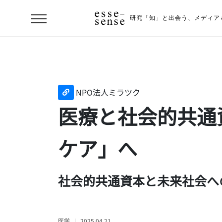
研究「知」と出会う、
メディア
NPO法人ミラツク
医療と社会的共通
ケア」へ
ト
ッ
社会的共通資本と未来社会へ
プ
ス
医学 | 2025.04.21