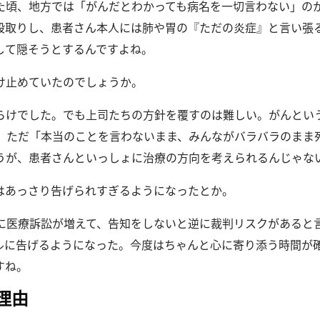
た頃、地方では「がんだとわかっても病名を一切言わない」の
段取りし、患者さん本人には肺や胃の『ただの炎症』と言い張
して隠そうとするんですよね。
け止めていたのでしょうか。
らけでした。
でも上司たちの方針を覆すのは難しい。
がんとい
。
ただ「本当のことを言わないまま、みんながバラバラのまま
うが、患者さんといっしょに治療の方向を考えられるんじゃな
はあっさり告げられすぎるようになったとか。
前後に医療訴訟が増えて、告知をしないと逆に裁判リスクがあると
ルに告げるようになった。
今度はちゃんと心に寄り添う時間が
すね。
理由