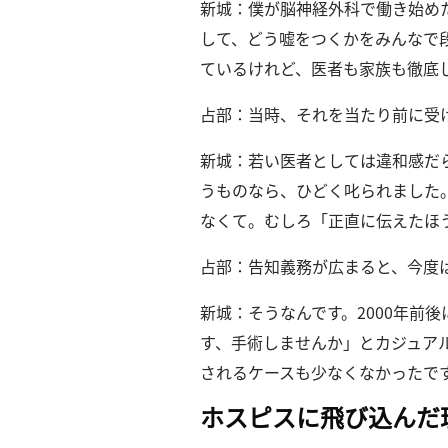
探
新城：僕が脳神経外科で働き始め
索
して、どう嘘をつくかをみんなで
へ
ているけれど、医者も家族も徹底
占部：当時、それを当たり前に受
esse-
sense
新城：若い医者としては違和感だ
と
うものなら、ひどく叱られました
は
なくて。
むしろ「正直に伝えたほ
推
薦
占部：告知義務が広まると、今度
コ
メ
新城：そうなんです。
2000年
ン
す、手術しませんか」とカジュア
ト
されるケースも少なくなかったで
Our
Partners
ホスピスに飛び込んだ
会