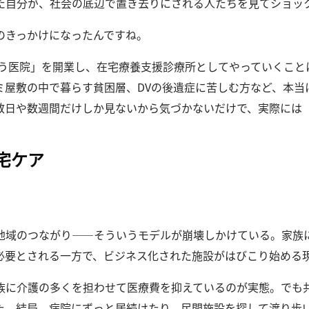
た自分が、社会の底辺で置き去りにされる人たちを見てショッ
のきっかけになったんですね。
じょう医院」を開業し、在宅療養支援診療所としてやっていくこと
ミ屋敷の中で暮らす貧困層、DVの後遺症に苦しむ方など、本当
数日や数週間だけしか見ないから気づかないだけで、実際には
宅ケア
地域のつながり――そういうモデルが崩壊しかけている。
家族
必要とされる一方で、ビジネス化された施設がはびこり始める
族に介護の多くを担わせて医療費を抑えているのが実態。
でも
た。
結局、病院にずっと居続けたり、民間施設を探して渡り歩