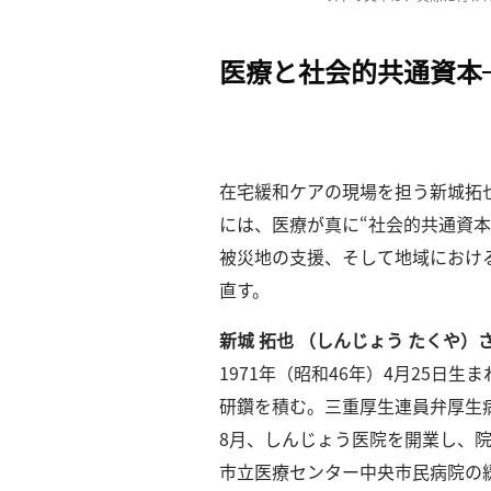
一
覧
へ
医療と社会的共通資本
パ
ト
ロ
ン
在宅緩和ケアの現場を担う新城拓
募
には、医療が真に“社会的共通資
集
被災地の支援、そして地域におけ
一
覧
直す。
へ
新城 拓也 （しんじょう たくや）
講
1971年（昭和46年）4月25
義
研鑽を積む。三重厚生連員弁厚生病
開
8月、しんじょう医院を開業し、院
催/
ア
市立医療センター中央市民病院の