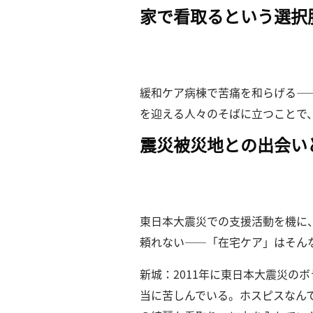
家で看取るという選択
示
緩和ケア病棟で苦痛を和らげる―
を迎える人々のそばに立つことで
震災被災地との出会い
東日本大震災での支援活動を機に
頼れない――「在宅ケア」はそん
新城：2011年に東日本大震災
当に苦しんでいる。
ホスピスなん