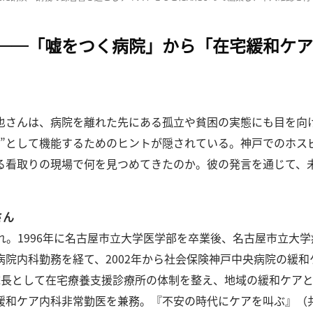
──「嘘をつく病院」から「在宅緩和ケ
也さんは、病院を離れた先にある孤立や貧困の実態にも目を向
本”として機能するためのヒントが隠されている。
神戸でのホス
る看取りの現場で何を見つめてきたのか。
彼の発言を通じて、
さん
日生まれ。1996年に名古屋市立大学医学部を卒業後、名古屋市立
院内科勤務を経て、2002年から社会保険神戸中央病院の緩和ケ
長として在宅療養支援診療所の体制を整え、地域の緩和ケアと看
緩和ケア内科非常勤医を兼務。『不安の時代にケアを叫ぶ』（共