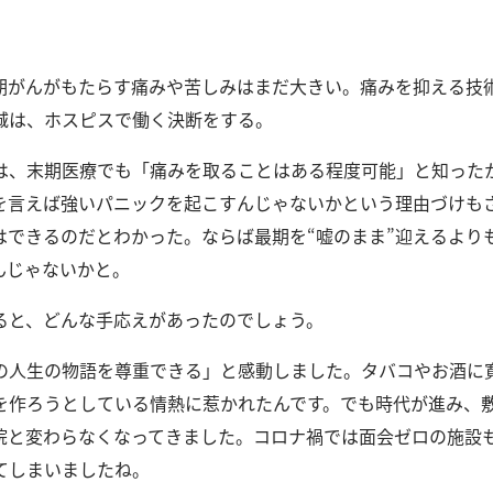
期がんがもたらす痛みや苦しみはまだ大きい。
痛みを抑える技
城は、ホスピスで働く決断をする。
は、末期医療でも「痛みを取ることはある程度可能」と知った
を言えば強いパニックを起こすんじゃないかという理由づけも
はできるのだとわかった。
ならば最期を“嘘のまま”迎えるより
んじゃないかと。
ると、どんな手応えがあったのでしょう。
の人生の物語を尊重できる」と感動しました。
タバコやお酒に
を作ろうとしている情熱に惹かれたんです。
でも時代が進み、
院と変わらなくなってきました。
コロナ禍では面会ゼロの施設
てしまいましたね。