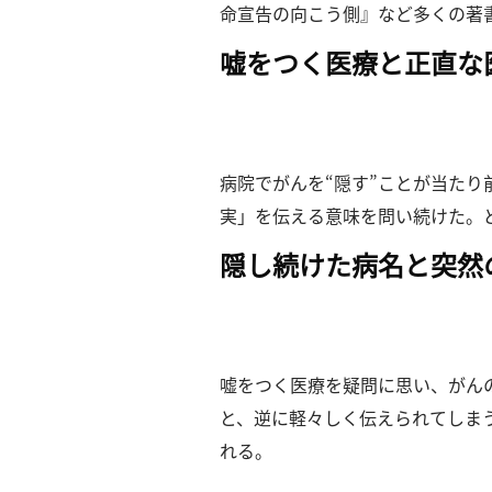
ー
命宣告の向こう側』など多くの著
カ
イ
嘘をつく医療と正直な
ブ
一
覧
へ
病院でがんを“隠す”ことが当た
研
実」を伝える意味を問い続けた。
究
隠し続けた病名と突然
者
一
覧
へ
嘘をつく医療を疑問に思い、がん
と、逆に軽々しく伝えられてしま
研
究
れる。
者