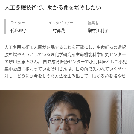
人工冬眠技術で、助かる命を増やしたい
へ
ライター
インタビュアー
編集者
代麻理子
西村勇哉
増村江利子
esse-
sense
と
人工冬眠技術で人間が冬眠することを可能にし、生命維持の選択
は
肢を増やそうとしている理化学研究所生命機能科学研究センター
の砂川玄志郎さん。 国立成育医療センターで小児科医として小児
推
集中治療に携わっていた砂川さんは、目の前で失われていく命に
薦
対し「どうにか今をしのぐ方法を生み出して、助かる命を増やせ
コ
ないか」と考え、冬眠研究に着目します。 その後いくつもの偶然
メ
の出会いが重なり、冬眠様状態を誘導する新規神経回路の発見に
ン
至った砂川さんが見ている未来像とは。 砂川さんが現在の研究・
ト
開発に至った経緯、冬眠研究のこれまでと今、人工冬眠が可能に
Our
なると訪れる未来について伺いました。
Partners
会
社