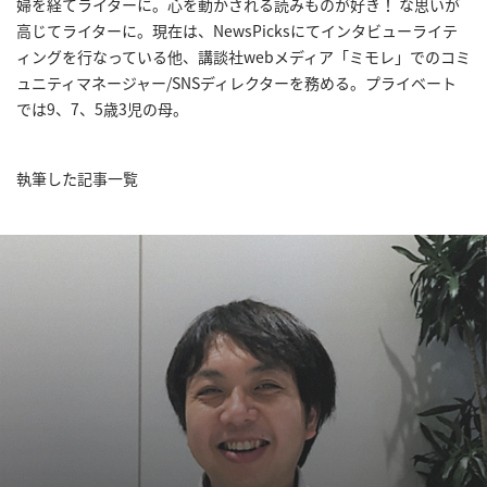
婦を経てライターに。心を動かされる読みものが好き！ な思いが
へ
高じてライターに。現在は、NewsPicksにてインタビューライテ
ィングを行なっている他、講談社webメディア「ミモレ」でのコミ
記
ュニティマネージャー/SNSディレクターを務める。プライベート
事
では9、7、5歳3児の母。
一
覧
へ
執筆した記事一覧
寄
稿/
取
材
記
事
の
一
覧
へ