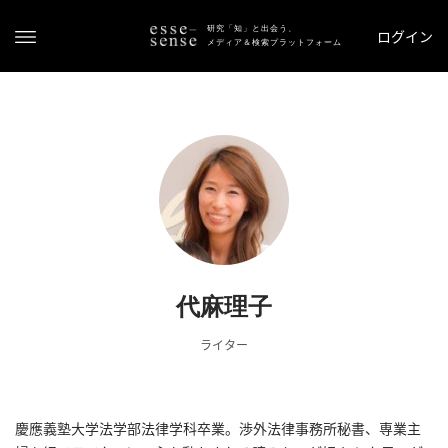
研究「知」と出会う、
ログイン
メディア＆検索プラットフォーム
ト
ッ
代麻理子
プ
ライター
ス
テ
ー
タ
慶應義塾大学法学部法律学科卒業。渉外法律事務所秘書、専業主
ス