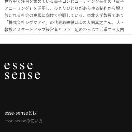
世界中で注目を集めている量子コンピューティング技術の「量子
アニーリング」を活用し、ひとりひとりがあらゆる制約から解き
利
放たれる社会の実現に向けて挑戦している、東北大学教授であり
用
「株式会社シグマアイ」の代表取締役CEOの大関真之さん。 大学
規
教授とスタートアップ経営者という二足のわらじで活躍する大関
約
さんが感じている課題とは。イタリアでの孤独な研究生活などを
特
経て、「人間に必要なのは『ムダ』」と確信するようになった大
商
関さんが見る未来について伺いました。
取
引
法
に
基
づ
く
表
esse-senseとは
示
esse-senseの使い方
問
い