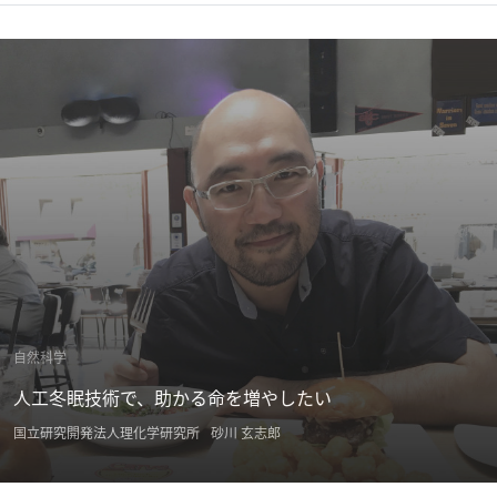
イ
開しているユーグレナ社で創業時から研究・開発の責任者として
ブ
走り続け、現在でも多領域での研究を進めている鈴木さん。 「SF
一
をノンフィクションに」を自身のキーワードとして掲げている鈴
覧
木さんが描く、細胞研究の展望とは。ユーグレナが持つ可能性、
へ
そこから派生して成し得る研究の未来図について伺いました。
研
究
者
一
覧
へ
自然科学
研
人工冬眠技術で、助かる命を増やしたい
究
国立研究開発法人理化学研究所
砂川 玄志郎
者
探
索