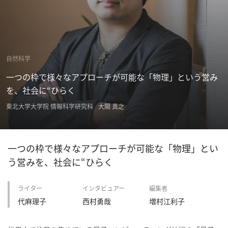
概
要
自然科学
研究者登録
一つの枠で様々なアプローチが可能な「物理」という営み
を、社会に“ひらく
東北大学大学院 情報科学研究科
大関 真之
プ
ラ
イ
一つの枠で様々なアプローチが可能な「物理」とい
バ
う営みを、社会に“ひらく
シ
ー
ライター
インタビュアー
編集者
ポ
代麻理子
西村勇哉
増村江利子
リ
シ
ー