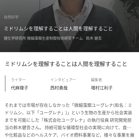
パ
自然科学
ト
ロ
ミドリムシを理解することは人間を理解すること
ン
理化学研究所 微細藻類生産制御技術研究チーム
鈴木 健吾
募
集
一
ミドリムシを理解することは人間を理解すること
覧
へ
ライター
インタビュアー
編集者
代麻理子
西村勇哉
増村江利子
講
義
開
それまでは市場が存在しなかった「微細藻類ユーグレナ(和名：ミ
催/
ドリムシ、以下「ユーグレナ」)」という生物の生産から社会実装
ア
までを可能にした「株式会社ユーグレナ」の執行役員 研究開発担
ー
当の鈴木健吾さん。 持続可能な循環型社会の実現に向けて、食品
カ
や化粧品などのヘルスケア、バイオ燃料事業など、様々な事業を展