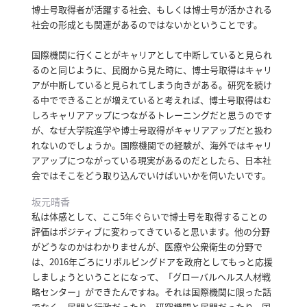
博士号取得者が活躍する社会、もしくは博士号が活かされる
社会の形成とも関連があるのではないかということです。
国際機関に行くことがキャリアとして中断していると見られ
るのと同じように、民間から見た時に、博士号取得はキャリ
アが中断していると見られてしまう向きがある。
研究を続け
る中でできることが増えていると考えれば、博士号取得はむ
しろキャリアアップにつながるトレーニングだと思うのです
が、なぜ大学院進学や博士号取得がキャリアアップだと扱わ
れないのでしょうか。
国際機関での経験が、海外ではキャリ
アアップにつながっている現実があるのだとしたら、日本社
会ではそこをどう取り込んでいけばいいかを伺いたいです。
坂元晴香
私は体感として、ここ5年ぐらいで博士号を取得することの
評価はポジティブに変わってきていると思います。
他の分野
がどうなのかはわかりませんが、医療や公衆衛生の分野で
は、2016年ごろにリボルビングドアを政府としてもっと応援
しましょうということになって、「グローバルヘルス人材戦
略センター」ができたんですね。
それは国際機関に限った話
でなく、民間と行政だったり、研究機関と民間だったり、国