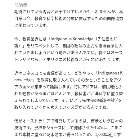
加納圭
期待されている内容と若干ずれているかもしれませんが、私
自身は今、教育で科学技術の発展に貢献するための国際協力
に関わっています。
今、教育業界には「Indigenous Knowledge（先住民の知
識）」をリスペクトして、自国の教育の正式な指導要領に入
れていきましょうという動きがあるんですね。
例えばオース
トラリアなら、アボリジニの技術などがそれにあたります。
近々ユネスコでも会議があって、どうやって「Indigenous K
nowledge」を教育に取り入れていくのかということをアジ
アの国々が集まって議論します。
特にアジアは、植民地化さ
れた経験がある国がほとんどで、教科書が西洋科学に塗り替
えられてしまっています。
そこにどう先住民の知識や科学を
取り入れていくかを考えていく必要があるんですね。
僕がオーストラリアで研究しているのは、柿渋という日本の
技術です。
渋柿をジュースにして発酵させたものは、さまざ
まな素材に塗ると防水効果が得られるため、1,000年近くず