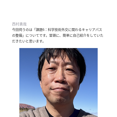
イ
ブ
一
覧
西村勇哉
へ
今回伺うのは「課題6：科学技術外交に関わるキャリアパス
の整備」についてです。
冒頭に、簡単に自己紹介をしていた
研
だきたいと思います。
究
者
一
覧
へ
研
究
者
探
索