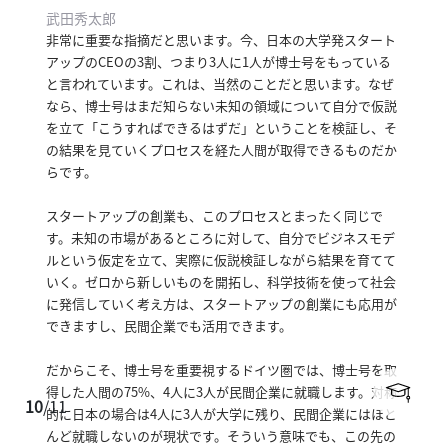
武田秀太郎
非常に重要な指摘だと思います。
今、日本の大学発スタート
アップのCEOの3割、つまり3人に1人が博士号をもっている
と言われています。
これは、当然のことだと思います。
なぜ
なら、博士号はまだ知らない未知の領域について自分で仮説
を立て「こうすればできるはずだ」ということを検証し、そ
の結果を見ていくプロセスを経た人間が取得できるものだか
らです。
スタートアップの創業も、このプロセスとまったく同じで
す。
未知の市場があるところに対して、自分でビジネスモデ
ルという仮定を立て、実際に仮説検証しながら結果を育てて
いく。
ゼロから新しいものを開拓し、科学技術を使って社会
に発信していく考え方は、スタートアップの創業にも応用が
できますし、民間企業でも活用できます。
だからこそ、博士号を重要視するドイツ圏では、博士号を取
得した人間の75%、4人に3人が民間企業に就職します。
対称
10
/
11
的に日本の場合は4人に3人が大学に残り、民間企業にはほと
んど就職しないのが現状です。
そういう意味でも、この先の