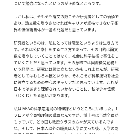
ついて勉強になったというのが正直なところです。
しかし私は、そもそも論文の数こそが研究者としての価値で
あり、論文数を増やさなければキャリアが維持できない学術
界の価値観自体が一番の問題だと思っています。
研究者というのは、私にとっては職業というよりは生き方で
す。
それは公に奉仕をする生き方であって、その目的は論文
数を増やしていくことではなく、社会に科学技術で奉仕をし
ていくことだと思っています。
その意味では国際機関勤務と
いう経歴は、研究には役に立たないかもしれませんが、研究
者としてはむしろ本懐というか、それこそが科学技術を社会
に役立てるための中心のキャリアだと思っています。
これが
日本ではあまり理解されていかないことに、私は少々忸怩
（じくじ）たる思いがあります。
私はIAEAの科学応用局の物理課というところにいました。
1
フロアが全員物理課の職員なんですが、博士号は当然全員が
もっていて、どの国も教授クラスの方々が来ているんです
ね。
そして、日本人以外の職員は大学に戻った後、大学の副