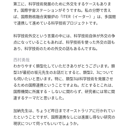
第三に、科学技術発展のために外交をするケースもありま
す。
国際宇宙ステーションがそうですね。
私の分野で言え
ば、国際熱核融合実験炉の「ITER（イーター）」は、多国間
で連携して進めている科学技術プロジェクトです。
科学技術外交という言葉の中には、科学技術自体が外交の争
点になっていることもあれば、科学技術を使った外交の話も
あり、科学技術のための外交の話もあるんですね。
西村勇哉
わかりやすく類型化していただきありがとうございます。
類
型1が最初の坂元先生のお話だとすると、類型2、3について
も伺いたいと思います。
特に、類型3は科学技術を発展させ
るための国際連携ということですよね。
だとするとこれは、
国際機関に所属する・しないに関わらず、研究者には常に関
連するテーマだと思いました。
加納先生は、ちょうど昨日までオーストラリアに行かれてい
たということですが、国際連携なしには進展し得ない研究の
現状について伺ってもいいでしょうか。