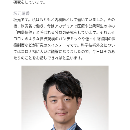
研究をしています。
概
要
坂元晴香
坂元です。
私はもともと内科医として働いていました。
その
後、厚労省で働き、今はアカデミアで医療や公衆衛生の中の
「国際保健」と呼ばれる分野の研究をしています。
それこそ
研究者登録
コロナのような世界規模のパンデミックや低・中所得国の医
療制度などが研究のメインテーマです。
科学技術外交につい
てはコロナ禍に大いに議論になりましたので、今日はそのあ
たりのことをお話しできればと思います。
プ
ラ
イ
バ
シ
ー
ポ
リ
シ
ー