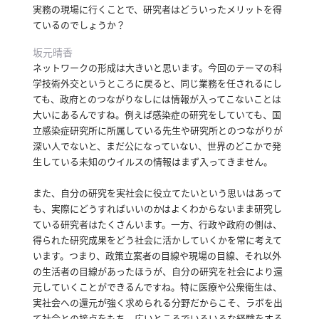
実務の現場に行くことで、研究者はどういったメリットを得
ているのでしょうか？
坂元晴香
ネットワークの形成は大きいと思います。
今回のテーマの科
学技術外交というところに戻ると、同じ業務を任されるにし
ても、政府とのつながりなしには情報が入ってこないことは
大いにあるんですね。
例えば感染症の研究をしていても、国
立感染症研究所に所属している先生や研究所とのつながりが
深い人でないと、まだ公になっていない、世界のどこかで発
生している未知のウイルスの情報はまず入ってきません。
また、自分の研究を実社会に役立てたいという思いはあって
も、実際にどうすればいいのかはよくわからないまま研究し
ている研究者はたくさんいます。
一方、行政や政府の側は、
得られた研究成果をどう社会に活かしていくかを常に考えて
います。
つまり、政策立案者の目線や現場の目線、それ以外
の生活者の目線があったほうが、自分の研究を社会により還
元していくことができるんですね。
特に医療や公衆衛生は、
実社会への還元が強く求められる分野だからこそ、ラボを出
て社会との接点をもち、広いところでいろいろな経験をする