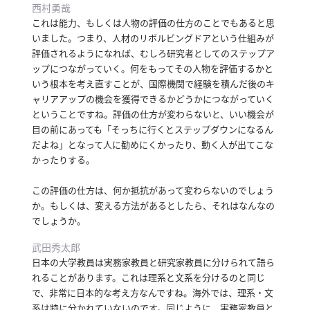
西村勇哉
これは能力、もしくは人物の評価の仕方のことでもあると思
いました。
つまり、人材のリボルビングドアという仕組みが
評価されるようになれば、むしろ研究者としてのステップア
ップにつながっていく。
何をもってその人物を評価するかと
いう根本を考え直すことが、国際機関で経験を積んだ後のキ
ャリアアップの機会を獲得できるかどうかにつながっていく
ということですね。
評価の仕方が変わらないと、いい機会が
目の前にあっても「そっちに行くとステップダウンになるん
だよね」となって人に勧めにくかったり、動く人が出てこな
かったりする。
この評価の仕方は、何か抵抗があって変わらないのでしょう
か。
もしくは、変える方法があるとしたら、それはなんなの
でしょうか。
武田秀太郎
日本の大学教員は実務家教員と研究家教員に分けられて語ら
れることがあります。
これは理系と文系を分けるのと同じ
で、非常に日本的な考え方なんですね。
海外では、理系・文
系は特に分かれていないのです。
同じように、実務家教員と