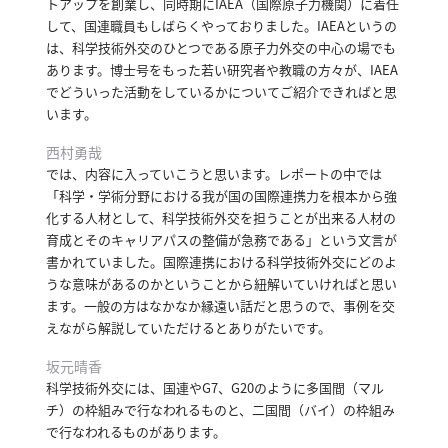
トアップを創業し、同時期にIAEA（国際原子力機関）に着任
合
して、国連職員もしばらくやっておりました。
IAEAというの
わ
は、科学技術外交のひとつである原子力外交の中心の場でも
せ
あります。
博士号をもった若い研究者や教職の方々が、IAEA
でどういった活動をしているかについてご紹介できればと思
います。
西村勇哉
では、内容に入っていこうと思います。
レポートの中では
「科学・学術分野における我が国の国際連携力を根本から強
化する人材として、科学技術外交を担うことが出来る人材の
育成とそのキャリアパスの整備が急務である」という文言が
書かれていました。
国際連携における科学技術外交にどのよ
うな意味があるのかということから紐解いていければと思い
ます。
一般の方はなかなか縁遠い話だと思うので、事例を交
えながら解説していただけるとありがたいです。
坂元晴香
科学技術外交には、国連やG7、G20のように多国間（マル
チ）の枠組みで行なわれるものと、二国間（バイ）の枠組み
で行なわれるものがあります。