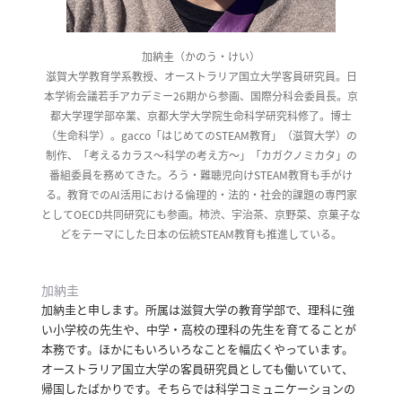
へ
加納圭（かのう・けい）
滋賀大学教育学系教授、オーストラリア国立大学客員研究員。日
esse-
本学術会議若手アカデミー26期から参画、国際分科会委員長。京
sense
都大学理学部卒業、京都大学大学院生命科学研究科修了。博士
（生命科学）。gacco「はじめてのSTEAM教育」（滋賀大学）の
と
制作、「考えるカラス〜科学の考え方〜」「カガクノミカタ」の
は
番組委員を務めてきた。ろう・難聴児向けSTEAM教育も手がけ
推
る。教育でのAI活用における倫理的・法的・社会的課題の専門家
薦
としてOECD共同研究にも参画。柿渋、宇治茶、京野菜、京菓子な
コ
どをテーマにした日本の伝統STEAM教育も推進している。
メ
ン
加納圭
ト
加納圭と申します。
所属は滋賀大学の教育学部で、理科に強
Our
い小学校の先生や、中学・高校の理科の先生を育てることが
Partners
本務です。
ほかにもいろいろなことを幅広くやっています。
会
オーストラリア国立大学の客員研究員としても働いていて、
社
帰国したばかりです。
そちらでは科学コミュニケーションの