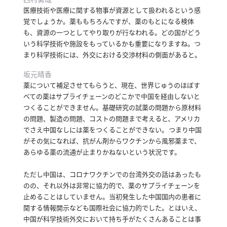
医療技術や医療に関する物事が資源として扱われるという感
覚でしょうか。
薬ももちろんですが、薬のもとになる検体
も、資源の一つとしてやり取りが行なわれる。
どの国がどう
いう科学技術や施設をもっているかも重要になりますね。
つ
まり科学技術には、外交における交渉材料の側面があると。
坂元晴香
薬について補足させてもらうと、現在、世界じゅうのほぼす
べての薬はサプライチェーンのどこかで中国を経由しないと
つくることができません。
基礎研究の試薬の問題から原材料
の問題、製造の問題、コストの問題まで考えると、アメリカ
でさえ中国なしには薬をつくることができない。
つまり中国
がその気になれば、抗がん剤からワクチンから風邪薬まで、
あらゆる薬の流通が止まりかねないという状況です。
ただし中国は、コロナワクチンでの台湾外交の話はあったも
のの、それ以外は非常に協力的で、薬のサプライチェーンを
止めることはしていません。
当初発生した中国国内の患者に
関する情報開示なども国際社会に協力的でした。
とはいえ、
中国が科学技術外交において持ち手がたくさんあることは事