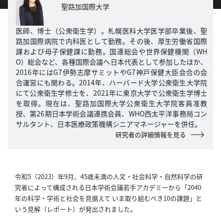
聖路加国際大学
へ
医師、博士（公衆衛生学）。札幌医科大学医学部卒業後、聖
記
路加国際病院で内科医として勤務。その後、厚生労働省国際
事
課および母子保健課に勤務。国連総会や世界保健機関（WH
一
O）総会など、各種国際会議へ日本代表として参加したほか、
覧
2016年にはG7伊勢志摩サミットやG7神戸保健大臣会合の会
へ
合運営にも関わる。2014年、ハーバード大学公衆衛生大学院
にて公衆衛生学修士を、2021年に東京大学で公衆衛生学博士
を取得。現在は、聖路加国際大学公衆衛生大学院客員准教
寄
授、第26期日本学術会議連携会員、WHO西太平洋事務局コン
稿/
サルタント、日本医療政策機構シニアマネージャーを併任。
取
研究者の詳細情報を見る
材
記
事
令和5（2023）年9月、45歳未満の人文・社会科学・自然科学の研
の
究者によって構成される日本学術会議若手アカデミーから「2040
一
年の科学・学術と社会を見据えて いま取り組むべき10の課題」と
覧
いう見解（レポート）が発出されました。
へ