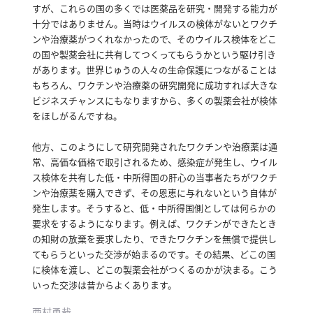
すが、これらの国の多くでは医薬品を研究・開発する能力が
十分ではありません。
当時はウイルスの検体がないとワクチ
ンや治療薬がつくれなかったので、そのウイルス検体をどこ
の国や製薬会社に共有してつくってもらうかという駆け引き
があります。
世界じゅうの人々の生命保護につながることは
もちろん、ワクチンや治療薬の研究開発に成功すれば大きな
ビジネスチャンスにもなりますから、多くの製薬会社が検体
をほしがるんですね。
他方、このようにして研究開発されたワクチンや治療薬は通
常、高価な価格で取引されるため、感染症が発生し、ウイル
ス検体を共有した低・中所得国の肝心の当事者たちがワクチ
ンや治療薬を購入できず、その恩恵に与れないという自体が
発生します。
そうすると、低・中所得国側としては何らかの
要求をするようになります。
例えば、ワクチンができたとき
の知財の放棄を要求したり、できたワクチンを無償で提供し
てもらうといった交渉が始まるのです。
その結果、どこの国
に検体を渡し、どこの製薬会社がつくるのかが決まる。
こう
いった交渉は昔からよくあります。
西村勇哉