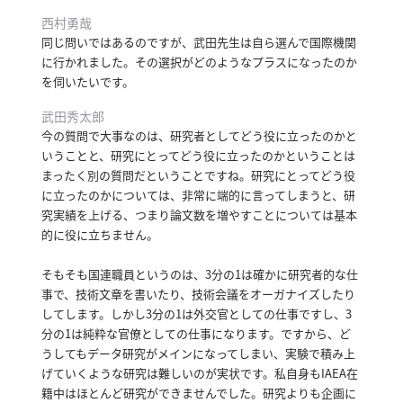
西村勇哉
同じ問いではあるのですが、武田先生は自ら選んで国際機関
に行かれました。
その選択がどのようなプラスになったのか
を伺いたいです。
武田秀太郎
今の質問で大事なのは、研究者としてどう役に立ったのかと
いうことと、研究にとってどう役に立ったのかということは
まったく別の質問だということですね。
研究にとってどう役
に立ったのかについては、非常に端的に言ってしまうと、研
究実績を上げる、つまり論文数を増やすことについては基本
的に役に立ちません。
そもそも国連職員というのは、3分の1は確かに研究者的な仕
事で、技術文章を書いたり、技術会議をオーガナイズしたり
してします。
しかし3分の1は外交官としての仕事ですし、3
分の1は純粋な官僚としての仕事になります。
ですから、ど
うしてもデータ研究がメインになってしまい、実験で積み上
げていくような研究は難しいのが実状です。
私自身もIAEA在
籍中はほとんど研究ができませんでした。
研究よりも企画に