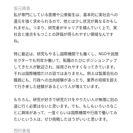
坂元晴香
私が専門にしている医療や公衆衛生は、基本的に実社会への
還元を強く求められるので、他とは少し状況が異なるかもし
れません。
つまり、研究者がキャリアを積んでいく上で、実
社会と接点をもつことの評価が得られやすい領域なんです
ね。
特に最近は、研究もやるし国際機関でも働くし、NGOや民間
セクターでも何年か働いて、転職のたびにポジションアップ
してきた人が歓迎され、採用されやすくなってきています。
それは国際機関だけの話ではありません。
例えば製薬会社の
職員にも、行政への出向経験があったり、業界の垣根を超え
て行き来した経験があるという人が増えています。
もちろん、研究が好きで研究だけをやりたい人が無理に別の
道に行く必要はないと思います。
でも、もしもいろいろなこ
とに興味があって、一度ぐらいは国際機関や行政で働いてみ
たいという人は、ぜひ挑戦したほうがいいと思います。
西村勇哉