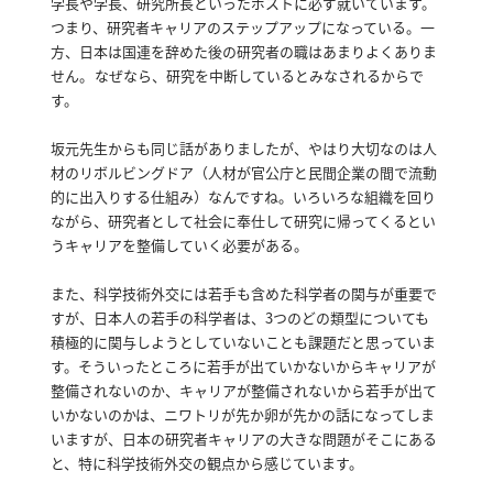
学長や学長、研究所長といったポストに必ず就いています。
つまり、研究者キャリアのステップアップになっている。
一
方、日本は国連を辞めた後の研究者の職はあまりよくありま
せん。
なぜなら、研究を中断しているとみなされるからで
す。
坂元先生からも同じ話がありましたが、やはり大切なのは人
材のリボルビングドア（人材が官公庁と民間企業の間で流動
的に出入りする仕組み）なんですね。
いろいろな組織を回り
ながら、研究者として社会に奉仕して研究に帰ってくるとい
うキャリアを整備していく必要がある。
また、科学技術外交には若手も含めた科学者の関与が重要で
すが、日本人の若手の科学者は、3つのどの類型についても
積極的に関与しようとしていないことも課題だと思っていま
す。
そういったところに若手が出ていかないからキャリアが
整備されないのか、キャリアが整備されないから若手が出て
いかないのかは、ニワトリが先か卵が先かの話になってしま
いますが、日本の研究者キャリアの大きな問題がそこにある
と、特に科学技術外交の観点から感じています。