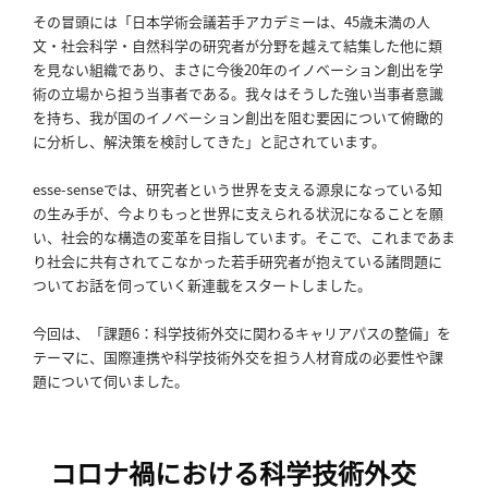
その冒頭には「日本学術会議若手アカデミーは、45歳未満の人
パ
文・社会科学・自然科学の研究者が分野を越えて結集した他に類
ト
を見ない組織であり、まさに今後20年のイノベーション創出を学
術の立場から担う当事者である。我々はそうした強い当事者意識
ロ
を持ち、我が国のイノベーション創出を阻む要因について俯瞰的
ン
に分析し、解決策を検討してきた」と記されています。
募
集
esse-senseでは、研究者という世界を支える源泉になっている知
一
の生み手が、今よりもっと世界に支えられる状況になることを願
覧
い、社会的な構造の変革を目指しています。そこで、これまであま
へ
り社会に共有されてこなかった若手研究者が抱えている諸問題に
ついてお話を伺っていく新連載をスタートしました。
講
今回は、「課題6：科学技術外交に関わるキャリアパスの整備」を
義
テーマに、国際連携や科学技術外交を担う人材育成の必要性や課
開
題について伺いました。
催/
ア
ー
コロナ禍における科学技術外交
カ