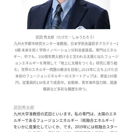
利
用
規
約
武田 秀太郎（たけだ・しゅうたろう）
特
九州大学都市研究センター准教授。日本学術会議若手アカデミー2
商
6期 未来を拓く学術イノベーション分科会委員長。専門はエネル
取
ギー、中でも、100億年燃え続けると言われる太陽と似たフュージ
引
ョンエネルギーを再現して「地上に太陽をつくる」研究に取り組
法
む。世界のエネルギー問題の解決を目指し2019年に立ち上げた日
本初のフュージョンエネルギーのスタートアップは、資金150億
に
円、従業員約130名まで成長中。自衛隊、青年海外協力隊、国連
基
職員など多彩な職歴を持つ。
づ
く
表
武田秀太郎
示
九州大学准教授の武田といいます。
私の専門は、太陽のエネ
ルギーであるフュージョンエネルギー（核融合エネルギー）
問
をいかに産業化していくか、です。
2019年には核融合スター
い