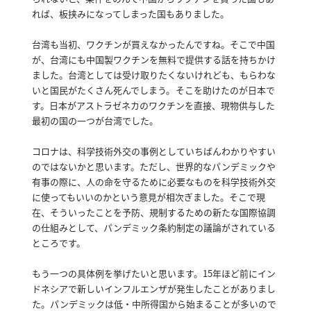
れば、板挟みになってしまった国もありました。
台湾も当初、ワクチンが買えなかったんですね。
そこで中国
が、台湾にも中国製ワクチンを無料で提供する話を持ちかけ
ました。
台湾としては受け取りたくないけれども、もらわな
いと国民がたくさん死んでしまう。
そこを助けたのが日本で
す。
日本がアストラゼネカのワクチンを直接、現物供与した
最初の国の一つが台湾でした。
コロナは、科学技術外交の事例としていちばんわかりやすい
のではないかと思います。
ただし、世界的なパンデミックや
有事の際に、人の命を守るために必要なものを科学技術外交
に使ってもいいのかという意見が相次ぎました。
そこで現
在、そういったことを予防、規制するための新たな国際協調
の仕組みとして、パンデミック条約制定の議論がされている
ところです。
もう一つの具体例を挙げたいと思います。
15年ほど前にイン
ドネシアで新しいインフルエンザが発生したことがありまし
た。
パンデミックは低・中所得国から始まることが多いので