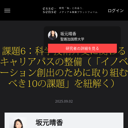
研究「知」と出会う、
ログイン
メディア＆検索プラットフォーム
坂元晴香
聖路加国際大学
研究者の詳細を見る
課題6：科学技術外交に関わる
キャリアパスの整備（「イノベ
ーション創出のために取り組む
ト
べき10の課題」を紐解く）
ッ
プ
2025.09.02
ス
テ
ー
坂元晴香
タ
ス