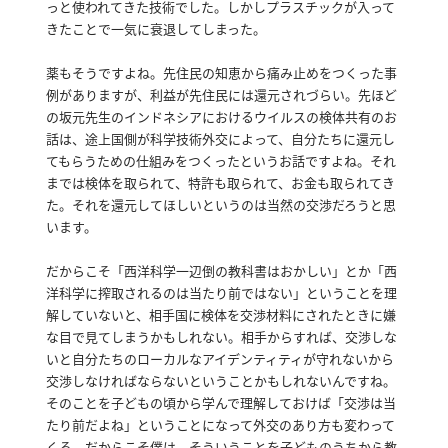
っと使われてきた技術でした。
しかしプラスチックが入って
きたことで一気に衰退してしまった。
薬もそうですよね。
先住民の知恵から痛み止めをつくった事
例がありますが、利益が先住民には還元されづらい。
先ほど
の坂元先生のインドネシアにおけるウイルスの検体共有のお
話は、途上国側が科学技術外交によって、自分たちに還元し
てもらうための仕組みをつくったというお話ですよね。
それ
までは検体を取られて、特許も取られて、お金も取られてき
た。
それを還元してほしいというのは当然の交渉だろうと思
います。
だからこそ「西洋科学一辺倒の教科書はおかしい」とか「西
洋科学に搾取されるのは当たり前ではない」ということを理
解していないと、相手国に検体を交渉材料にされたときに嫌
な目で見てしまうかもしれない。
相手からすれば、交渉しな
いと自分たちのローカルなアイデンティティが守れないから
交渉しなければならないということかもしれないんですね。
そのことを子どもの頃から学んで理解しておけば「交渉は当
たり前だよね」ということになって外交のあり方も変わって
くる。
だからこそ僕は、そういうことを子どものうちから教