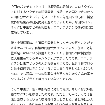
今回のパンデミックでは、比較的早い段階で、コロナウイル
スに対するワクチンの研究開発に成功できた国とできなかっ
た国に分かれました。
従来、いわゆる先進国を中心に、製薬
業界は新製品の研究開発を進めていましたが、今回のパンデ
ミックは中国などの新興国も、コロナワクチンの研究開発に
成功しています。
低・中所得国は、先進国が開発したワクチンを買うことがで
きませんでした。
価格の問題が大きいのですが、加えて絶対
量が足りないという課題もありました。
初期の頃は製薬会社
に大量生産できるキャパシティがなかったのです。
コロナワ
クチンは世界じゅうの人が複数回打つため、世界全体で見る
と数十億個ではきかないぐらいの大量生産をしなければなら
ない。
でも通常、一つの製薬会社がそんなにたくさんの薬を
つくるパイプラインは持っていないんですね。
そこで中国が、低・中所得国に対して無償、もしくは安い価
格でワクチンを提供したのです。
ただし、相手によっては台
湾と断交するといった交換条件を出しました。
背に腹はかえ
られないと、条件をのんで中国からワクチンを買った国もあ