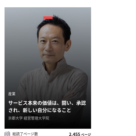
概
要
研究者登録
プ
ラ
イ
バ
産業
シ
サービス本来の価値は、闘い、承認
ー
され、新しい自分になること
ポ
京都大学 経営管理大学院
リ
シ
総読了ページ数
2,455
ページ
ー