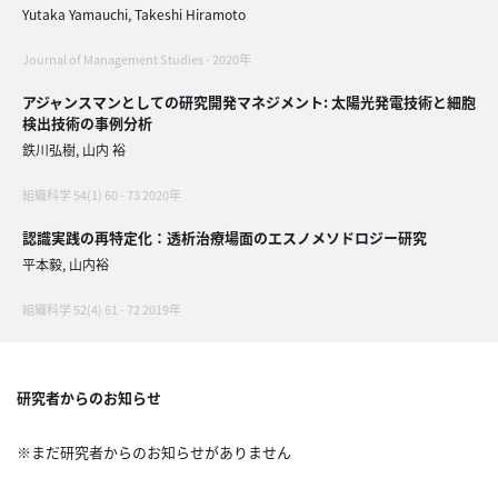
イ
Yutaka Yamauchi, Takeshi Hiramoto
ブ
一
Journal of Management Studies - 2020年
覧
アジャンスマンとしての研究開発マネジメント: 太陽光発電技術と細胞
へ
検出技術の事例分析
鉄川弘樹, 山内 裕
研
組織科学 54(1) 60 - 73 2020年
究
者
認識実践の再特定化：透析治療場面のエスノメソドロジー研究
一
平本毅, 山内裕
覧
へ
組織科学 52(4) 61 - 72 2019年
研
研究者からのお知らせ
究
者
※まだ研究者からのお知らせがありません
探
索