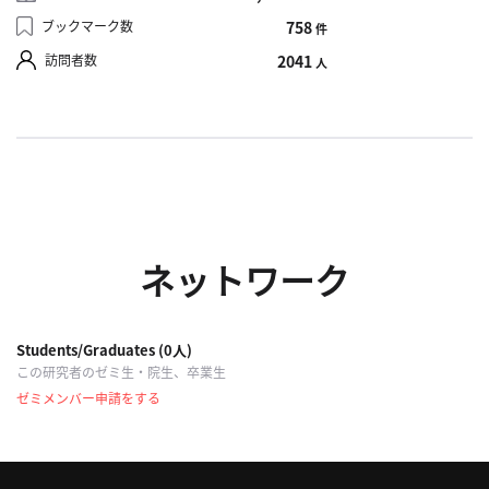
ブックマーク数
758
件
利
訪問者数
2041
用
人
規
約
特
商
取
引
法
ネットワーク
に
基
づ
Students/Graduates (0人)
く
この研究者のゼミ生・院生、卒業生
表
ゼミメンバー申請をする
示
問
い