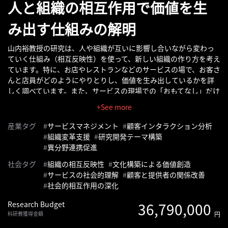
人と組織の相互作用で価値を生
へ
み出す仕組みの解明
記
事
山内裕教授の研究は、人や組織が互いに影響し合いながら変わっ
ていく仕組み（相互反映性）を使って、新しい組織の作り方を考え
一
ています。特に、お店やレストランなどのサービスの場で、お客さ
覧
んと店員がどのようにやりとりし、価値を生み出しているかを詳
へ
しく調べています。また、サービスの現場での「おもてなし」だけ
でなく、実はお客さんと店員が力を試し合う「闘い」のような関
+See more
寄
係もあることを明らかにしています。さらに、文化を作り出すこ
とで新しい価値を生み出す方法や、会社の研究開発で新しいテー
稿/
産業タグ
サービスマネジメント
顧客インタラクション分析
マをどう決めていくかも研究しています。これらの研究は、複雑
取
組織変革支援
研究開発テーマ構築
な社会の中で組織やサービスがうまく機能するためのヒントを提
異分野連携促進
材
供しています。
記
社会タグ
組織の相互反映性
文化構築による価値創造
事
サービスの社会的理解
顧客と提供者の関係改善
の
社会的相互作用の深化
一
Research Budget
36,790,000
覧
科研費獲得金額
円
へ