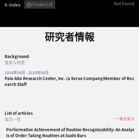
Not found
h-index
h-indexとは
パ
ト
ロ
研究者情報
ン
募
集
Background
一
重要な経歴
覧
へ
2004年08月 - 2010年08月
Palo Alto Research Center, Inc. (a Xerox Company)Member of Res
earch Staff
講
義
開
催/
List of articles
ア
論文一覧
一覧を見る
ー
Performative Achievement of Routine Recognizability: An Analys
カ
is of Order Taking Routines at Sushi Bars