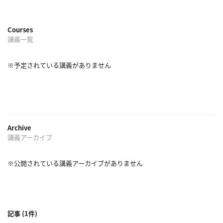
へ
Courses
講義一覧
esse-
sense
※予定されている講義がありません
と
は
推
薦
コ
Archive
講義アーカイブ
メ
ン
ト
※公開されている講義アーカイブがありません
Our
Partners
会
記事 (1件)
社