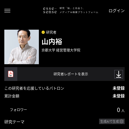
研究「知」と出会う、
ログイン
メディア＆検索プラットフォーム
研究者
山内裕
京都大学 経営管理大学院
研究者レポートを表示
ト
ッ
未登録
この研究者を応援しているパトロン
プ
未登録
累計金額
ス
0
フォロワー
テ
人
ー
研究テーマ
生成AIで生成
タ
ス