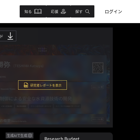
ログイン
知る
応援
探す
ド
研究者レポートを表示
生成AIで生成
Research Budget