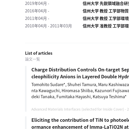
一
2019年04月 -
信州大学 先鋭領域融合研
覧
2016年04月 -
信州大学 教授 工学部物
へ
2011年04月 -
信州大学 教授 工学部環
2010年04月 - 2011年03月
信州大学 准教授 工学部
パ
ト
ロ
ン
List of articles
募
論文一覧
集
一
Charge Distribution Controls On-target Se
覧
cleophilicity Anions in Layered Double Hyd
へ
Tomohito Sudare*, Shuhei Tamura, Maru Kashiwaza
nta Kawaguchi, Hiromasa Shiiba, Kazunori Fujisawa
講
deki Tanaka, Fumitaka Hayashi, Katsuya Teshima*
義
開
Advanced Materials Interfaces (selected for Inside Cover) 
催/
Eliciting the contribution of TiN to photoe
ア
ormance enhancement of Imma-LaTiO2N at 