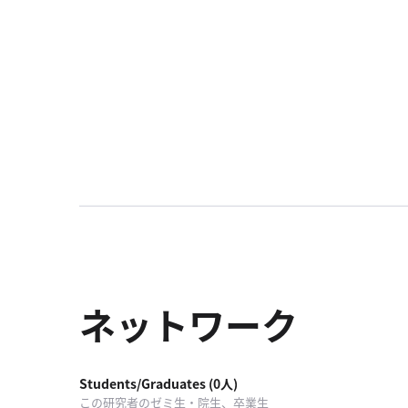
社
概
要
研究者登録
プ
利
特
問
ラ
用
商
い
イ
規
取
合
バ
約
引
わ
シ
法
せ
ネットワーク
ー
に
ポ
基
リ
づ
Students/Graduates (0人)
シ
く
この研究者のゼミ生・院生、卒業生
ー
表