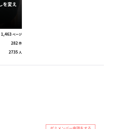
しを変え
1,463
ページ
282
件
2735
人
ゼミメンバー申請をする