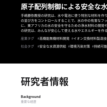
テ
原子配列制御による安全な
ー
タ
手嶋勝弥教授の研究は、水や電池に使う特別な材料を作
ス
の並び方をコントロールすることで、水の中の有害なフ
へ
に、東アフリカの水の安全を守るための浄水材料の開発
の研究は、みんなが安心して使える水やエネルギーを作
記
産業タグ
高機能無機材料開発
イオン交換材料製造技
事
一
社会タグ
安全な水資源供給
環境汚染対策
持続可
覧
へ
寄
稿/
研究者情報
取
材
記
事
Background
の
重要な経歴