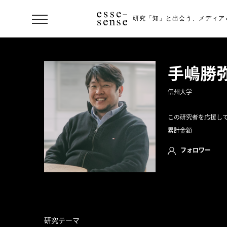
研究「知」と出会う、
メディア
手嶋勝
信州大学
この研究者を応援し
累計金額
フォロワー
ト
ッ
プ
ス
研究テーマ