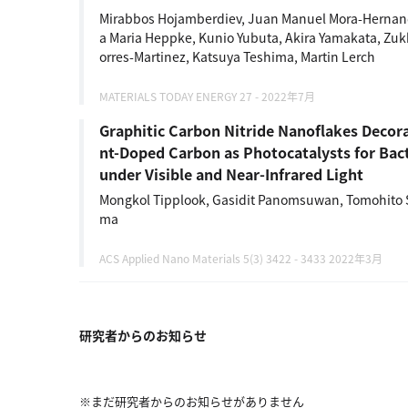
ー
Mirabbos Hojamberdiev, Juan Manuel Mora-Hernand
カ
a Maria Heppke, Kunio Yubuta, Akira Yamakata, Zukh
イ
orres-Martinez, Katsuya Teshima, Martin Lerch
ブ
一
MATERIALS TODAY ENERGY 27 - 2022年7月
覧
Graphitic Carbon Nitride Nanoflakes Decor
へ
nt-Doped Carbon as Photocatalysts for Bact
研
under Visible and Near-Infrared Light
究
Mongkol Tipplook, Gasidit Panomsuwan, Tomohito 
者
ma
一
覧
ACS Applied Nano Materials 5(3) 3422 - 3433 2022年3月
へ
研究者からのお知らせ
研
究
者
※まだ研究者からのお知らせがありません