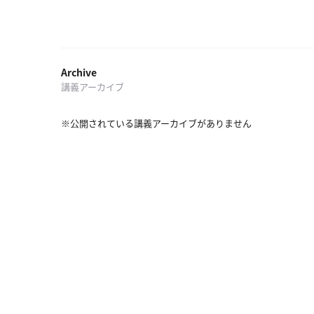
探
索
へ
Archive
講義アーカイブ
esse-
sense
と
※公開されている講義アーカイブがありません
は
推
薦
コ
メ
ン
ト
Our
Partners
会