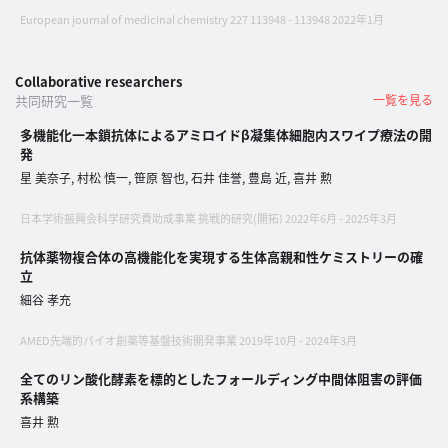
European journal of medicinal chemistry 227 113948 - 113948 2022年1月
へ
Collaborative researchers
共同研究一覧
一覧を見る
esse-
sense
多機能化一本鎖抗体によるアミロイドβ凝集体細胞内スワイプ療法の開
と
発
は
星 美奈子, 村松 慎一, 笹原 智也, 石井 佳誉, 豊島 近, 喜井 勲
推
日本学術振興会科学研究費助成事業 挑戦的研究(開拓) 2022年6月 - 2025年3月
薦
コ
抗体薬物複合体の高機能化を実現する生体高親和性ケミストリーの確
立
メ
細谷 孝充
ン
ト
AMED先端的バイオ創薬等基盤技術開発事業 2019年10月 - 2024年3月
Our
全てのリン酸化酵素を標的としたフォールディング中間体阻害の評価
Partners
系構築
会
喜井 勲
社