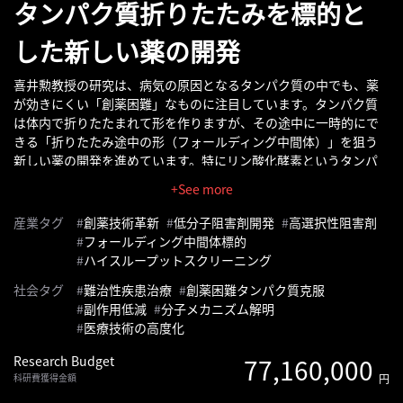
タンパク質折りたたみを標的と
へ
した新しい薬の開発
記
事
喜井勲教授の研究は、病気の原因となるタンパク質の中でも、薬
が効きにくい「創薬困難」なものに注目しています。タンパク質
一
は体内で折りたたまれて形を作りますが、その途中に一時的にで
覧
きる「折りたたみ途中の形（フォールディング中間体）」を狙う
へ
新しい薬の開発を進めています。特にリン酸化酵素というタンパ
ク質の自己リン酸化（自分自身にリン酸をつける反応）を阻害す
+See more
寄
る化合物を見つけ、その仕組みを詳しく調べています。これによ
り、従来の薬では難しかった病気の治療法開発に新たな道を開く
稿/
産業タグ
創薬技術革新
低分子阻害剤開発
高選択性阻害剤
ことを目指しています。
取
フォールディング中間体標的
ハイスループットスクリーニング
材
記
社会タグ
難治性疾患治療
創薬困難タンパク質克服
事
副作用低減
分子メカニズム解明
の
医療技術の高度化
一
Research Budget
77,160,000
覧
科研費獲得金額
円
へ