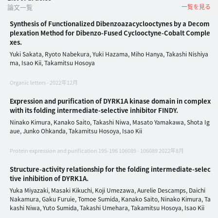
イ
論文一覧
一覧を見る
ブ
Synthesis of Functionalized Dibenzoazacyclooctynes by a Decom
一
plexation Method for Dibenzo-Fused Cyclooctyne-Cobalt Comple
覧
xes.
へ
Yuki Sakata, Ryoto Nabekura, Yuki Hazama, Miho Hanya, Takashi Nishiya
ma, Isao Kii, Takamitsu Hosoya
研
Organic letters - 2022年12月
究
者
Expression and purification of DYRK1A kinase domain in complex
with its folding intermediate-selective inhibitor FINDY.
一
覧
Ninako Kimura, Kanako Saito, Takashi Niwa, Masato Yamakawa, Shota Ig
aue, Junko Ohkanda, Takamitsu Hosoya, Isao Kii
へ
Protein expression and purification 195-196 106089 - 106089 2022年8月
Structure-activity relationship for the folding intermediate-selec
研
tive inhibition of DYRK1A.
究
Yuka Miyazaki, Masaki Kikuchi, Koji Umezawa, Aurelie Descamps, Daichi
者
Nakamura, Gaku Furuie, Tomoe Sumida, Kanako Saito, Ninako Kimura, Ta
探
kashi Niwa, Yuto Sumida, Takashi Umehara, Takamitsu Hosoya, Isao Kii
索