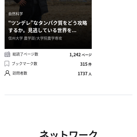
合
わ
自然科学
せ
“ツンデレ”なタンパク質をどう攻略
するか。見逃している世界を...
信州大学 農学部/大学院農学専攻
総読了ページ数
1,242
ページ
ブックマーク数
315
件
訪問者数
1737
人
ネットワーク