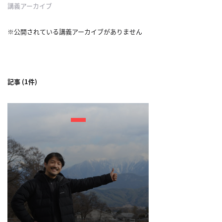
講義アーカイブ
利
用
※公開されている講義アーカイブがありません
規
約
特
商
記事 (1件)
取
引
法
に
基
づ
く
表
示
問
い