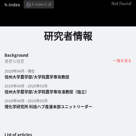
Not found
h-index
h-indexとは
パ
ト
ロ
研究者情報
ン
募
集
Background
一
重要な経歴
一覧を見る
覧
へ
2020年04月 - 現在
信州大学農学部/大学院農学専攻教授
2019年04月 - 2020年03月
講
信州大学農学部/大学院農学専攻准教授（独立）
義
2018年04月 - 2019年03月
開
理化学研究所 科技ハブ産連本部ユニットリーダー
催/
ア
ー
カ
List of articles