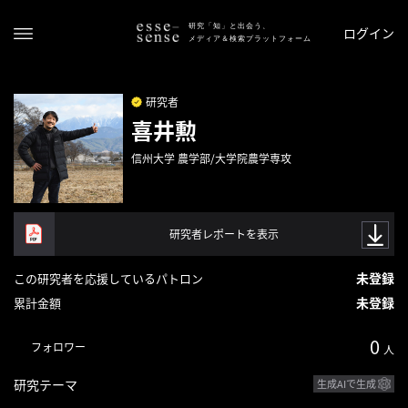
研究「知」と出会う、
ログイン
メディア＆検索プラットフォーム
研究者
喜井勲
信州大学 農学部/大学院農学専攻
研究者レポートを表示
ト
ッ
未登録
この研究者を応援しているパトロン
プ
未登録
累計金額
ス
0
フォロワー
テ
人
ー
研究テーマ
生成AIで生成
タ
ス