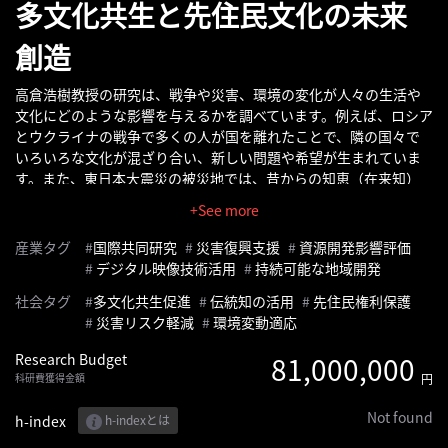
多文化共生と先住民文化の未来
へ
創造
記
事
高倉浩樹教授の研究は、戦争や災害、環境の変化が人々の生活や
文化にどのような影響を与えるかを調べています。例えば、ロシア
一
とウクライナの戦争で多くの人が国を離れたことで、隣の国々で
覧
いろいろな文化が混ざり合い、新しい問題や希望が生まれていま
へ
す。また、東日本大震災の被災地では、昔からの知恵（在来知）
が災害を減らすために役立っていることを明らかにしました。さ
+See more
寄
らに、北極の先住民やモンゴルの鉱山開発の影響も調べ、地域の
自然や社会がどう変わっているかを理解しようとしています。デジ
稿/
産業タグ
国際共同研究
災害復興支援
資源開発影響評価
タル映像を使った新しい調査方法も開発し、世界中の研究者と協
取
デジタル映像技術活用
持続可能な地域開発
力して、よりよい社会づくりに役立つ知識を広げています。
材
社会タグ
多文化共生促進
伝統知の活用
先住民権利保護
記
災害リスク軽減
環境変動適応
事
Research Budget
81,000,000
の
科研費獲得金額
円
一
覧
Not found
h-index
h-indexとは
へ