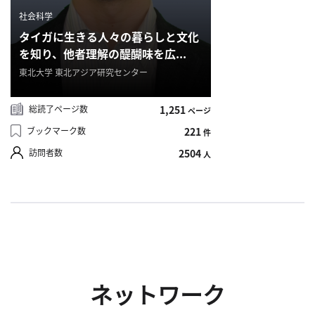
へ
社会科学
タイガに生きる人々の暮らしと文化
を知り、他者理解の醍醐味を広...
東北大学 東北アジア研究センター
esse-
sense
と
総読了ページ数
1,251
ページ
は
ブックマーク数
221
件
推
訪問者数
2504
人
薦
コ
メ
ン
ト
Our
Partners
ネットワーク
会
社