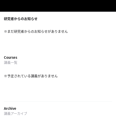
パ
ト
研究者からのお知らせ
ロ
ン
※まだ研究者からのお知らせがありません
募
集
一
覧
Courses
へ
講義一覧
講
※予定されている講義がありません
義
開
催/
ア
ー
Archive
カ
講義アーカイブ