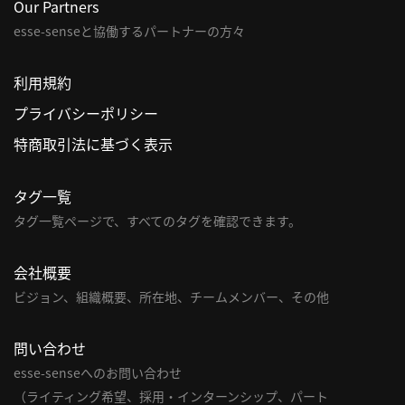
Our Partners
esse-senseと協働するパートナーの方々
利
用
規
利用規約
約
プライバシーポリシー
特
特商取引法に基づく表示
商
取
引
タグ一覧
法
タグ一覧ページで、すべてのタグを確認できます。
に
基
会社概要
づ
ビジョン、組織概要、所在地、チームメンバー、その他
く
表
示
問い合わせ
esse-senseへのお問い合わせ
問
（ライティング希望、採用・インターンシップ、パート
い