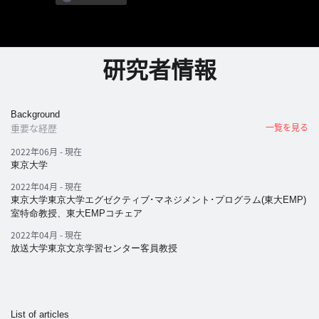
パ
ト
研究者情報
ロ
ン
募
集
Background
重要な経歴
一覧を見る
一
覧
2022年06月 - 現在
へ
東京大学
2022年04月 - 現在
東京大学東京大学エグゼクティブ･マネジメント･プログラム(東大EMP)
講
室特命教授、東大EMPコチェア
義
2022年04月 - 現在
開
放送大学東京文京学習センター客員教授
催/
ア
ー
カ
List of articles