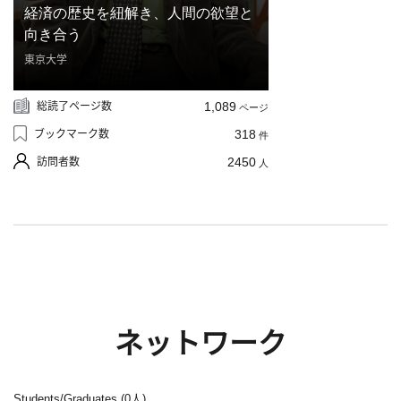
合
経済の歴史を紐解き、人間の欲望と
わ
向き合う
せ
東京大学
総読了ページ数
1,089
ページ
ブックマーク数
318
件
訪問者数
2450
人
ネットワーク
Students/Graduates (0人)