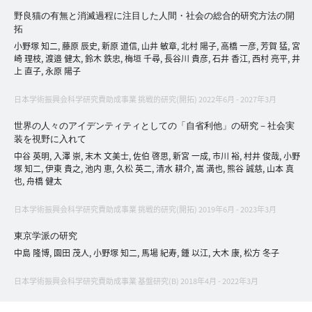
へ
野良猫の有無と消滅過程に注目した人間・社会の総合的研究方法の開
拓
小野塚 知二, 藤原 辰史, 新原 道信, 山井 敏章, 北村 陽子, 高橋 一彦, 芳賀 猛, 宮
崎 理枝, 渡邉 健太, 鈴木 鉄忠, 梅垣 千尋, 長谷川 貴彦, 石井 香江, 西村 亮平, 井
上 直子, 永原 陽子
esse-
sense
日本学術振興会科学研究費助成事業 挑戦的研究(開拓) 2022年6月 - 2027年3月
と
は
世界の人々のアイデンティティとしての「自省利他」の研究－社会実
装を視野に入れて
推
中谷 英明, 入澤 崇, 末木 文美士, 佐伯 啓思, 新宮 一成, 市川 裕, 村井 俊哉, 小野
薦
塚 知二, 伊東 貴之, 池内 恵, 久松 英二, 清水 耕介, 嵩 満也, 熊谷 誠慈, 山本 真
コ
也, 舟橋 健太
メ
日本学術振興会科学研究費助成事業 挑戦的研究(開拓) 2019年6月 - 2023年3月
ン
ト
東京学派の研究
Our
中島 隆博, 園田 茂人, 小野塚 知二, 馬場 紀寿, 鍾 以江, 大木 康, 松方 冬子
Partners
日本学術振興会科学研究費助成事業 基盤研究(B) 2018年4月 - 2022年3月
会
社