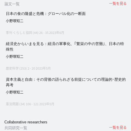
イ
論文一覧
一覧を見る
ブ
日本の食の隆盛と危機：グローバル化の一断面
一
小野塚知二
覧
へ
季刊 くらしと協同 (44) 26 - 35 2023年6月
経済史からいまを見る：経済の軍事化、｢繁栄の中の苦難｣、日本の特
研
殊性
究
小野塚知二
者
一
歴史科学 (253) 2 - 20 2023年5月
覧
資本主義と自由：その背後の語られざる前提についての理論的･歴史的
へ
再考
小野塚知二
研
憲法問題 (34) 106 - 121 2023年5月
究
者
Collaborative researchers
探
共同研究一覧
一覧を見る
索