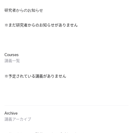
概
要
研究者からのお知らせ
※まだ研究者からのお知らせがありません
研究者登録
Courses
講義一覧
プ
※予定されている講義がありません
ラ
イ
バ
シ
ー
ポ
Archive
リ
講義アーカイブ
シ
ー