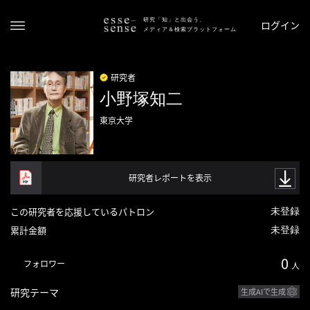
研究「知」と出会う、
ログイン
メディア＆検索プラットフォーム
研究者
小野塚知二
東京大学
研究者レポートを表示
ト
ッ
この研究者を応援しているパトロン
未登録
プ
累計金額
未登録
ス
0
フォロワー
テ
人
ー
研究テーマ
生成AIで生成
タ
ス