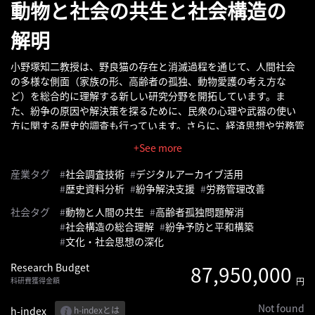
動物と社会の共生と社会構造の
へ
解明
記
事
小野塚知二教授は、野良猫の存在と消滅過程を通じて、人間社会
の多様な側面（家族の形、高齢者の孤独、動物愛護の考え方な
一
ど）を総合的に理解する新しい研究分野を開拓しています。ま
覧
た、紛争の原因や解決策を探るために、民衆の心理や武器の使い
へ
方に関する歴史的調査も行っています。さらに、経済思想や労務管
理の歴史的変化を研究し、社会の仕組みや職業のあり方を深く考
+See more
寄
察しています。これらの研究を通じて、現代社会の複雑な問題を多
角的に捉え、動物と人間の共生や紛争の根本的な理解に基づく持
稿/
産業タグ
社会調査技術
デジタルアーカイブ活用
続可能な社会づくりを目指しています。
取
歴史資料分析
紛争解決支援
労務管理改善
材
社会タグ
動物と人間の共生
高齢者孤独問題解消
記
社会構造の総合理解
紛争予防と平和構築
事
文化・社会思想の深化
の
Research Budget
87,950,000
一
科研費獲得金額
円
覧
へ
Not found
h-index
h-indexとは