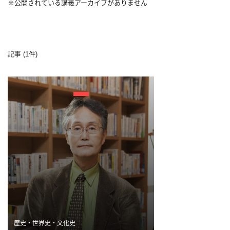
※公開されている講義アーカイブがありません
利
用
規
約
記事 (1件)
特
商
取
引
法
に
基
づ
く
表
示
問
歴史・世界史・文化史
い