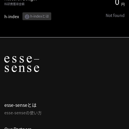
0
科研費獲得金額
円
へ
Not found
h-index
h-indexとは
記
事
一
覧
へ
寄
稿/
取
材
記
事
esse-senseとは
の
一
esse-senseの使い方
覧
へ
Our Partners