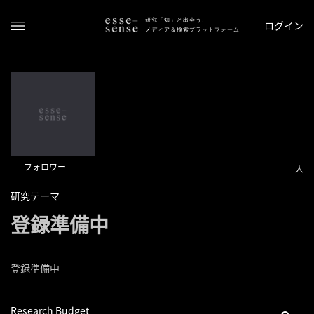
研究「知」と出会う、
ログイン
メディア＆検索プラットフォーム
フォロワー
人
ト
研究テーマ
ッ
登録準備中
プ
ス
登録準備中
テ
ー
タ
Research Budget
ス