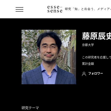
研究「知」と出会う、
メディア
藤原辰
京都大学
この研究者を応援し
累計金額
フォロワー
ト
ッ
プ
ス
研究テーマ