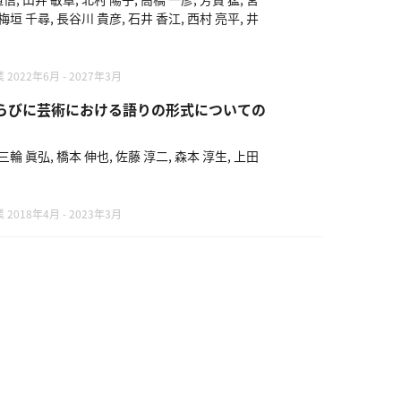
 梅垣 千尋, 長谷川 貴彦, 石井 香江, 西村 亮平, 井
22年6月 - 2027年3月
ならびに芸術における語りの形式についての
 三輪 眞弘, 橋本 伸也, 佐藤 淳二, 森本 淳生, 上田
18年4月 - 2023年3月