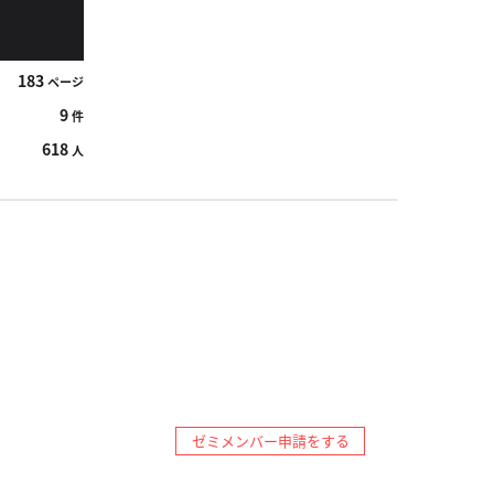
183
ページ
9
件
618
人
ゼミメンバー申請をする