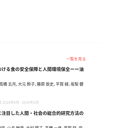
一覧を見る
おける食の安全保障と人間環境保全ーー油
 高橋 五月, 大元 鈴子, 藤原 辰史, 平賀 緑, 坂梨 健
24年4月 - 2029年3月
に注目した人間・社会の総合的研究方法の
信, 山井 敏章, 北村 陽子, 高橋 一彦, 芳賀 猛, 宮