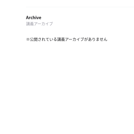
探
索
へ
Archive
講義アーカイブ
esse-
※公開されている講義アーカイブがありません
sense
と
は
推
薦
コ
メ
ン
ト
Our
Partners
会