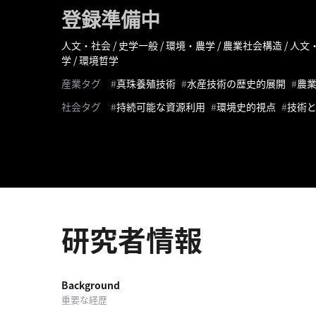
テ
登録準備中
ー
タ
人文・社会 / 史学一般 / 環境・農学 / 農業社会構造 / 人
ス
学 / 環境哲学
へ
産業タグ
真珠養殖技術
水産技術の歴史的展開
農
記
社会タグ
持続可能な資源利用
環境史的視点
技術
事
一
覧
へ
寄
稿/
研究者情報
取
材
記
事
Background
の
重要な経歴