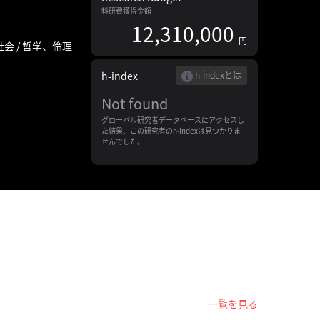
科研費獲得金額
12,310,000
円
社会 / 哲学、倫理
h-index
h-indexとは
Not found
グローバル研究者データベースにアクセスし
た結果、この研究者のh-indexは見つかりま
せんでした。
一覧を見る