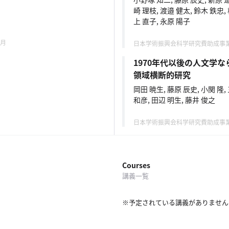
崎 理枝, 渡邉 健太, 鈴木 鉄忠,
上 直子, 永原 陽子
2月
日本学術振興会科学研究費助成事業 20
1970年代以後の人文学
領域横断的研究
岡田 暁生, 藤原 辰史, 小関 隆,
和彦, 田辺 明生, 藤井 俊之
日本学術振興会科学研究費助成事業 20
Courses
講義一覧
※予定されている講義がありません