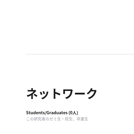
社
概
要
研究者登録
プ
利
特
問
ラ
用
商
い
イ
規
取
合
ネットワーク
バ
約
引
わ
シ
法
せ
ー
に
Students/Graduates (0人)
ポ
基
この研究者のゼミ生・院生、卒業生
リ
づ
シ
く
ー
表