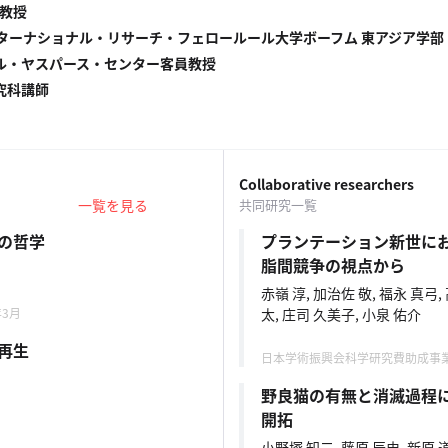
 教授
ンターナショナル・リサーチ・フェロールール大学ボーフム 東アジア学部
ル・ヤスパース・センター客員教授
究科講師
Collaborative researchers
一覧を見る
共同研究一覧
の哲学
プランテーション新世に
脂間競争の視点から
赤嶺 淳, 加治佐 敬, 福永 真弓,
年3月
太, 庄司 久美子, 小泉 佑介
再生
日本学術振興会科学研究費助成事業 20
野良猫の有無と消滅過程
開拓
小野塚 知二, 藤原 辰史, 新原 道