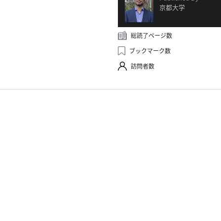
京都大学
総読了ページ数
ブックマーク数
訪問者数