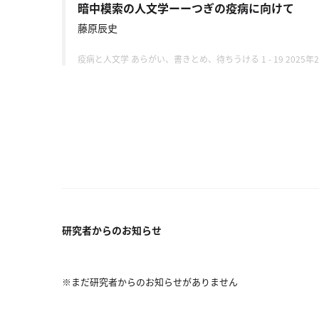
ー
暗中模索の人文学ーーつぎの疫病に向けて
カ
藤原辰史
イ
ブ
疫病と人文学 あらがい、書きとめ、待ちうける 1 - 19 2025年
一
覧
へ
研
究
者
一
覧
へ
研究者からのお知らせ
研
※まだ研究者からのお知らせがありません
究
者