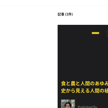
記事 (1件)
食と農と人間のあゆ
史から見える人間の
と、「脱」中央集権
性
Published By