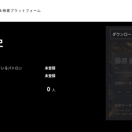
＆検索プラットフォーム
ダウンロー
史
ているパトロン
未登録
未登録
0
人