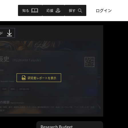
ログイン
知る
応援
探す
ド
研究者レポートを表示
Research Budget