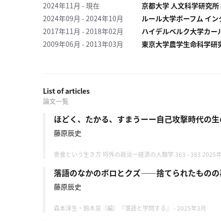
一
2024年11月 - 現在
京都大学 人文科学研究所
覧
2024年09月 - 2024年10月
ルール大学ボーフム イ
へ
2017年11月 - 2018年02月
ハイデルベルク大学カー
2009年06月 - 2013年03月
東京大学農学生命科学研
パ
ト
ロ
ン
List of articles
募
論文一覧
集
一
ほどく、たかる、すまうーー自己攻撃時代の生
覧
藤原辰史
へ
寄食という生き方 埒外の政治ー経済の人類学 363 - 383 2025
講
落語のなかのボロとクズ――捨てられたものの
義
開
藤原辰史
催/
ア
森本淳生・鈴木亘（編）『落語と学問する』 - 2025年3月