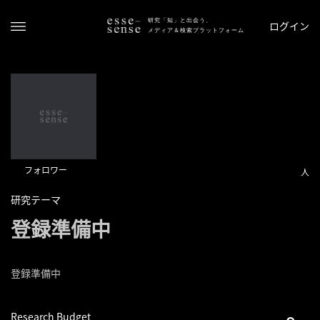
研究「知」と出会う、
ログイン
メディア＆検索プラットフォーム
フォロワー
人
ト
研究テーマ
ッ
登録準備中
プ
ス
登録準備中
テ
ー
タ
Research Budget
ス