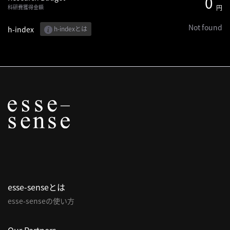
0
科研費獲得金額
円
へ
Not found
h-index
h-indexとは
記
事
一
覧
へ
寄
稿/
取
材
記
事
esse-senseとは
の
一
esse-senseの使い方
覧
へ
Our Partners