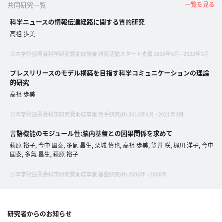
共同研究一覧
一覧を見る
へ
科学ニュースの情報伝達経路に関する質的研究
高祖 歩美
esse-
日本学術振興会科学研究費助成事業 研究活動スタート支援 2020年9月 - 2022年3月
sense
プレスリリースのモデル構築を目指す科学コミュニケーションの理論
と
的研究
は
高祖 歩美
推
薦
日本学術振興会科学研究費助成事業 若手研究(B) 2016年4月 - 2021年3月
コ
言語機能のモジュール性:脳内基盤との因果関係を求めて
メ
萩原 裕子, 今中 國泰, 多氣 昌生, 栗城 慎也, 高祖 歩美, 笠井 咲, 梶川 洋子, 今中
ン
國泰, 多氣 昌生, 萩原 裕子
ト
日本学術振興会科学研究費助成事業 基盤研究(B) 2006年 - 2008年
Our
Partners
会
研究者からのお知らせ
社