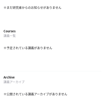
概
※まだ研究者からのお知らせがありません
要
研究者登録
Courses
講義一覧
※予定されている講義がありません
プ
ラ
イ
バ
シ
Archive
講義アーカイブ
ー
ポ
リ
※公開されている講義アーカイブがありません
シ
ー