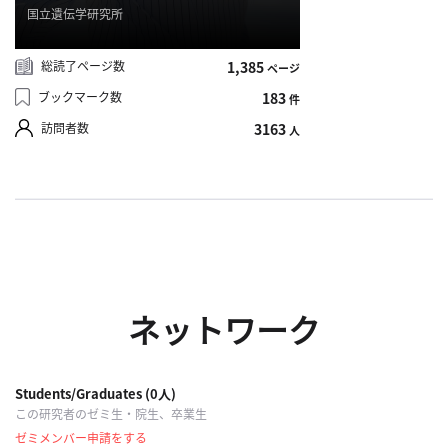
合
国立遺伝学研究所
わ
せ
総読了ページ数
1,385
ページ
ブックマーク数
183
件
訪問者数
3163
人
ネットワーク
Students/Graduates (0人)
この研究者のゼミ生・院生、卒業生
ゼミメンバー申請をする