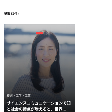
利
記事 (1件)
用
規
約
特
商
取
引
法
に
基
づ
く
表
示
技術・工学・工業
サイエンスコミュニケーションで知
問
と社会の接点が増えると、世界...
い