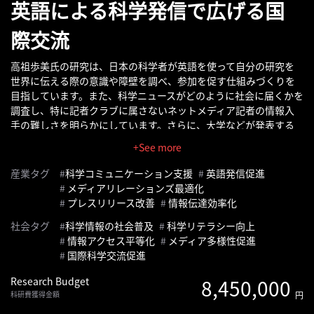
英語による科学発信で広げる国
へ
際交流
記
事
高祖歩美氏の研究は、日本の科学者が英語を使って自分の研究を
世界に伝える際の意識や障壁を調べ、参加を促す仕組みづくりを
一
目指しています。また、科学ニュースがどのように社会に届くかを
覧
調査し、特に記者クラブに属さないネットメディア記者の情報入
へ
手の難しさを明らかにしています。さらに、大学などが発表する
科学の成果を伝えるプレスリリース（研究成果の紹介文）の構成
+See more
寄
を分析し、マスメディアに最適な伝え方のモデルを提案していま
す。これらの研究は、科学情報が正しく効果的に社会に伝わるた
稿/
産業タグ
科学コミュニケーション支援
英語発信促進
めの基盤づくりに貢献しています。
取
メディアリレーションズ最適化
プレスリリース改善
情報伝達効率化
材
記
社会タグ
科学情報の社会普及
科学リテラシー向上
事
情報アクセス平等化
メディア多様性促進
の
国際科学交流促進
一
Research Budget
8,450,000
覧
科研費獲得金額
円
へ