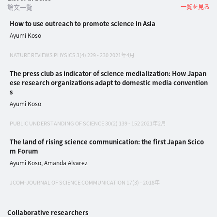
イ
論文一覧
一覧を見る
ブ
How to use outreach to promote science in Asia
一
Ayumi Koso
覧
へ
NATURE REVIEWS PHYSICS 3(4) 229 - 230 2021年4月
The press club as indicator of science medialization: How Japan
研
ese research organizations adapt to domestic media convention
究
s
者
Ayumi Koso
一
覧
PUBLIC UNDERSTANDING OF SCIENCE 30(2) 139 - 152 2021年2月
へ
The land of rising science communication: the first Japan Scico
m Forum
Ayumi Koso, Amanda Alvarez
研
究
JCOM-JOURNAL OF SCIENCE COMMUNICATION 17(3) - 2018年
者
探
Collaborative researchers
索