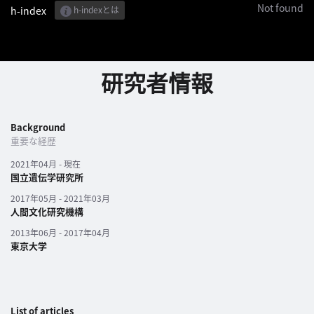
Not found
h-index
h-indexとは
パ
ト
ロ
研究者情報
ン
募
集
Background
一
重要な経歴
覧
へ
2021年04月 - 現在
国立遺伝学研究所
2017年05月 - 2021年03月
講
人間文化研究機構
義
2013年06月 - 2017年04月
開
東京大学
催/
ア
ー
カ
List of articles