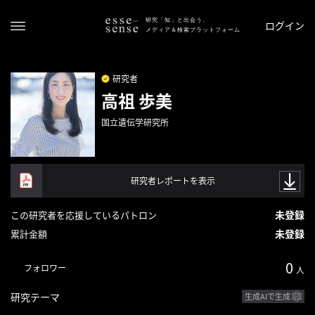
研究「知」と出会う、
ログイン
メディア＆検索プラットフォーム
研究者
高祖 歩美
国立遺伝学研究所
研究者レポートを表示
ト
ッ
未登録
この研究者を応援しているパトロン
プ
未登録
累計金額
ス
0
フォロワー
テ
人
ー
研究テーマ
生成AIで生成
タ
ス