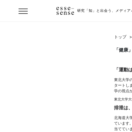
研究「知」と出会う、
メディア
トップ
>
「健康
「運動
東北大学
タートし
学の視点
ト
東北大学大
ッ
排泄は
プ
北海道大
ています
ス
当ててい