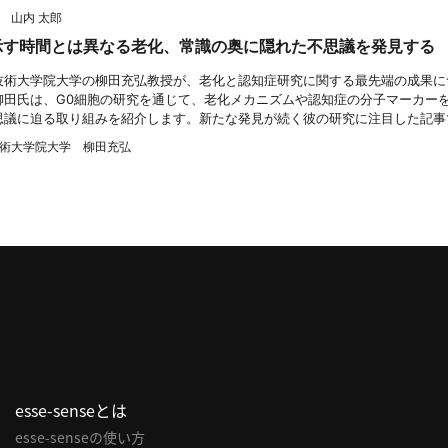
 山内 太郎
示す時間とは異なる老化、常識の奥に隠れた不思議を発見する
技術大学院大学の柳田充弘教授が、老化と認知症研究に関する最先端の成果に
柳田氏は、G0細胞の研究を通じて、老化メカニズムや認知症の分子マーカー
思議に迫る取り組みを紹介します。新たな発見が続く彼の研究に注目した記事
術大学院大学 柳田充弘
esse-senseとは
esse-senseの使い方