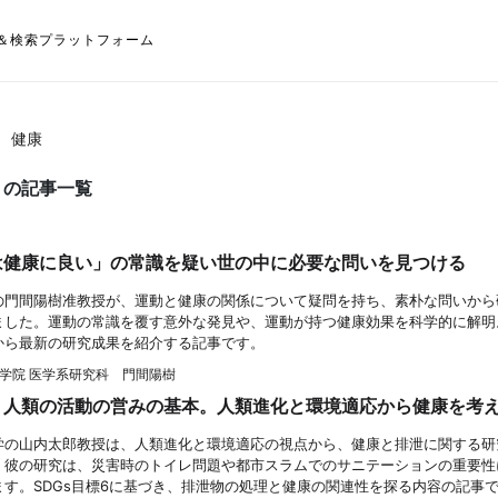
＆検索プラットフォーム
健康
」の記事一覧
は健康に良い」の常識を疑い世の中に必要な問いを見つける
の門間陽樹准教授が、運動と健康の関係について疑問を持ち、素朴な問いから
ました。運動の常識を覆す意外な発見や、運動が持つ健康効果を科学的に解明
から最新の研究成果を紹介する記事です。
学院 医学系研究科 門間陽樹
、人類の活動の営みの基本。人類進化と環境適応から健康を考
学の山内太郎教授は、人類進化と環境適応の視点から、健康と排泄に関する研
。彼の研究は、災害時のトイレ問題や都市スラムでのサニテーションの重要性
ます。SDGs目標6に基づき、排泄物の処理と健康の関連性を探る内容の記事