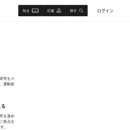
ログイン
知る
応援
探す
研究をス
。運動疫
える
究を進め
に焦点を
です。