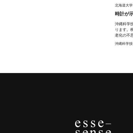
テ
北海道大学
ー
時計が
タ
ス
沖縄科学
へ
ります。
老化の不
記
沖縄科学技
事
一
覧
へ
寄
稿/
取
材
記
事
の