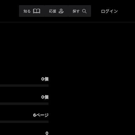
ログイン
知る
応援
探す
0個
0個
6ページ
0