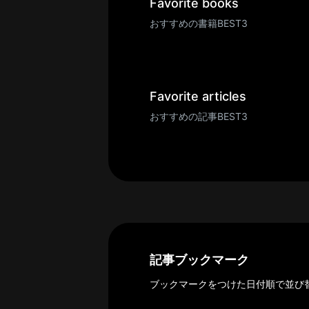
一
Favorite books
覧
おすすめの書籍BEST3
へ
パ
ト
ロ
Favorite articles
ン
おすすめの記事BEST3
募
集
一
覧
へ
講
義
開
記事ブックマーク
催/
ブックマークをつけた日付順で並び
ア