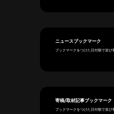
ー
カ
イ
ブ
一
覧
へ
ニュースブックマーク
研
ブックマークをつけた日付順で並び
究
者
一
覧
へ
研
寄稿/取材記事ブックマーク
究
者
ブックマークをつけた日付順で並び