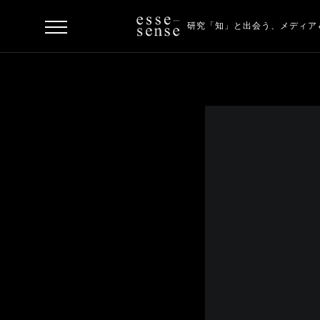
研究「知」と出会う、
メディア
ト
ッ
プ
ス