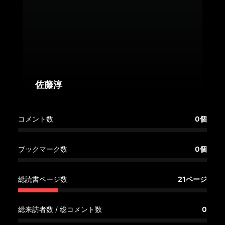
へ
記
事
一
覧
へ
佐藤淳
寄
コメント数
0個
稿/
取
材
ブックマーク数
0個
記
事
総読書ページ数
21ページ
の
一
覧
総来訪者数 / 総コメント数
0
へ