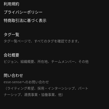
利用規約
利
プライバシーポリシー
用
特商取引法に基づく表示
規
約
タグ一覧
特
商
タグ一覧ページで、すべてのタグを確認できます。
取
引
会社概要
法
ビジョン、組織概要、所在地、チームメンバー、その他
に
基
問い合わせ
づ
く
esse-senseへのお問い合わせ
表
（ライティング希望、採用・インターンシップ、パート
示
ナーシップ、連携事業・協働事業、他）
問
い