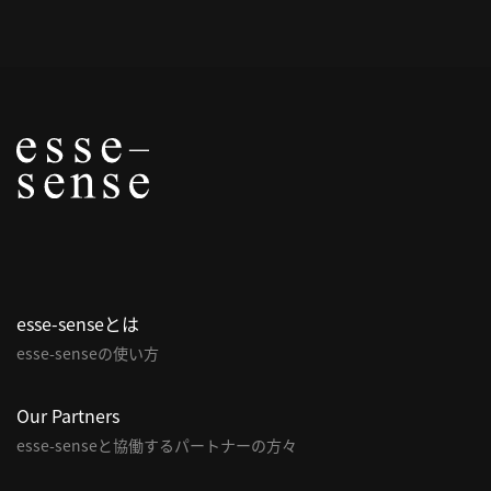
概
要
研究者登録
プ
ラ
イ
esse-senseとは
バ
esse-senseの使い方
シ
ー
ポ
Our Partners
リ
esse-senseと協働するパートナーの方々
シ
ー