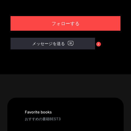
パ
ト
フォローする
ロ
ン
募
メッセージを送る
集
一
覧
へ
講
義
開
催/
ア
Favorite books
ー
おすすめの書籍BEST3
カ