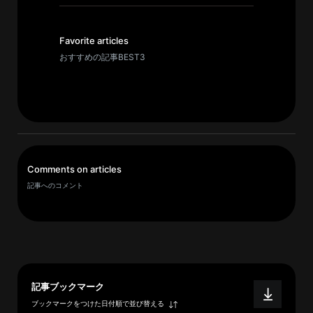
イ
ブ
一
Favorite articles
覧
おすすめの記事BEST3
へ
研
究
者
一
Comments on articles
覧
記事へのコメント
へ
研
究
者
記事ブックマーク
探
ブックマークをつけた日付順で並び替える
索