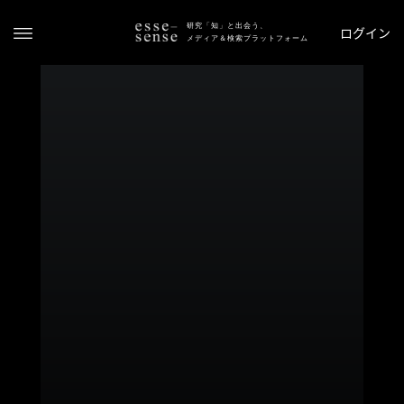
研究「知」と出会う、
ログイン
メディア＆検索プラットフォーム
ト
ッ
プ
ス
テ
ー
タ
ス