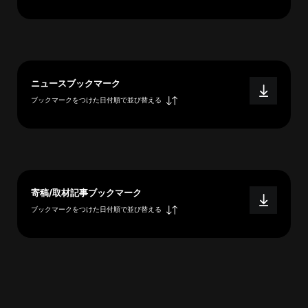
へ
esse-
ニュースブックマーク
sense
ブックマークをつけた日付順で並び替える
と
は
推
薦
コ
メ
寄稿/取材記事ブックマーク
ン
ブックマークをつけた日付順で並び替える
ト
Our
Partners
会
社