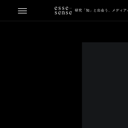
研究「知」と出会う、
メディア
ト
ッ
プ
ス