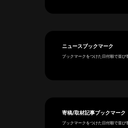
ー
カ
イ
ブ
一
覧
へ
ニュースブックマーク
研
ブックマークをつけた日付順で並び
究
者
一
覧
へ
研
寄稿/取材記事ブックマーク
究
者
ブックマークをつけた日付順で並び