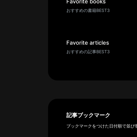
一
Favorite books
覧
おすすめの書籍BEST3
へ
パ
ト
ロ
Favorite articles
ン
おすすめの記事BEST3
募
集
一
覧
へ
講
義
開
記事ブックマーク
催/
ブックマークをつけた日付順で並び
ア