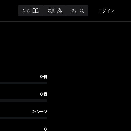
ログイン
知る
応援
探す
0個
0個
2ページ
0