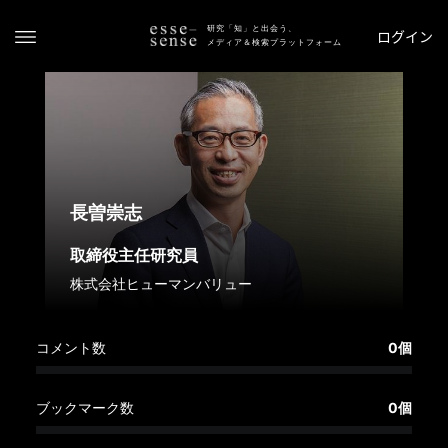
研究「知」と出会う、
ログイン
メディア＆検索プラットフォーム
長曽崇志
取締役主任研究員
ト
株式会社ヒューマンバリュー
ッ
プ
コメント数
0個
ス
テ
ー
ブックマーク数
0個
タ
ス