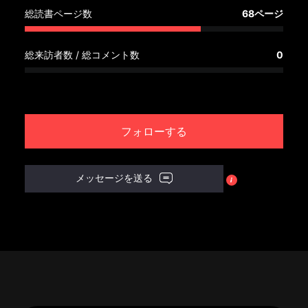
へ
総読書ページ数
68ページ
記
総来訪者数 / 総コメント数
0
事
一
覧
へ
フォローする
寄
稿/
メッセージを送る
取
材
記
事
の
一
覧
へ