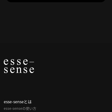
へ
esse-
sense
と
は
推
薦
コ
メ
ン
ト
Our
Partners
esse-senseとは
会
esse-senseの使い方
社