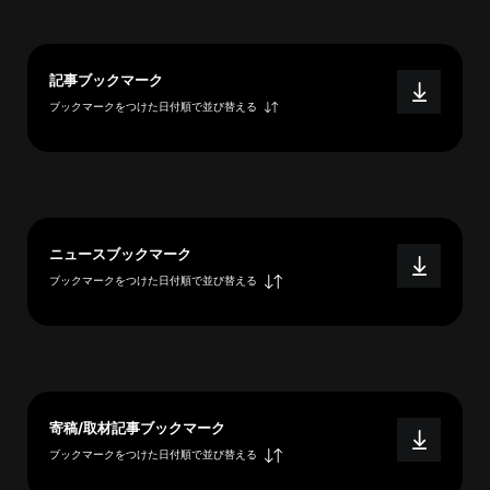
イ
ブ
一
記事ブックマーク
覧
ブックマークをつけた日付順で並び替える
へ
研
究
者
一
ニュースブックマーク
覧
ブックマークをつけた日付順で並び替える
へ
研
究
寄稿/取材記事ブックマーク
者
ブックマークをつけた日付順で並び替える
探
索