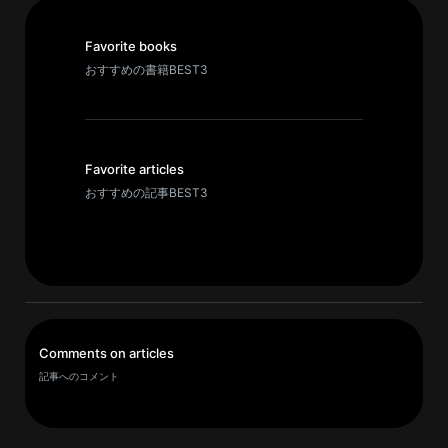
パ
Favorite books
ト
おすすめの書籍BEST3
ロ
ン
募
集
Favorite articles
一
おすすめの記事BEST3
覧
へ
講
義
開
Comments on articles
催/
記事へのコメント
ア
ー
カ