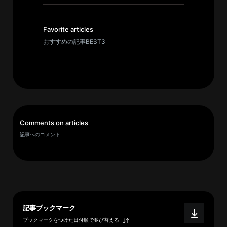
イ
ブ
一
Favorite articles
覧
おすすめの記事BEST3
へ
研
究
者
一
Comments on articles
覧
記事へのコメント
へ
研
究
者
記事ブックマーク
探
ブックマークをつけた日付順で並び替える
索