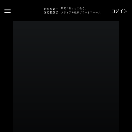
研究「知」と出会う、
ログイン
メディア＆検索プラットフォーム
ト
ッ
プ
ス
テ
ー
タ
ス