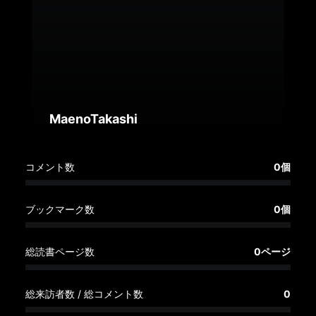
へ
記
事
一
覧
へ
MaenoTakashi
寄
コメント数
0個
稿/
取
材
ブックマーク数
0個
記
事
総読書ページ数
0ページ
の
一
覧
総来訪者数 / 総コメント数
0
へ