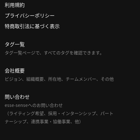
利用規約
利
プライバシーポリシー
用
特商取引法に基づく表示
規
約
タグ一覧
特
商
タグ一覧ページで、すべてのタグを確認できます。
取
引
会社概要
法
ビジョン、組織概要、所在地、チームメンバー、その他
に
基
問い合わせ
づ
く
esse-senseへのお問い合わせ
表
（ライティング希望、採用・インターンシップ、パート
示
ナーシップ、連携事業・協働事業、他）
問
い