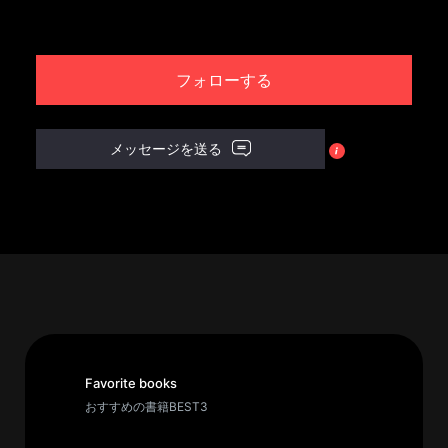
パ
ト
フォローする
ロ
ン
募
メッセージを送る
集
一
覧
へ
講
義
開
催/
ア
Favorite books
ー
おすすめの書籍BEST3
カ