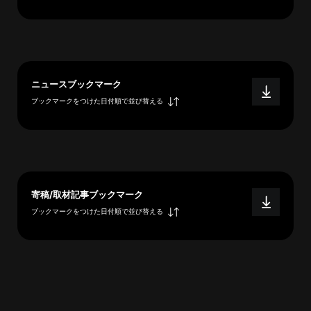
へ
esse-
ニュースブックマーク
sense
ブックマークをつけた日付順で並び替える
と
は
推
薦
コ
メ
寄稿/取材記事ブックマーク
ン
ブックマークをつけた日付順で並び替える
ト
Our
Partners
会
社