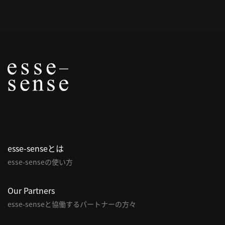
概
要
研究者登録
プ
ラ
イ
esse-senseとは
バ
esse-senseの使い方
シ
ー
ポ
Our Partners
リ
esse-senseと協働するパートナーの方々
シ
ー