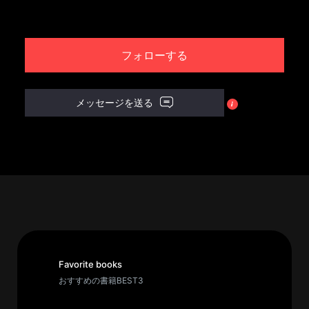
パ
ト
フォローする
ロ
ン
募
メッセージを送る
集
一
覧
へ
講
義
開
催/
ア
Favorite books
ー
おすすめの書籍BEST3
カ