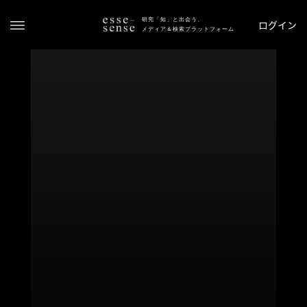
研究「知」と出会う、
ログイン
メディア＆検索プラットフォーム
ト
ッ
プ
ス
テ
ー
タ
ス