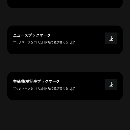
へ
esse-
ニュースブックマーク
sense
ブックマークをつけた日付順で並び替える
と
は
推
薦
コ
メ
寄稿/取材記事ブックマーク
ン
ブックマークをつけた日付順で並び替える
ト
Our
Partners
会
社