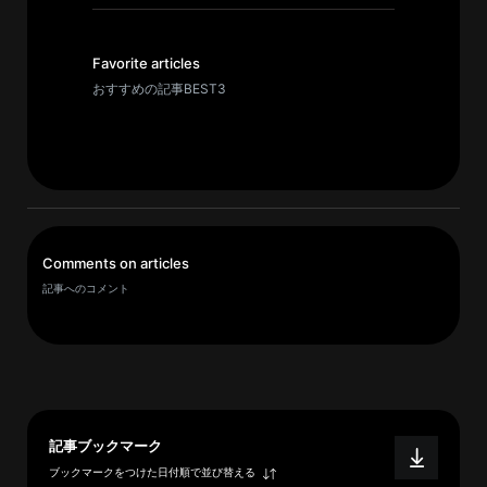
イ
ブ
一
Favorite articles
覧
おすすめの記事BEST3
へ
研
究
者
一
Comments on articles
覧
記事へのコメント
へ
研
究
者
記事ブックマーク
探
ブックマークをつけた日付順で並び替える
索