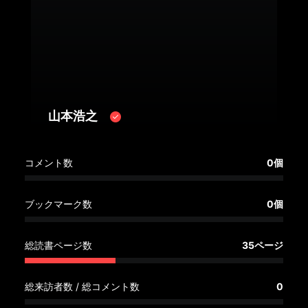
へ
記
事
一
覧
へ
山本浩之
寄
コメント数
0個
稿/
取
材
ブックマーク数
0個
記
事
総読書ページ数
35ページ
の
一
覧
総来訪者数 / 総コメント数
0
へ