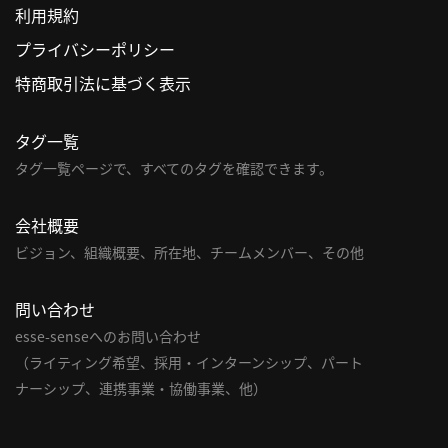
利用規約
利
プライバシーポリシー
用
特商取引法に基づく表示
規
約
タグ一覧
特
商
タグ一覧ページで、すべてのタグを確認できます。
取
引
会社概要
法
ビジョン、組織概要、所在地、チームメンバー、その他
に
基
問い合わせ
づ
く
esse-senseへのお問い合わせ
表
（ライティング希望、採用・インターンシップ、パート
示
ナーシップ、連携事業・協働事業、他）
問
い