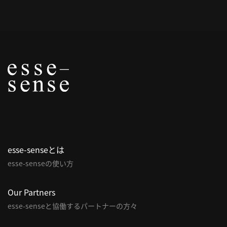
概
要
研究者登録
プ
ラ
イ
esse-senseとは
バ
esse-senseの使い方
シ
ー
ポ
Our Partners
リ
esse-senseと協働するパートナーの方々
シ
ー