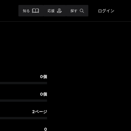
ログイン
知る
応援
探す
0個
0個
2ページ
0