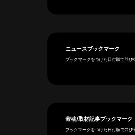
ー
カ
イ
ブ
一
覧
へ
ニュースブックマーク
研
ブックマークをつけた日付順で並び
究
者
一
覧
へ
研
寄稿/取材記事ブックマーク
究
者
ブックマークをつけた日付順で並び