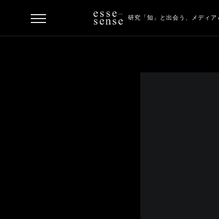
研究「知」と出会う、
メディア
ト
ッ
プ
ス