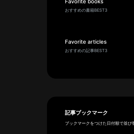
一
Favorite books
覧
おすすめの書籍BEST3
へ
パ
ト
ロ
Favorite articles
ン
おすすめの記事BEST3
募
集
一
覧
へ
講
義
開
記事ブックマーク
催/
ブックマークをつけた日付順で並び
ア