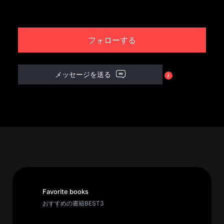
パ
ト
フォローする
ロ
ン
募
メッセージを送る
集
一
覧
へ
講
義
開
催/
ア
Favorite books
ー
おすすめの書籍BEST3
カ