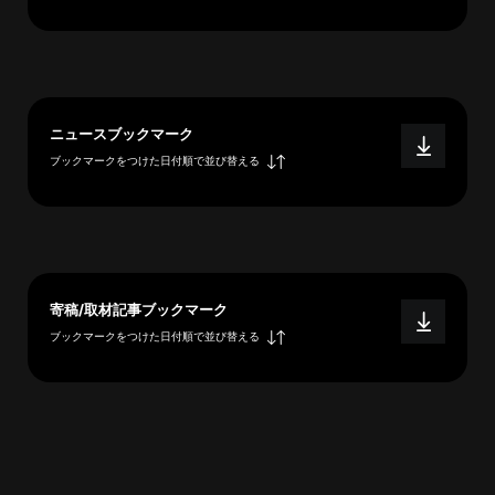
へ
esse-
ニュースブックマーク
sense
ブックマークをつけた日付順で並び替える
と
は
推
薦
コ
メ
寄稿/取材記事ブックマーク
ン
ブックマークをつけた日付順で並び替える
ト
Our
Partners
会
社