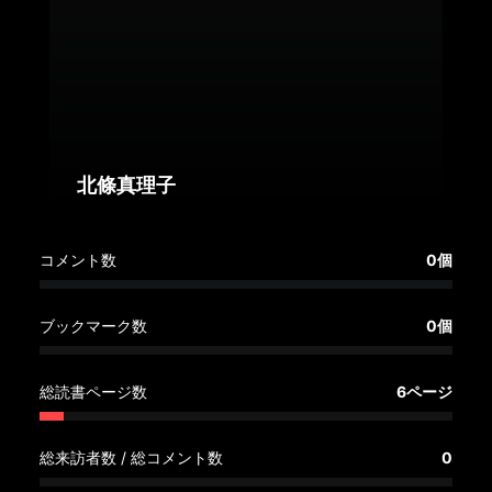
へ
記
事
一
覧
へ
北條真理子
寄
コメント数
0個
稿/
取
材
ブックマーク数
0個
記
事
総読書ページ数
6ページ
の
一
覧
総来訪者数 / 総コメント数
0
へ