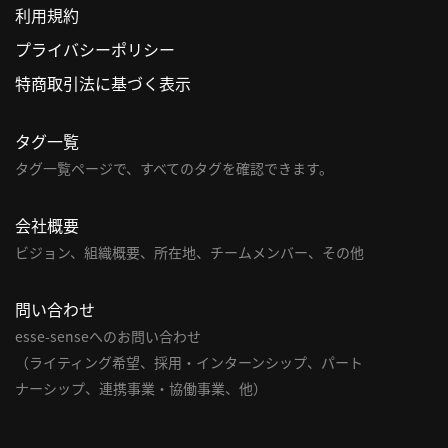
利用規約
利
プライバシーポリシー
用
特商取引法に基づく表示
規
約
タグ一覧
特
商
タグ一覧ページで、すべてのタグを確認できます。
取
引
会社概要
法
ビジョン、組織概要、所在地、チームメンバー、その他
に
基
問い合わせ
づ
く
esse-senseへのお問い合わせ
表
（ライティング希望、採用・インターンシップ、パート
示
ナーシップ、連携事業・協働事業、他）
問
い