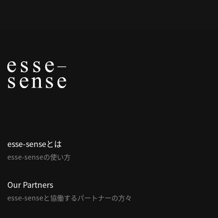
概
要
研究者登録
プ
ラ
イ
esse-senseとは
バ
esse-senseの使い方
シ
ー
ポ
Our Partners
リ
esse-senseと協働するパートナーの方々
シ
ー