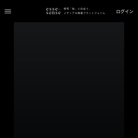
研究「知」と出会う、
ログイン
メディア＆検索プラットフォーム
ト
ッ
プ
ス
テ
ー
タ
ス