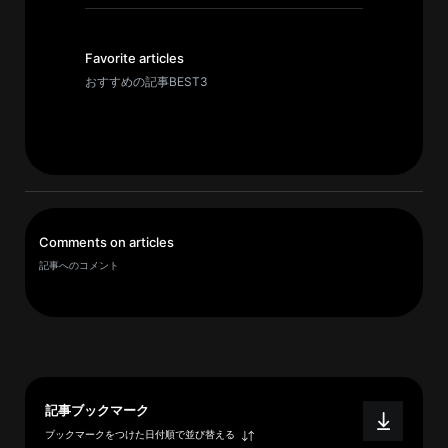
イ
ブ
一
Favorite articles
覧
おすすめの記事BEST3
へ
研
究
者
一
Comments on articles
覧
記事へのコメント
へ
研
究
者
記事ブックマーク
探
ブックマークをつけた日付順で並び替える
索