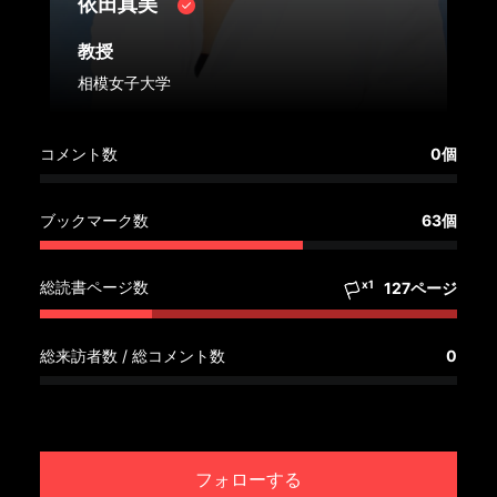
依田真美
へ
教授
記
相模女子大学
事
一
覧
コメント数
0個
へ
ブックマーク数
63個
寄
稿/
総読書ページ数
x1
127ページ
取
材
記
総来訪者数 / 総コメント数
0
事
の
一
覧
フォローする
へ