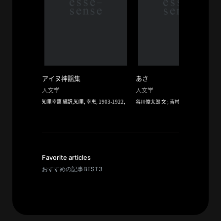
イ
ブ
一
覧
へ
研
アイヌ神謡集
あさ
究
人文学
人文学
者
知里幸惠 編訳,知里, 幸恵, 1903-1922,
谷川俊太郎 文 ; 吉村和敏 写真,谷川俊
郎 詩 ; 吉村和敏 写真,谷川, 俊太郎, 193
一
-,吉村, 和敏, 1967-,
覧
へ
Favorite articles
おすすめの記事BEST3
研
究
者
探
索