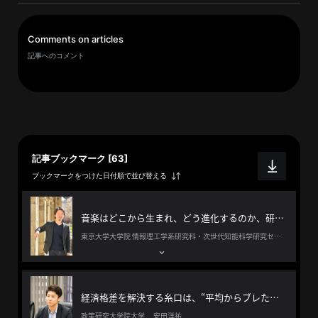
へ
Comments on articles
記事へのコメント
esse-
sense
と
は
推
記事ブックマーク [63]
薦
ブックマークをつけた日付順で並び替える
コ
メ
ン
音楽はどこから生まれ、どう進化するのか、研究者と音楽家の両面からアクセスし解明したい。
ト
東京大学大学院 情報理工学系研究科・次世代知能科学研究センター 大黒達也
Our
Partners
会
経済格差を解決する糸口は、“平均からブレた分析”から見つかるかもしれない
社
政策研究大学院大学 安田洋祐