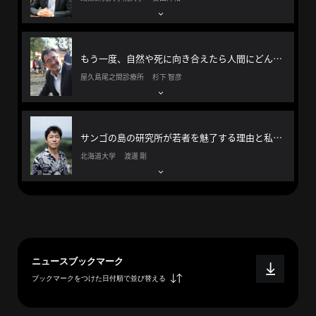
概
要
もう一度、自然や死に向き合えたら人間にどんな可能性があるだろう？
屋久島尾之間診療所 杉下 智彦
研究者登録
サンゴの島の研究所が若者を魅了する理由と私たちがサンゴから学べること
北海道大学 渡邊 剛
プ
ラ
イ
バ
シ
ー
ニュースブックマーク
ポ
ブックマークをつけた日付順で並び替える
リ
シ
ー