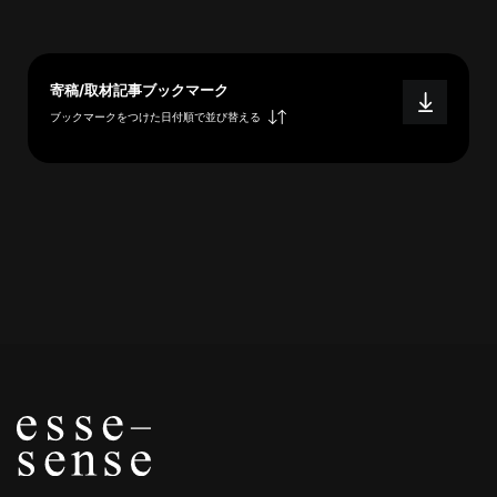
利
用
寄稿/取材記事ブックマーク
規
約
ブックマークをつけた日付順で並び替える
特
商
取
引
法
に
基
づ
く
表
示
問
い