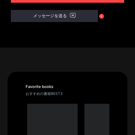
パ
メッセージを送る
ト
ロ
ン
募
集
一
覧
へ
講
Favorite books
義
おすすめの書籍BEST3
開
催/
ア
ー
カ