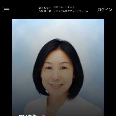
研究「知」と出会う、
ログイン
メディア＆検索プラットフォーム
ト
ッ
プ
ス
テ
ー
タ
ス